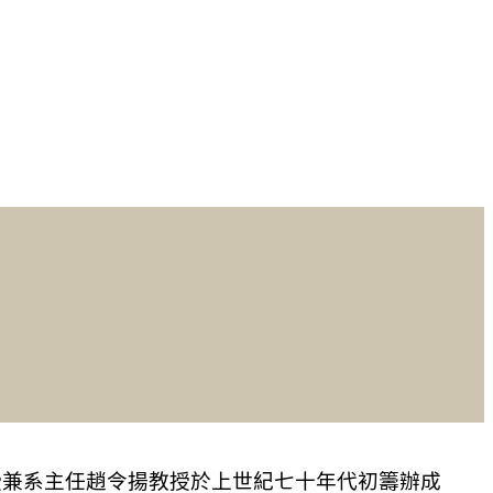
授兼系主任趙令揚教授於上世紀七十年代初籌辦成