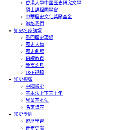
香港大學中國歷史研究文學
碩士課程同學會
中華歷史文化獎勵基金
聯絡我們
知史名家講壇
重回歷史現場
歷史人物
歷史劇場
何謂教育
教育灼見
DSE視頻
知史視頻
中國通史
基本法上下三十年
兒童基本法
名家講座
知史學園
遊歷學習
青年史識