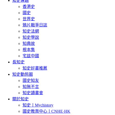
知史專題
香港史
國史
世界史
鴉片戰爭日誌
知史法網
知史學說
知典故
根本集
宅兹中國
長知史
知史好書推薦
知史動態圈
國史知友
知無不言
知史讀書會
關於知史
知史丨Mychistory
國史教育中心丨CNHE·HK