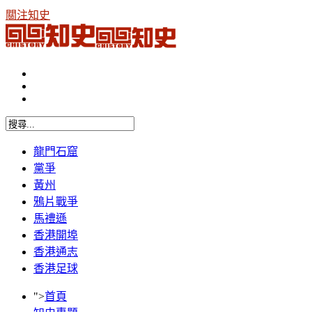
關注知史
龍門石窟
黨爭
黃州
鴉片戰爭
馬禮遜
香港開埠
香港通志
香港足球
">
首頁