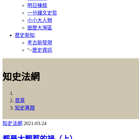
明日棟樑
一分鐘文史哲
小小大人物
遊歷大灣區
歷史新知
考古新發現
">
歷史資訊
知史法網
首頁
知史專題
知史法網
2021-03-24
都是太靚惹的禍（上）