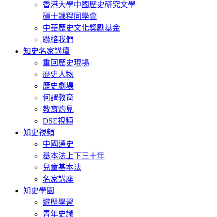
香港大學中國歷史研究文學
碩士課程同學會
中華歷史文化獎勵基金
聯絡我們
知史名家講壇
重回歷史現場
歷史人物
歷史劇場
何謂教育
教育灼見
DSE視頻
知史視頻
中國通史
基本法上下三十年
兒童基本法
名家講座
知史學園
遊歷學習
青年史識