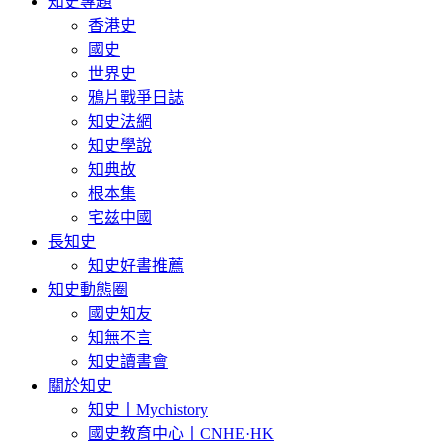
知史專題
香港史
國史
世界史
鴉片戰爭日誌
知史法網
知史學說
知典故
根本集
宅兹中國
長知史
知史好書推薦
知史動態圈
國史知友
知無不言
知史讀書會
關於知史
知史丨Mychistory
國史教育中心丨CNHE·HK