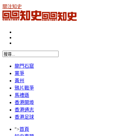
關注知史
龍門石窟
黨爭
黃州
鴉片戰爭
馬禮遜
香港開埠
香港通志
香港足球
">
首頁