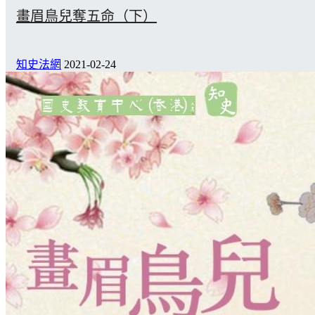
畫眉鳥兒奪五命（下）
知史法網
2021-02-24