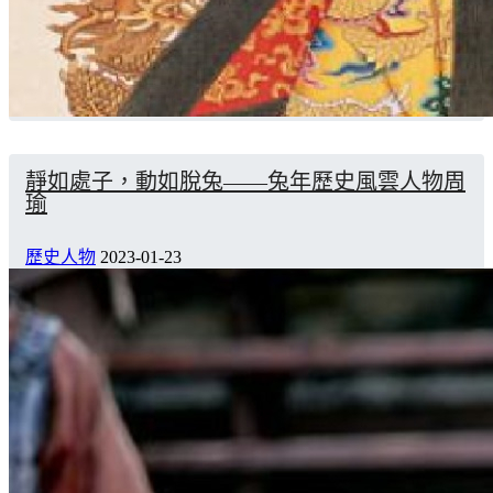
靜如處子，動如脫兔——兔年歷史風雲人物周
瑜
歷史人物
2023-01-23