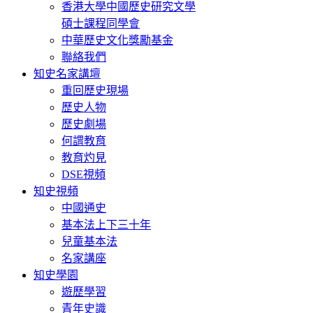
香港大學中國歷史研究文學
碩士課程同學會
中華歷史文化獎勵基金
聯絡我們
知史名家講壇
重回歷史現場
歷史人物
歷史劇場
何謂教育
教育灼見
DSE視頻
知史視頻
中國通史
基本法上下三十年
兒童基本法
名家講座
知史學園
遊歷學習
青年史識