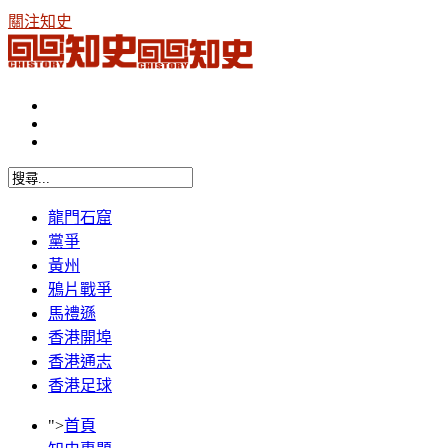
關注知史
龍門石窟
黨爭
黃州
鴉片戰爭
馬禮遜
香港開埠
香港通志
香港足球
">
首頁