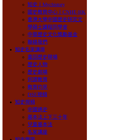
知史丨Mychistory
國史教育中心丨CNHE·HK
香港大學中國歷史研究文
學碩士課程同學會
中華歷史文化獎勵基金
聯絡我們
知史名家講壇
重回歷史現場
歷史人物
歷史劇場
何謂教育
教育灼見
DSE視頻
知史視頻
中國通史
基本法上下三十年
兒童基本法
名家講座
知史學園