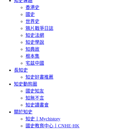
知史專題
香港史
國史
世界史
鴉片戰爭日誌
知史法網
知史學說
知典故
根本集
宅兹中國
長知史
知史好書推薦
知史動態圈
國史知友
知無不言
知史讀書會
關於知史
知史丨Mychistory
國史教育中心丨CNHE·HK