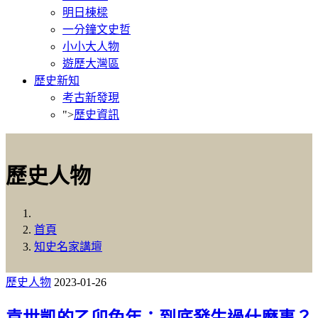
明日棟樑
一分鐘文史哲
小小大人物
遊歷大灣區
歷史新知
考古新發現
">
歷史資訊
歷史人物
首頁
知史名家講壇
歷史人物
2023-01-26
袁世凱的乙卯兔年：到底發生過什麼事？