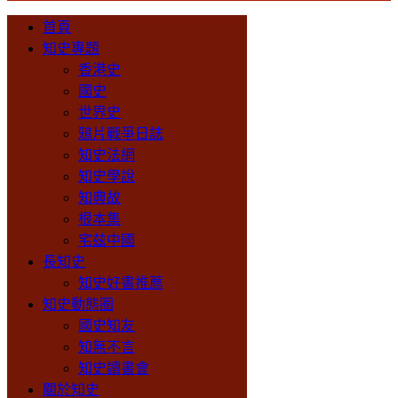
首頁
知史專題
香港史
國史
世界史
鴉片戰爭日誌
知史法網
知史學說
知典故
根本集
宅兹中國
長知史
知史好書推薦
知史動態圈
國史知友
知無不言
知史讀書會
關於知史