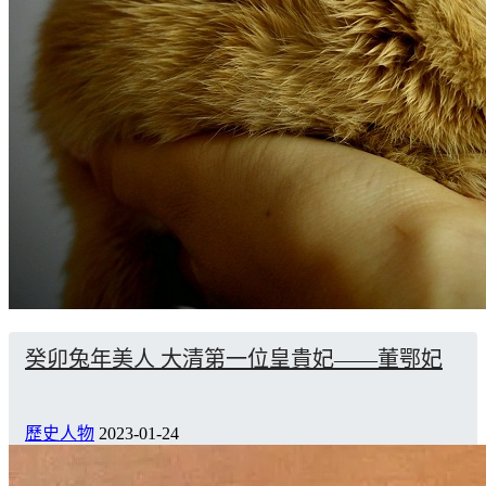
癸卯兔年美人 大清第一位皇貴妃——董鄂妃
歷史人物
2023-01-24