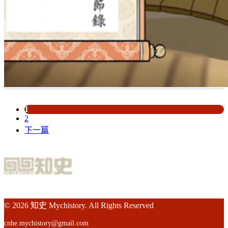
1
2
下一篇
© 2026 知史 Mychistory. All Rights Reserved
cnhe.mychistory@gmail.com