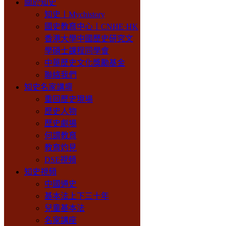
關於知史
知史丨Mychistory
國史教育中心丨CNHE·HK
香港大學中國歷史研究文
學碩士課程同學會
中華歷史文化獎勵基金
聯絡我們
知史名家講壇
重回歷史現場
歷史人物
歷史劇場
何謂教育
教育灼見
DSE視頻
知史視頻
中國通史
基本法上下三十年
兒童基本法
名家講座