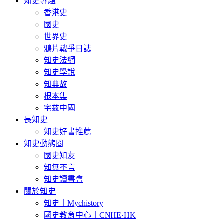
知史專題
香港史
國史
世界史
鴉片戰爭日誌
知史法網
知史學說
知典故
根本集
宅兹中國
長知史
知史好書推薦
知史動態圈
國史知友
知無不言
知史讀書會
關於知史
知史丨Mychistory
國史教育中心丨CNHE·HK