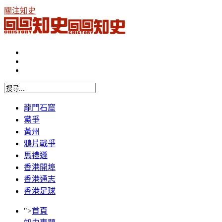
關注知史
龍門石窟
黨爭
黃州
鴉片戰爭
馬禮遜
香港開埠
香港通志
香港足球
">
首頁