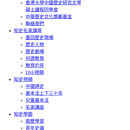
香港大學中國歷史研究文學
碩士課程同學會
中華歷史文化獎勵基金
聯絡我們
知史名家講壇
重回歷史現場
歷史人物
歷史劇場
何謂教育
教育灼見
DSE視頻
知史視頻
中國通史
基本法上下三十年
兒童基本法
名家講座
知史學園
遊歷學習
青年史識