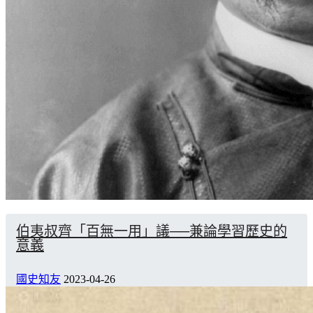
伯夷叔齊「百無一用」議──兼論學習歷史的
意義
國史知友
2023-04-26