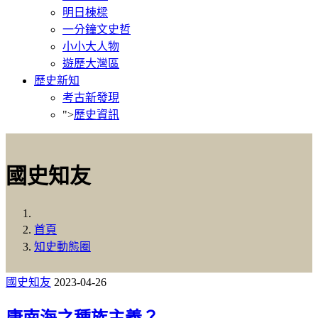
明日棟樑
一分鐘文史哲
小小大人物
遊歷大灣區
歷史新知
考古新發現
">
歷史資訊
國史知友
首頁
知史動態圈
國史知友
2023-04-26
康南海之種族主義？