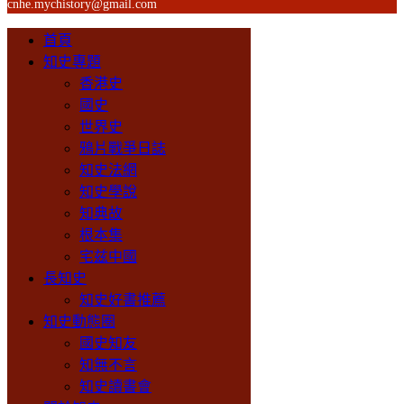
cnhe.mychistory@gmail.com
首頁
知史專題
香港史
國史
世界史
鴉片戰爭日誌
知史法網
知史學說
知典故
根本集
宅兹中國
長知史
知史好書推薦
知史動態圈
國史知友
知無不言
知史讀書會