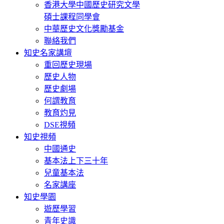
香港大學中國歷史研究文學
碩士課程同學會
中華歷史文化獎勵基金
聯絡我們
知史名家講壇
重回歷史現場
歷史人物
歷史劇場
何謂教育
教育灼見
DSE視頻
知史視頻
中國通史
基本法上下三十年
兒童基本法
名家講座
知史學園
遊歷學習
青年史識