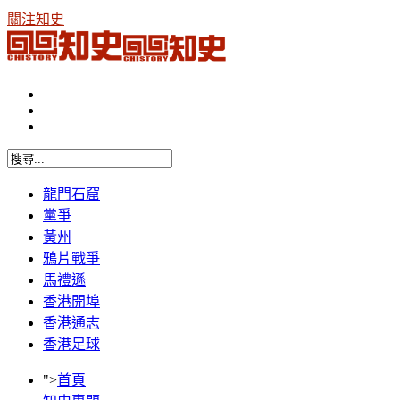
關注知史
龍門石窟
黨爭
黃州
鴉片戰爭
馬禮遜
香港開埠
香港通志
香港足球
">
首頁