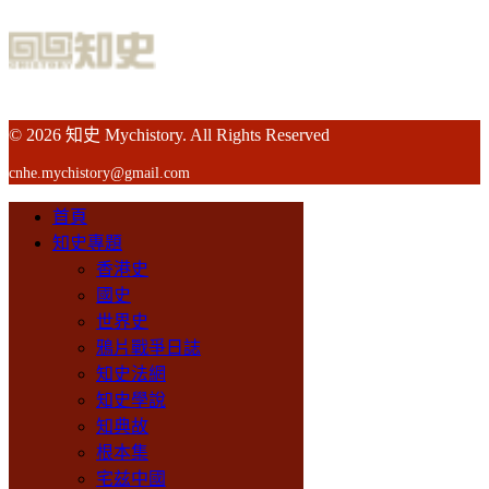
© 2026 知史 Mychistory. All Rights Reserved
cnhe.mychistory@gmail.com
首頁
知史專題
香港史
國史
世界史
鴉片戰爭日誌
知史法網
知史學說
知典故
根本集
宅兹中國