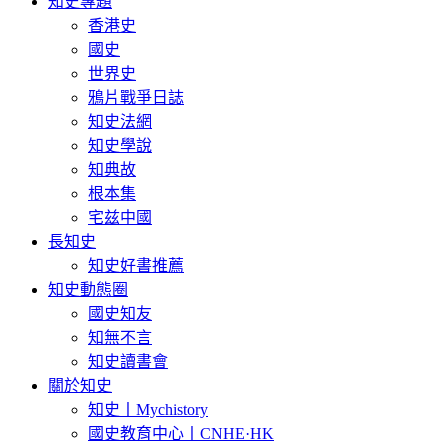
知史專題
香港史
國史
世界史
鴉片戰爭日誌
知史法網
知史學說
知典故
根本集
宅兹中國
長知史
知史好書推薦
知史動態圈
國史知友
知無不言
知史讀書會
關於知史
知史丨Mychistory
國史教育中心丨CNHE·HK