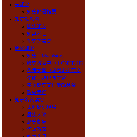
長知史
知史好書推薦
知史動態圈
國史知友
知無不言
知史讀書會
關於知史
知史丨Mychistory
國史教育中心丨CNHE·HK
香港大學中國歷史研究文
學碩士課程同學會
中華歷史文化獎勵基金
聯絡我們
知史名家講壇
重回歷史現場
歷史人物
歷史劇場
何謂教育
教育灼見