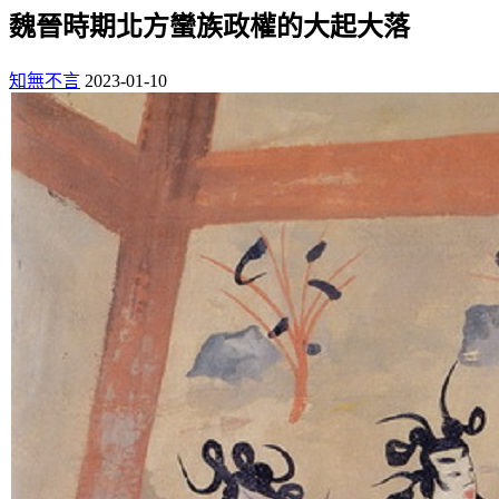
魏晉時期北方蠻族政權的大起大落
知無不言
2023-01-10