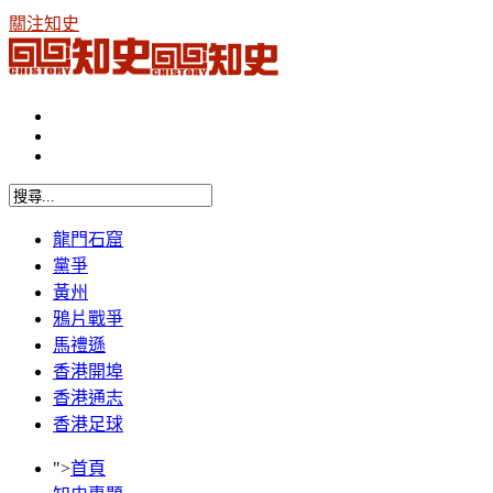
關注知史
龍門石窟
黨爭
黃州
鴉片戰爭
馬禮遜
香港開埠
香港通志
香港足球
">
首頁