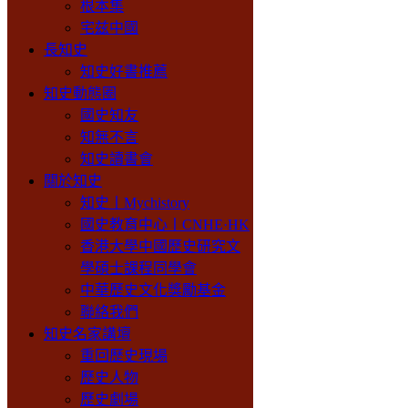
根本集
宅兹中國
長知史
知史好書推薦
知史動態圈
國史知友
知無不言
知史讀書會
關於知史
知史丨Mychistory
國史教育中心丨CNHE·HK
香港大學中國歷史研究文
學碩士課程同學會
中華歷史文化獎勵基金
聯絡我們
知史名家講壇
重回歷史現場
歷史人物
歷史劇場