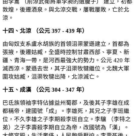
由李暠 （前涼武衛將軍李昶的遺腹子） 建立，初都
敦煌，後遷酒泉。與北涼交戰，屢戰屢敗，亡於北
涼。
十四、北涼 （公元 397 - 439 年）
由匈奴支系盧水胡族的首領沮渠蒙遜建立，首都為
張掖，後遷姑臧，全盛時控制甘肅西部、寧夏、新
疆、青海一帶，是河西最強大的勢力。公元 420 年
滅西涼。蒙遜去世，其子沮渠牧犍繼位。北魏大軍
圍攻姑臧，沮渠牧犍出降，北涼滅亡。
十五、成漢 （公元 304 - 347 年）
巴氐族領袖李特佔據益州蜀郡，及後其子李雄在成
都稱帝，建國號「成」。李雄死，其兄之子李班繼
位，不久李雄之子李期殺李班自立。李驤 （李特之
弟）之子李壽殺李期自立為帝，改國號為「漢」。
大修宮殿，生活奢侈，人民飽受壓迫。李壽死後，