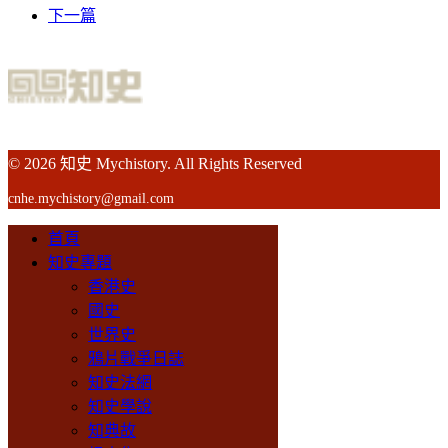
下一篇
© 2026 知史 Mychistory. All Rights Reserved
cnhe.mychistory@gmail.com
首頁
知史專題
香港史
國史
世界史
鴉片戰爭日誌
知史法網
知史學說
知典故