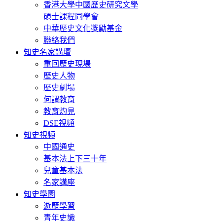
香港大學中國歷史研究文學
碩士課程同學會
中華歷史文化獎勵基金
聯絡我們
知史名家講壇
重回歷史現場
歷史人物
歷史劇場
何謂教育
教育灼見
DSE視頻
知史視頻
中國通史
基本法上下三十年
兒童基本法
名家講座
知史學園
遊歷學習
青年史識