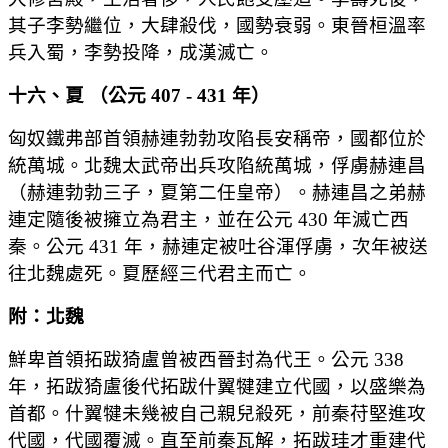
其子李勢繼位，大肆殺伐，國勢衰弱。東晉桓溫率
兵入蜀，李勢投降，成漢滅亡。
十六、夏 （公元 407 - 431 年）
匈奴鐵弗部首領赫連勃勃攻陷長安稱帝，國都位於
統萬城。北魏太武帝出兵攻陷統萬城，俘虜赫連昌
（赫連勃勃三子，夏第二任皇帝）。赫連昌之弟赫
連定隨後被擁立為君主，並在公元 430 年滅亡西
秦。公元 431 年，赫連定被吐谷渾俘虜，次年被送
往北魏處死。夏歷經三代君主而亡。
附：北魏
鮮卑首領拓跋猗盧曾被西晉封為代王。公元 338
年，拓跋猗盧後代拓跋什翼犍建立代國，以盛樂為
首都。什翼犍未幾被自己親兒殺死，前秦苻堅進攻
代國，代國覆滅。直至前秦瓦解，拓跋珪才重建代