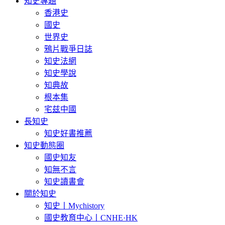
知史專題
香港史
國史
世界史
鴉片戰爭日誌
知史法網
知史學說
知典故
根本集
宅兹中國
長知史
知史好書推薦
知史動態圈
國史知友
知無不言
知史讀書會
關於知史
知史丨Mychistory
國史教育中心丨CNHE·HK