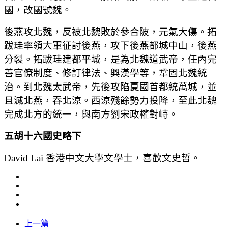
國，改國號魏。
後燕攻北魏，反被北魏敗於參合陂，元氣大傷。拓
跋珪率領大軍征討後燕，攻下後燕都城中山，後燕
分裂。拓跋珪建都平城，是為北魏道武帝，任內完
善官僚制度、修訂律法、興漢學等，鞏固北魏統
治。到北魏太武帝，先後攻陷夏國首都統萬城，並
且滅北燕，吞北涼。西涼殘餘勢力投降，至此北魏
完成北方的統一，與南方劉宋政權對峙。
五胡十六國史略下
David Lai 香港中文大學文學士，喜歡文史哲。
上一篇