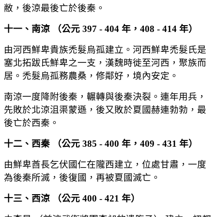
敝，後涼最後亡於後秦。
十一、南涼 （公元 397 - 404 年，408 - 414 年）
由河西鮮卑貴族禿髮烏孤建立。河西鮮卑禿髮氏是
塞北拓跋氏鮮卑之一支，漢魏時徙至河西，聚族而
居。禿髮烏孤務農桑，修鄰好，境內安定。
南涼一度降附後秦，輾轉與後秦決裂。連年用兵，
先敗於北涼沮渠蒙遜，後又敗於夏國赫連勃勃，最
後亡於西秦。
十二、西秦 （公元 385 - 400 年，409 - 431 年）
由鮮卑酋長乞伏國仁在隴西建立，位處甘肅，一度
為後秦所滅，後復國，再被夏國滅亡。
十三、西涼 （公元 400 - 421 年）