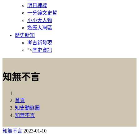
明日棟樑
一分鐘文史哲
小小大人物
遊歷大灣區
歷史新知
考古新發現
">
歷史資訊
知無不言
首頁
知史動態圈
知無不言
知無不言
2023-01-10