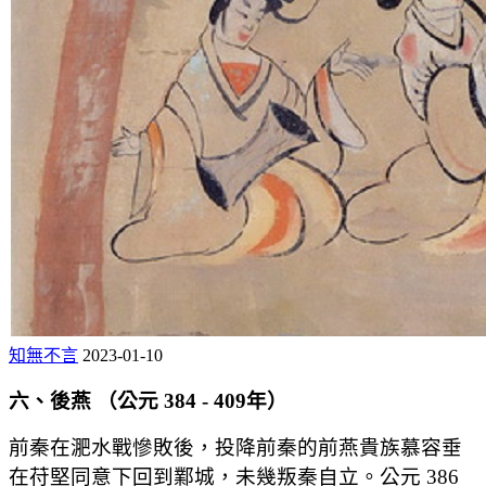
知無不言
2023-01-10
六、後燕 （公元 384 - 409年）
前秦在淝水戰慘敗後，投降前秦的前燕貴族慕容垂
在苻堅同意下回到鄴城，未幾叛秦自立。公元 386