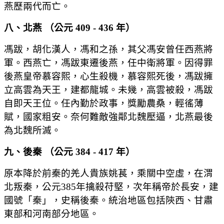
燕歷兩代而亡。
八、北燕 （公元 409 - 436 年）
馮跋，胡化漢人，馮和之孫，其父馮安曾任西燕將
軍。西燕亡，馮跋東遷後燕，任中衛將軍。因得罪
後燕皇帝慕容熙，心生殺機，慕容熙死後，馮跋擁
立高雲為天王，建都龍城。未幾，高雲被殺，馮跋
自即天王位。任內勤於政事，獎勵農桑，輕徭薄
賦，國家粗安。奈何難敵強鄰北魏壓逼，北燕最後
為北魏所滅。
九、後秦 （公元 384 - 417 年）
原本降於前秦的羌人貴族姚萇，乘關中空虛，在渭
北叛秦，公元385年擒殺苻堅，次年稱帝於長安，建
國號「秦」，史稱後秦。統治地區包括陝西、甘肅
東部和河南部分地區。