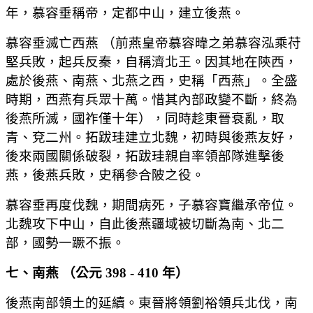
年，慕容垂稱帝，定都中山，建立後燕。
慕容垂滅亡西燕 （前燕皇帝慕容暐之弟慕容泓乘苻
堅兵敗，起兵反秦，自稱濟北王。因其地在陝西，
處於後燕、南燕、北燕之西，史稱「西燕」。全盛
時期，西燕有兵眾十萬。惜其內部政變不斷，終為
後燕所滅，國祚僅十年），同時趁東晉衰亂，取
青、兗二州。拓跋珪建立北魏，初時與後燕友好，
後來兩國關係破裂，拓跋珪親自率領部隊進擊後
燕，後燕兵敗，史稱參合陂之役。
慕容垂再度伐魏，期間病死，子慕容寶繼承帝位。
北魏攻下中山，自此後燕疆域被切斷為南、北二
部，國勢一蹶不振。
七、南燕 （公元 398 - 410 年）
後燕南部領土的延續。東晉將領劉裕領兵北伐，南