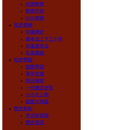
何謂教育
教育灼見
DSE視頻
知史視頻
中國通史
基本法上下三十年
兒童基本法
名家講座
知史學園
遊歷學習
青年史識
明日棟樑
一分鐘文史哲
小小大人物
遊歷大灣區
歷史新知
考古新發現
歷史資訊