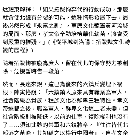
逯耀東解釋：「如果拓跋恂奔代的行動成功，那麼
就會使北魏有分裂的可能，這種情形發展下去，最
後必然形成『永嘉之亂』，草原文化籠罩黃河流域
的局面。那麼，孝文帝辛勤培植華化幼苗，將會受
到嚴重的摧殘。」(《從平城到洛陽：拓跋魏文化轉
變的歷程》)
隨着拓跋恂被廢為庶人，留在代北的保守勢力被剷
除，危機暫時告一段落。
然而，長遠來說，這已為後來的六鎮兵變埋下禍
根，陳寅恪說：「六鎮鎮人原來具有職業為軍人，
社會階級為貴族，種族文化為鮮卑三種特性。孝文
帝遷都之後，職業軍人、鮮卑文化這二者未變，但
社會階級則被降低，以前的仕宦、復除權利也沒有
了……須知北魏的禁軍和六鎮將卒，『往往皆代北
部落之苗裔，其初藉之以橫行中國者』。自孝文帝