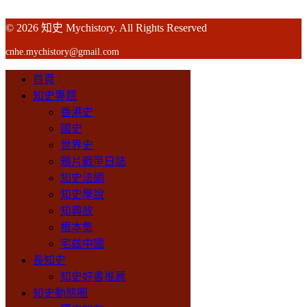
© 2026 知史 Mychistory. All Rights Reserved
cnhe.mychistory@gmail.com
首頁
知史專題
香港史
國史
世界史
鴉片戰爭日誌
知史法網
知史學說
知典故
根本集
宅兹中國
長知史
知史好書推薦
知史動態圈