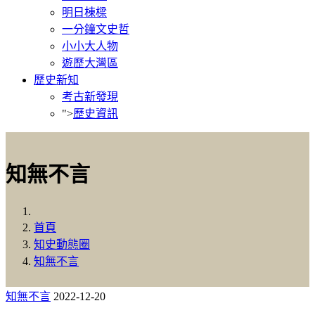
明日棟樑
一分鐘文史哲
小小大人物
遊歷大灣區
歷史新知
考古新發現
">
歷史資訊
知無不言
首頁
知史動態圈
知無不言
知無不言
2022-12-20