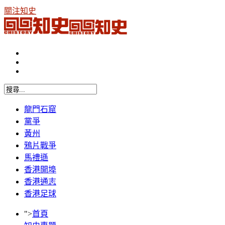
關注知史
龍門石窟
黨爭
黃州
鴉片戰爭
馬禮遜
香港開埠
香港通志
香港足球
">
首頁