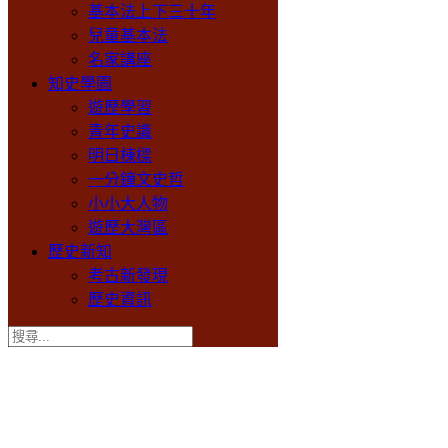
基本法上下三十年
兒童基本法
名家講座
知史學園
遊歷學習
青年史識
明日棟樑
一分鐘文史哲
小小大人物
遊歷大灣區
歷史新知
考古新發現
歷史資訊