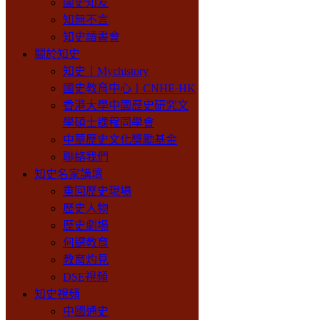
國史知友
知無不言
知史讀書會
關於知史
知史丨Mychistory
國史教育中心丨CNHE·HK
香港大學中國歷史研究文
學碩士課程同學會
中華歷史文化獎勵基金
聯絡我們
知史名家講壇
重回歷史現場
歷史人物
歷史劇場
何謂教育
教育灼見
DSE視頻
知史視頻
中國通史