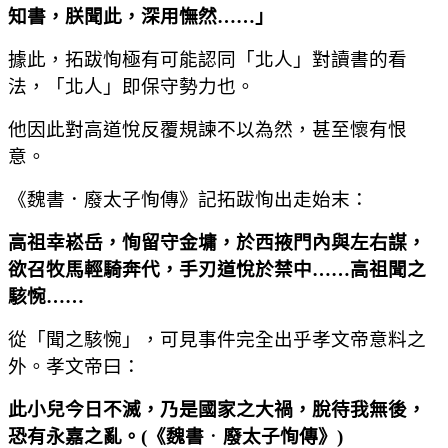
知書，朕聞此，深用憮然
……
」
據此，拓跋恂極有可能認同「北人」對讀書的看
法，「北人」即保守勢力也。
他因此對高道悅反覆規諫不以為然，甚至懷有恨
意。
《魏書．廢太子恂傳》記拓跋恂出走始末：
高祖幸崧岳，恂留守金墉，於西掖門內與左右謀，
欲召牧馬輕騎奔代，手刃道悅於禁中
……
高祖聞之
駭惋
……
從「聞之駭惋」，可見事件完全出乎孝文帝意料之
外。孝文帝曰：
此小兒今日不滅，乃是國家之大禍，脫待我無後，
恐有永嘉之亂。
(
《魏書
．
廢太子恂傳》
)