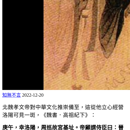
知無不言
2022-12-20
北魏孝文帝對中華文化推崇備至，這從他立心經營
洛陽可見一斑，《魏書．高祖紀下》：
庚午，幸洛陽，周巡故宮基址。帝顧謂侍臣曰：晉