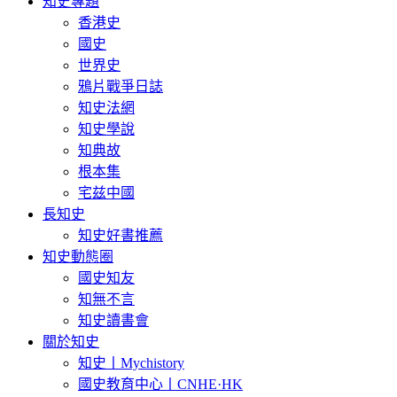
知史專題
香港史
國史
世界史
鴉片戰爭日誌
知史法網
知史學說
知典故
根本集
宅兹中國
長知史
知史好書推薦
知史動態圈
國史知友
知無不言
知史讀書會
關於知史
知史丨Mychistory
國史教育中心丨CNHE·HK