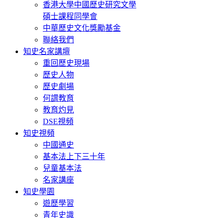
香港大學中國歷史研究文學
碩士課程同學會
中華歷史文化獎勵基金
聯絡我們
知史名家講壇
重回歷史現場
歷史人物
歷史劇場
何謂教育
教育灼見
DSE視頻
知史視頻
中國通史
基本法上下三十年
兒童基本法
名家講座
知史學園
遊歷學習
青年史識