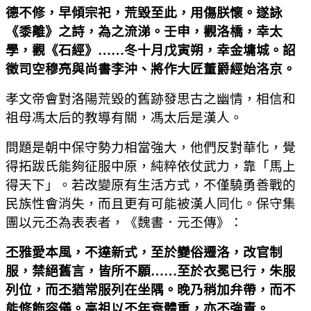
德不修，早傾宗祀，荒毀至此，用傷朕懷。遂詠
《黍離》之詩，為之流涕。壬申，觀洛橋，幸太
學，觀《石經》
……
冬十月戊寅朔，幸金墉城。詔
徵司空穆亮與尚書李沖、將作大匠董爵經始洛京。
孝文帝會對洛陽荒毀的舊跡發思古之幽情，相信和
祖母馮太后的教導有關，馮太后是漢人。
問題是朝中保守勢力相當強大，他們反對華化，覺
得拓跋氏能夠征服中原，純粹依仗武力，靠「馬上
得天下」。若改變原有生活方式，不僅驍勇善戰的
民族性會消失，而且更有可能被漢人同化。保守集
團以元丕為表表者，《魏書．元丕傳》：
丕雅愛本風，不達新式，至於變俗遷洛，改官制
服，禁絕舊言，皆所不願
……
至於衣冕已行，朱服
列位，而丕猶常服列在坐隅。晚乃稍加弁帶，而不
能修飾容儀。高祖以丕年衰體重，亦不強責。