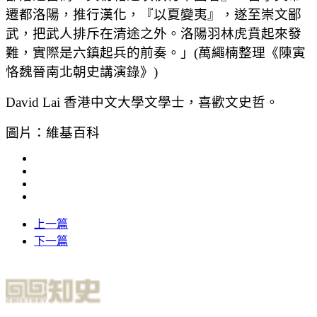
遷都洛陽，推行漢化，『以夏變夷』，遂至崇文鄙
武，把武人排斥在清途之外。洛陽羽林虎賁起來發
難，實際是六鎮起兵的前奏。」(萬繩楠整理《陳寅
恪魏晉南北朝史講演錄》)
David Lai 香港中文大學文學士，喜歡文史哲。
圖片：維基百科
上一篇
下一篇