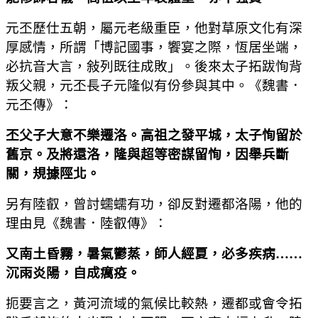
元丕歷仕五朝，屬元老級重臣，他對草原文化有深
厚感情，所謂「博記國事，饗宴之際，恆居坐端，
必抗音大言，敍列既往成敗」。後來太子拓跋恂背
叛父親，元丕長子元隆似有份參與其中。《魏書．
元丕傳》：
丕父子大意不樂遷洛。高祖之發平城，太子恂留於
舊京。及將還洛，隆與超等密謀留恂，因舉兵斷
關，規據陘北。
另有陸叡，曾討蠕蠕有功，卻反對遷都洛陽，他的
理由見《魏書．陸叡傳》：
又南土昏霧，暑氣鬱蒸，師人經夏，必多疾病
……
沉雨炎陽，自成癘疫。
扼要言之，黃河流域的氣候比較熱，遷都或會令拓