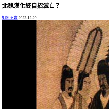
北魏漢化終自招滅亡？
知無不言
2022-12-20