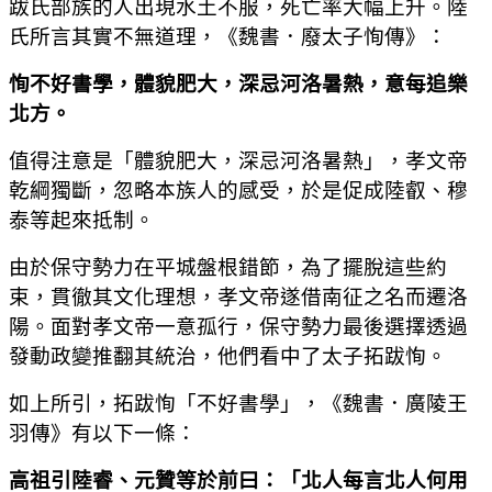
跋氏部族的人出現水土不服，死亡率大幅上升。陸
氏所言其實不無道理，《魏書．廢太子恂傳》：
恂不好書學，體貌肥大，深忌河洛暑熱，意每追樂
北方。
值得注意是「體貌肥大，深忌河洛暑熱」，孝文帝
乾綱獨斷，忽略本族人的感受，於是促成陸叡、穆
泰等起來抵制。
由於保守勢力在平城盤根錯節，為了擺脫這些約
束，貫徹其文化理想，孝文帝遂借南征之名而遷洛
陽。面對孝文帝一意孤行，保守勢力最後選擇透過
發動政變推翻其統治，他們看中了太子拓跋恂。
如上所引，拓跋恂「不好書學」，《魏書．廣陵王
羽傳》有以下一條：
高祖引陸睿、元贊等於前曰：「北人每言北人何用