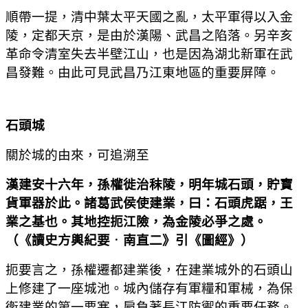
順帶一提，清中葉太平天國之亂，太平軍得以入金
陵，定都天京，是由於漢陽、武昌之陷落。另辛亥
革命令清室失去半壁江山，也是因為湖北新軍在武
昌發難。由此可見武昌乃江東地區的重要屏障。
石頭城
關於城的由來，可追溯至
漢建安十六年，孫權徙治秣陵，明年城石頭，貯寶
貨軍器於此。諸葛武侯使建業，曰：石頭虎踞，王
業之基也。其地控扼江險，為金陵必爭之處。
（
《讀史方輿紀要
．
南直二》引《圖經》
）
扼要言之，孫權遷都建業後，在建業城外的石頭山
上修建了一座城池。城內儲存有軍糧和軍械，為保
衛建業的第一要塞，肩負著長江防禦的重要任務。