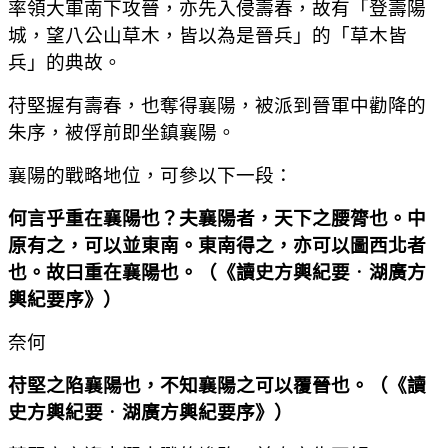
率領大軍南下攻晉，亦先入侵壽春，故有「登壽陽
城，望八公山草木，皆以為是晉兵」的「草木皆
兵」的典故。
苻堅握有壽春，也奪得襄陽，被派到晉軍中勸降的
朱序，被俘前即坐鎮襄陽。
襄陽的戰略地位，可參以下一段：
何言乎重在襄陽也？夫襄陽者，天下之腰膂也。中
原有之，可以並東南。東南得之，亦可以圖西北者
也。故曰重在襄陽也。
（
《讀史方輿紀要
．
湖廣方
輿紀要序》
）
奈何
苻堅之陷襄陽也，不知襄陽之可以覆晉也。
（
《讀
史方輿紀要
．
湖廣方輿紀要序》
）