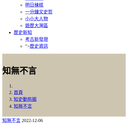
明日棟樑
一分鐘文史哲
小小大人物
遊歷大灣區
歷史新知
考古新發現
">
歷史資訊
知無不言
首頁
知史動態圈
知無不言
知無不言
2022-12-06