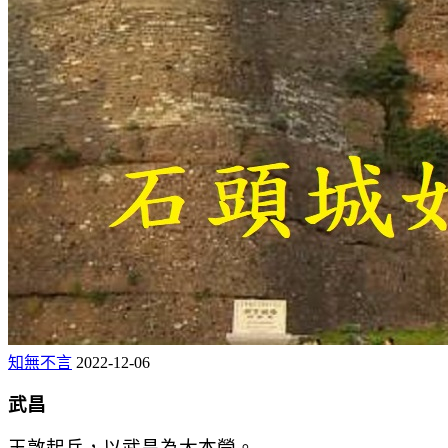
知無不言
2022-12-06
武昌
王敦起兵，以武昌為大本營。