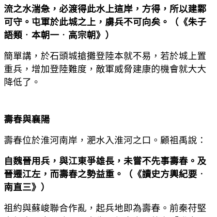
流之水湍急，必渡得此水上這岸，方得，所以建鄴
可守。屯軍於此城之上，虜兵不可向矣。
（
《朱子
語類
．
本朝一
．
高宗朝》
）
簡單講，於石頭城搶攤登陸本就不易，若於城上置
重兵，增加登陸難度，敵軍威脅建康的機會就大大
降低了。
壽春與襄陽
壽春位於淮河南岸，淝水入淮河之口。顧祖禹說：
自魏晉用兵，與江東爭雄長，未嘗不先事壽春。及
晉遷江左，而壽春之勢益重。
（
《讀史方輿紀要
．
南直三》
）
祖約與蘇峻聯合作亂，起兵地即為壽春。前秦苻堅