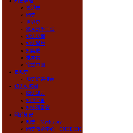
知史專題
香港史
國史
世界史
鴉片戰爭日誌
知史法網
知史學說
知典故
根本集
宅兹中國
長知史
知史好書推薦
知史動態圈
國史知友
知無不言
知史讀書會
關於知史
知史丨Mychistory
國史教育中心丨CNHE·HK