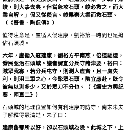
峻，則大事去矣。但當急攻石頭，峻必救之，而大
業自解。」侃又從羨言。峻果棄大業而救石頭。
（
《晉書
．
陶侃傳》
）
值得注意是，盧循入侵建康，劉裕第一時間也是搶
佔石頭城。
六年，盧循入寇建康，劉裕方平南燕，倍道馳還，
發民亟治石頭城。議者謂宜分兵守諸津要，裕曰：
賊眾我寡，若分兵屯守，則測人虛實，且一處失
利，則沮三軍之心，今聚眾石頭，隨宜應赴，既令
彼無以測多少，又於眾刀不分也。
（
《讀史方輿紀
要
．
南直二》
）
石頭城的地理位置如何有利建康的防守，南宋朱夫
子解釋得最清楚，朱子曰：
建康舊都所以好，卻以石頭城為險。此城之下，上