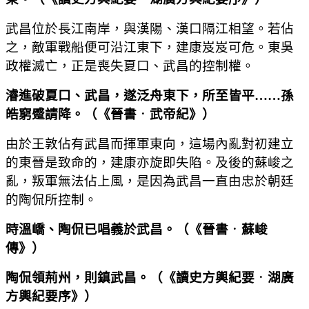
武昌位於長江南岸，與漢陽、漢口隔江相望。若佔
之，敵軍戰船便可沿江東下，建康岌岌可危。東吳
政權滅亡，正是喪失夏口、武昌的控制權。
濬進破夏口、武昌，遂泛舟東下，所至皆平
……
孫
皓窮蹙請降。
（
《晉書
．
武帝紀》
）
由於王敦佔有武昌而揮軍東向，這場內亂對初建立
的東晉是致命的，建康亦旋即失陷。及後的蘇峻之
亂，叛軍無法佔上風，是因為武昌一直由忠於朝廷
的陶侃所控制。
時溫嶠、陶侃已唱義於武昌。
（
《晉書
．
蘇峻
傳》
）
陶侃領荊州，則鎮武昌。
（
《讀史方輿紀要
．
湖廣
方輿紀要序》
）