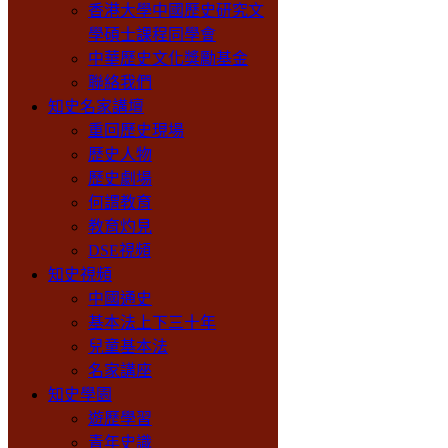
香港大學中國歷史研究文
學碩士課程同學會
中華歷史文化獎勵基金
聯絡我們
知史名家講壇
重回歷史現場
歷史人物
歷史劇場
何謂教育
教育灼見
DSE視頻
知史視頻
中國通史
基本法上下三十年
兒童基本法
名家講座
知史學園
遊歷學習
青年史識