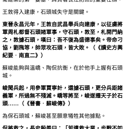
王敦得入建康，石頭城失守是關鍵。
東晉永昌元年，王敦自武昌舉兵向建康，以征虜將
軍周札都督石頭諸軍事，守石頭，敦至，札開門納
之，敦據石頭，嘆曰：吾不復為盛德事矣。帝命刁
協，劉隗等，帥眾攻石頭，皆大敗。
（
《讀史方輿
紀要
．
南直二》
）
蘇峻能夠與溫嶠、陶侃抗衡，在於他手上握有石頭
城。
峻聞兵起，用參軍賈寧計，還據石頭，更分兵距諸
義軍，所過無不殘滅。嶠等將至，峻遂遷天子於石
頭
……（
《晉書
．
蘇峻傳》
）
為保石頭城，蘇峻甚至願意犧牲其他據點。
侃將救之，長史殷羨曰：「若遣救大業，步戰不如