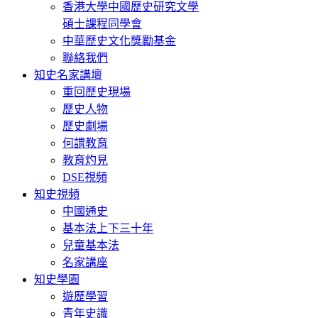
香港大學中國歷史研究文學
碩士課程同學會
中華歷史文化獎勵基金
聯絡我們
知史名家講壇
重回歷史現場
歷史人物
歷史劇場
何謂教育
教育灼見
DSE視頻
知史視頻
中國通史
基本法上下三十年
兒童基本法
名家講座
知史學園
遊歷學習
青年史識