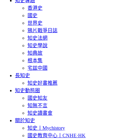
知史專題
香港史
國史
世界史
鴉片戰爭日誌
知史法網
知史學說
知典故
根本集
宅兹中國
長知史
知史好書推薦
知史動態圈
國史知友
知無不言
知史讀書會
關於知史
知史丨Mychistory
國史教育中心丨CNHE·HK