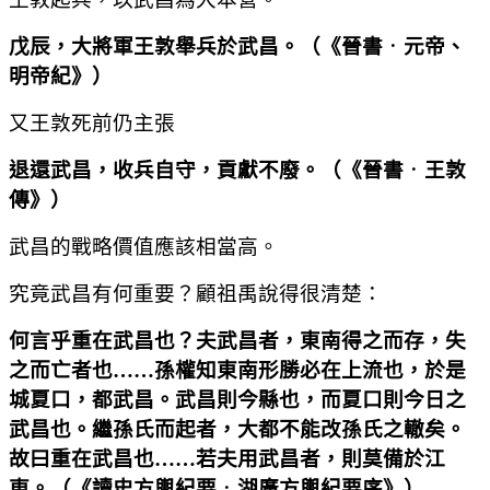
戊辰，大將軍王敦舉兵於武昌。
（
《晉書
．
元帝、
明帝紀》
）
又王敦死前仍主張
退還武昌，收兵自守，貢獻不廢。
（
《晉書
．
王敦
傳》
）
武昌的戰略價值應該相當高。
究竟武昌有何重要？顧祖禹說得很清楚：
何言乎重在武昌也？夫武昌者，東南得之而存，失
之而亡者也
……
孫權知東南形勝必在上流也，於是
城夏口，都武昌。武昌則今縣也，而夏口則今日之
武昌也。繼孫氏而起者，大都不能改孫氏之轍矣。
故曰重在武昌也
……
若夫用武昌者，則莫備於江
東。
（
《讀史方輿紀要
．
湖廣方輿紀要序》
）