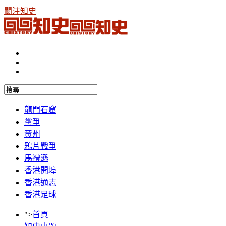
關注知史
龍門石窟
黨爭
黃州
鴉片戰爭
馬禮遜
香港開埠
香港通志
香港足球
">
首頁