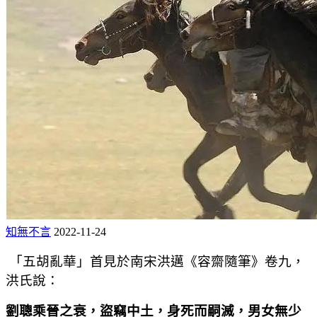
知無不言
2022-11-24
「五胡亂華」首見於南宋洪邁《容齋隨筆》卷九，
洪氏說：
劉聰乘晉之衰，盜竊中土，身死而嗣滅，男女無少