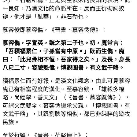
＞），石勒所為，正是與生俱來的良知的表現，此
一良知，乃漢文化的命脈所在，反而王衍砌詞狡
辯，他才是「亂華」，非石勒也。
慕容俊即慕容儁，《晉書．慕容儁傳》：
慕容儁，字宣英，皝之第二子也。初，廆常言：
「吾積福累仁，子孫當有中原。」既而生儁，廆
曰：「此兒骨相不恒，吾家得之矣。」及長，身長
八尺二寸，姿貌魁偉，博觀圖書，有文武干略。
積福累仁而有好報，是漢文化觀念，由此可見慕容
廆已有相當程度的漢化。至慕容皝，「雄毅多權
略，尚經學，善天文」（《晉書．慕容皝傳》），
可謂文武雙全。慕容儁繼承父親，「博觀圖書，有
文武干略」，其跟劉聰等相似，都已非純粹的遊牧
民族。
至於苻堅，《晉書．苻堅傳上》：