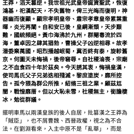
王莽，滔天篡逆。我世祖光武皇帝誕資聖武，恢復
鴻基，祀漢配天，不失舊物，俾三光晦而復明，神
器幽而復顯。顯宗孝明皇帝、肅宗孝章皇帝累葉重
暉，炎光再闡。自和安已後，皇綱漸頹，天步艱
難，國統頻絕。黃巾海沸於九州，群閹毒流於四
海，董卓因之肆其猖勃，曹操父子凶逆相尋。故孝
湣委棄萬國，昭烈播越岷蜀，冀否終有泰，旋軫舊
京。何圖天未悔禍，後帝窘辱。自社稷淪喪，宗廟
之不血食四十年於茲矣。今天誘其衷，悔禍皇漢，
使司馬氏父子兄弟迭相殘滅。黎庶塗炭，靡所控
告。孤今猥為群公所推，紹脩三祖之業。顧茲尪
闇，戰惶靡厝。但以大恥未雪，社稷無主，銜膽棲
冰，勉從群議。
擺明車馬以兩漢皇族的後人自居，批篡漢之王莽為
「賊臣」，也不屑曹魏、西晉政權，視之為不合
法。在劉淵看來，入主中原不是「亂華」，而是