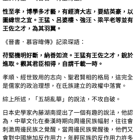
性至孝，博學多才藝，有經濟大志，要結英豪，以
圖緯世之宜。王猛、呂婆樓、強汪、梁平老等並有
王佐之才，為其羽翼。
《晉書．慕容暐傳》記梁琛語：
苻堅機明好斷，納善如流。王猛有王佐之才，銳於
進取。觀其君臣相得，自謂千載一時。
孝順、經世致用的志向、聖君賢相的格局，這完全
是儒家的政治理想，在氐族建立的政權中落實。
綜上所述，「五胡亂華」的說法，不攻自破。
日本史學家內藤湖南提出了一個有趣的說法，他認
為，中華文化在秦漢時期向周邊民族幅射，往往會
刺激周邊民族之覺醒，當周邊民族覺醒後，他們又
會對中國施加反作用力，年輕民族的反作用力許多