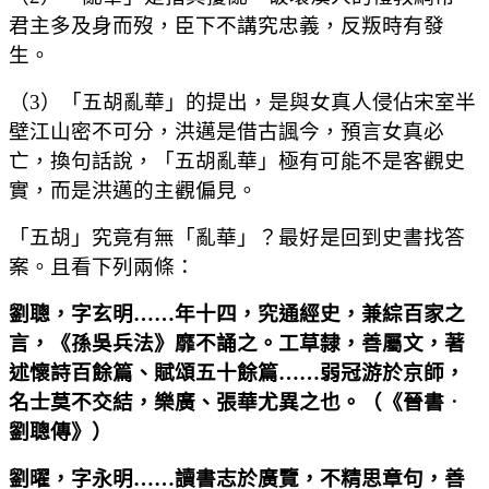
君主多及身而歿，臣下不講究忠義，反叛時有發
生。
（3）「五胡亂華」的提出，是與女真人侵佔宋室半
壁江山密不可分，洪邁是借古諷今，預言女真必
亡，換句話說，「五胡亂華」極有可能不是客觀史
實，而是洪邁的主觀偏見。
「五胡」究竟有無「亂華」？最好是回到史書找答
案。且看下列兩條：
劉聰，字玄明
……
年十四，究通經史，兼綜百家之
言，《孫吳兵法》靡不誦之。工草隸，善屬文，著
述懷詩百餘篇、賦頌五十餘篇
……
弱冠游於京師，
名士莫不交結，樂廣、張華尤異之也。
（
《晉書
．
劉聰傳》
）
劉曜，字永明
……
讀書志於廣覽，不精思章句，善