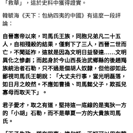
「救華」，這於史料中獲得證實。
韓毓海《天下：包納四夷的中國》有這麼一段評
論：
自晉惠帝以來，司馬氏王族，同胞兄弟凡二十五
人，自相殘殺的結果，僅剩下了三人，西晉二世而
亡，不聞延祚，這就是因為文明日益發達
……
文明
異化之慘劇；而起身於今山西長治武鄉縣的後趙羯
族統治者石勒，只不過是個胡人奴隸，但他卻如此
鄙視司馬氏王朝說：「大丈夫行事，當光明磊落，
如日月之皎然。不應如曹操、司馬懿父子，欺孤兒
寡母而取天下」。
君子愛才，取之有道，堅持這一底線的是夷狄一方
的「小胡」石勒，而不是華夏一方的大貴族司馬
氏。