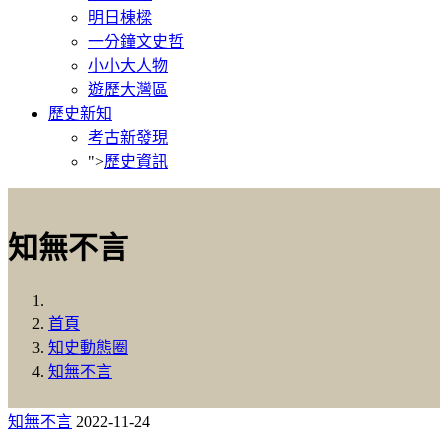
明日棟樑
一分鐘文史哲
小小大人物
遊歷大灣區
歷史新知
考古新發現
">
歷史資訊
知無不言
首頁
知史動態圈
知無不言
知無不言
2022-11-24