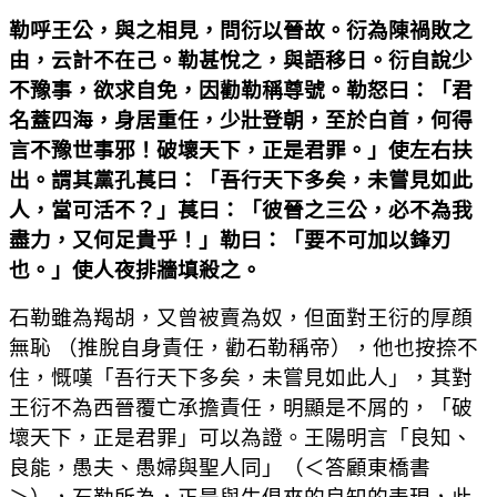
勒呼王公，與之相見，問衍以晉故。衍為陳禍敗之
由，云計不在己。勒甚悅之，與語移日。衍自說少
不豫事，欲求自免，因勸勒稱尊號。勒怒曰：「君
名蓋四海，身居重任，少壯登朝，至於白首，何得
言不豫世事邪！破壞天下，正是君罪。」使左右扶
出。謂其黨孔萇曰：「吾行天下多矣，未嘗見如此
人，當可活不？」萇曰：「彼晉之三公，必不為我
盡力，又何足貴乎！」勒曰：「要不可加以鋒刃
也。」使人夜排牆填殺之。
石勒雖為羯胡，又曾被賣為奴，但面對王衍的厚顔
無恥 （推脫自身責任，勸石勒稱帝），他也按捺不
住，慨嘆「吾行天下多矣，未嘗見如此人」，其對
王衍不為西晉覆亡承擔責任，明顯是不屑的，「破
壞天下，正是君罪」可以為證。王陽明言「良知、
良能，愚夫、愚婦與聖人同」（＜答顧東橋書