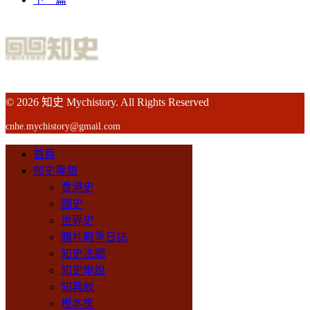
© 2026 知史 Mychistory. All Rights Reserved
cnhe.mychistory@gmail.com
首頁
知史專題
香港史
國史
世界史
鴉片戰爭日誌
知史法網
知史學說
知典故
根本集