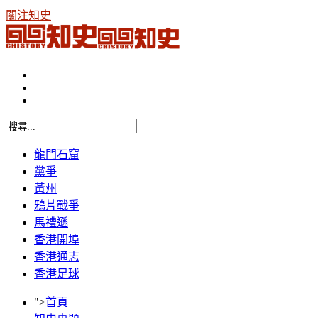
關注知史
龍門石窟
黨爭
黃州
鴉片戰爭
馬禮遜
香港開埠
香港通志
香港足球
">
首頁