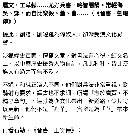
屬文，工草隸
……
尤好兵書，略皆闇誦。常輕侮
吳、鄧，而自比樂毅、蕭、曹
……（
《晉書
．
劉曜
傳》
）
據此，劉聰、劉曜雖為匈奴人，卻深受漢文化影
響。
涉獵經史百家，擅寫文章，對書法有心得、結交名
士、以中華歷史優秀人物自許，凡此種種，皆比漢
族人有過之而無不及。
不過，和純正漢人不同，他們對兵法非常重視，對
騎射有要求，讀書也不求細，所謂「志於廣覽，不
精思章句」，這就為漢文化帶出一新道路，令其得
以更新。他們不是「亂華」，實際是為「華」帶來
新生命。
再看石勒，《晉書．王衍傳》：