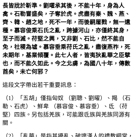
長皆戕於靳準。劉曜承其後，不能十年，身為人
禽。石勒嘗盛矣，子奪於虎。虎盡有秦、魏、燕、
齊、韓、趙之地，死不一年，而後嗣屠戮，無一遺
種。慕容俊乘石氏之亂，跨據河山，亦僅終其身，
至子而滅。苻堅之興，又非劉、石比，然不能自
免，社稷為墟。慕容垂乘苻氏之亂，盡復燕祚，死
未期年，基業傾覆。此七人者，皆夷狄亂華之臣擘
也，而不能久如此。今之北虜，為國八十年，傳數
酋矣，未亡何邪？
這段文字帶出若干重要訊息：
（1）「五胡」僅指匈奴 （劉聰、劉曜）、羯 （石
勒、石虎）、鮮卑 （慕容俊、慕容垂）、氐 （苻
堅）四族。另包括羌族，可能跟氐族與羌族同源有
關。
（2）「亂華」是指其擾亂、破壞漢人的禮教綱常，