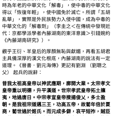
時為年老的中華文化「解毒」，使中毒的中華文化
得以「恢復年輕」，使中國免於滅亡。所謂「五胡
亂華」，實際是外民族勢力入侵中國，成為中毒的
中華文化的「解毒劑」（李圭之＜在傳統中發現近
代：京都學派學者內藤湖南的東洋意識＞引錢婉約
《內藤湖南研究》）。
觀乎王衍、羊皇后的厚顏無恥與獻媚，再看五胡君
主具備深厚的漢文化根底，內藤湖南的說法有一定
道理。《晉書．劉元海傳》更記有劉淵 （劉聰之
父） 起兵的說辭：
昔我太祖高皇帝以神武應期，廓開大業。太宗孝文
皇帝重以明德，升平漢道。世宗孝武皇帝拓土攘
夷，地過唐日。中宗孝宣皇帝搜揚俊乂，多士盈
朝。是我祖宗道邁三王，功高五帝，故蔔年倍於夏
商，蔔世過於姬氏。而元成多僻，哀平短祚，賊臣