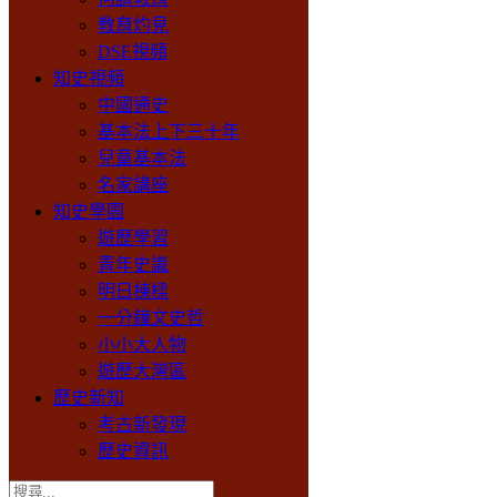
教育灼見
DSE視頻
知史視頻
中國通史
基本法上下三十年
兒童基本法
名家講座
知史學園
遊歷學習
青年史識
明日棟樑
一分鐘文史哲
小小大人物
遊歷大灣區
歷史新知
考古新發現
歷史資訊