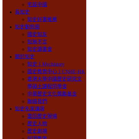
宅兹中國
長知史
知史好書推薦
知史動態圈
國史知友
知無不言
知史讀書會
關於知史
知史丨Mychistory
國史教育中心丨CNHE·HK
香港大學中國歷史研究文
學碩士課程同學會
中華歷史文化獎勵基金
聯絡我們
知史名家講壇
重回歷史現場
歷史人物
歷史劇場
何謂教育