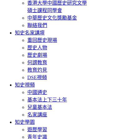
香港大學中國歷史研究文學
碩士課程同學會
中華歷史文化獎勵基金
聯絡我們
知史名家講壇
重回歷史現場
歷史人物
歷史劇場
何謂教育
教育灼見
DSE視頻
知史視頻
中國通史
基本法上下三十年
兒童基本法
名家講座
知史學園
遊歷學習
青年史識