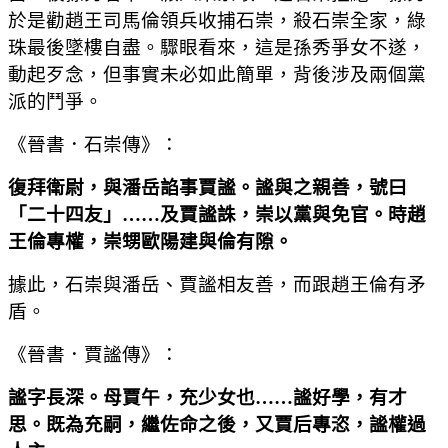
於是勸趙王司馬倫領兵收捕石崇，殺石崇全家，綠
珠最後墜樓自盡。驟眼看來，這是孫秀爭女不遂，
動起歹念，但事實未必如此簡單，背後涉及兩個黨
派的鬥爭。
《晉書．石崇傳》：
復拜衛尉，與潘岳諂事賈謐。謐與之親善，號曰
「二十四友」
……
及賈謐誅，崇以黨與免官。時趙
王倫專權，崇甥歐陽建與倫有隙。
據此，石崇與潘岳、賈謐相友善，而跟趙王倫有矛
盾。
《晉書．賈謐傳》：
謐字長深。母賈午，充少女也
……
謐好學，有才
思。既為充嗣，繼佐命之後，又賈后專恣，謐權過