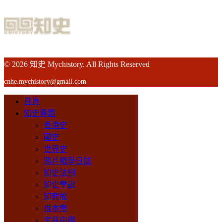
© 2026 知史 Mychistory. All Rights Reserved
cnhe.mychistory@gmail.com
首頁
知史專題
香港史
國史
世界史
鴉片戰爭日誌
知史法網
知史學說
知典故
根本集
宅兹中國