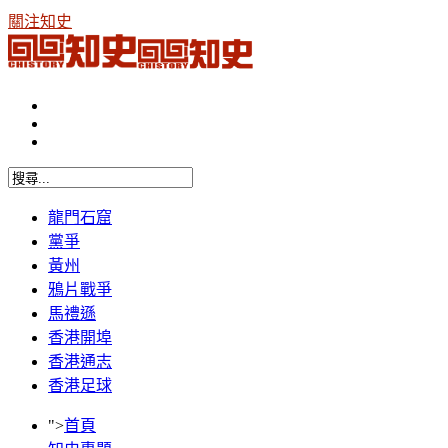
關注知史
龍門石窟
黨爭
黃州
鴉片戰爭
馬禮遜
香港開埠
香港通志
香港足球
">
首頁