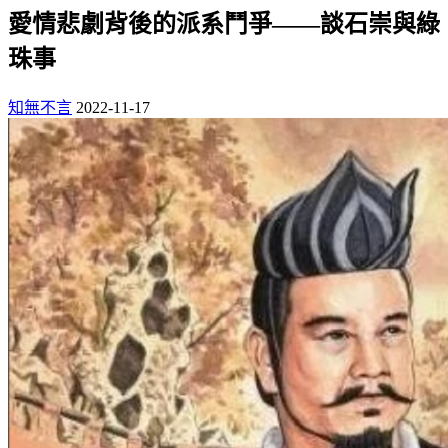
愛情悲劇背後的派系鬥爭——談石崇與綠
珠事
知無不言
2022-11-17