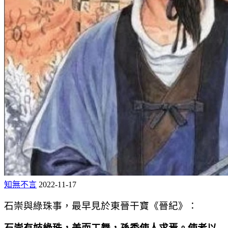
知無不言
2022-11-17
石崇與綠珠事，最早見於東晉干寶《晉紀》：
石崇有妓綠珠，美而工舞，孫秀使人求焉。使者以