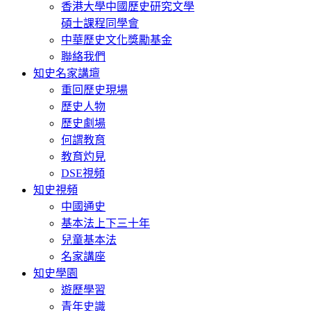
香港大學中國歷史研究文學
碩士課程同學會
中華歷史文化獎勵基金
聯絡我們
知史名家講壇
重回歷史現場
歷史人物
歷史劇場
何謂教育
教育灼見
DSE視頻
知史視頻
中國通史
基本法上下三十年
兒童基本法
名家講座
知史學園
遊歷學習
青年史識