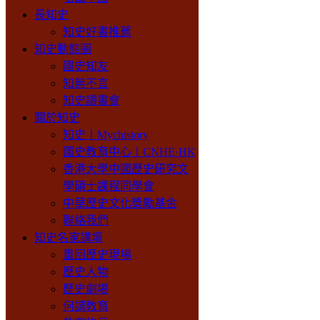
長知史
知史好書推薦
知史動態圈
國史知友
知無不言
知史讀書會
關於知史
知史丨Mychistory
國史教育中心丨CNHE·HK
香港大學中國歷史研究文
學碩士課程同學會
中華歷史文化獎勵基金
聯絡我們
知史名家講壇
重回歷史現場
歷史人物
歷史劇場
何謂教育