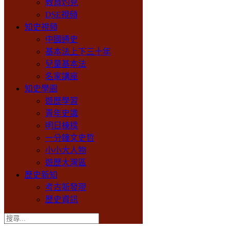
教育灼見
DSE視頻
知史視頻
中國通史
基本法上下三十年
兒童基本法
名家講座
知史學園
遊歷學習
青年史識
明日棟樑
一分鐘文史哲
小小大人物
遊歷大灣區
歷史新知
考古新發現
歷史資訊