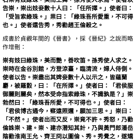
告崇，崇出妓妾數十人曰：「任所擇。」使者曰：
「受旨索綠珠。」祟曰：「綠珠吾所愛重，不可得
也。」使者還告秀，秀勸趙王倫殺之。
成書於貞觀年間的《晉書》，採《晉紀》之說而略
作增刪：
崇有妓曰綠珠，美而艷，善吹笛。孫秀使人求之。
崇時在金谷別館，方登涼臺，臨清流，婦人侍側。
使者以告。崇盡出其婢妾數十人以示之，皆蘊蘭
麝，被羅縠，曰：「在所擇。」使者曰：「君侯服
御麗則麗矣，然本受命指索綠珠，不識孰是？」崇
勃然曰：「綠珠吾所愛，不可得也。」使者曰：
「君侯博古通今，察遠照邇，願加三思。」崇曰：
「不然。」使者出而又反，崇竟不許。秀怒，乃勸
倫誅崇、建。崇、建亦潛知其計，乃與黃門郎潘岳
陰勸淮南王允、齊王冏以圖倫、秀。秀覺之，遂矯