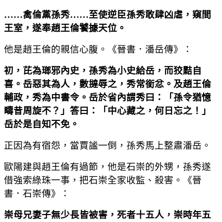
……
禽倫黨孫秀
……
至使逆臣孫秀敢肆凶虐，窺間
王室，遂奉趙王倫饕據天位。
他是趙王倫的親信心腹。《晉書．潘岳傳》：
初，芘為瑯邪內史，孫秀為小史給岳，而狡黠自
喜。岳惡其為人，數撻辱之，秀常銜忿。及趙王倫
輔政，秀為中書令。岳於省內謂秀曰：「孫令猶憶
疇昔周旋不？」答曰：「中心藏之，何日忘之！」
岳於是自知不免。
正因為有宿怨，當賈謐一倒，孫秀馬上整肅潘岳。
歐陽建與趙王倫有過節，他是石崇的外甥，孫秀遂
借強索綠珠一事，把石崇全家收監、殺害。《晉
書．石崇傳》：
崇母兄妻子無少長皆被害，死者十五人，崇時年五