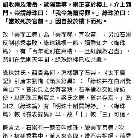
詔收崇及潘岳、歐陽建等。崇正宴於樓上，介士到
門。崇謂綠珠曰：「我今為爾得罪。」綠珠泣曰：
「當效死於官前。」因自投於樓下而死。
改「美而工舞」為「美而艷，善吹笛」，另加石崇
反制孫秀事敗，綠珠跳樓一節。讀喬知之〈綠珠
篇〉，有「百年離別在高樓，一旦紅顏為君盡」，
然則在武則天年間，綠珠跳樓已成共識。
綠珠姓氏、籍貫為何，怎樣跟了石崇，《太平廣
記》引唐末劉恂《嶺表錄異》：「綠珠井在白州雙
角山下。昔梁氏之女有容貌，石季倫為交趾採訪
使，以圓珠三斛買之。梁氏之居，舊井存焉。」喬
知之〈綠珠篇〉有「明珠十斛買娉婷」，〈綠珠
篇〉較《嶺表錄異》早，故「十」較「三」可信。
概言之，石崇有一寵妾叫綠珠，貌美而善舞 / 吹
笛，被孫秀看中，派人來索取，遭石崇拒絕。孫秀