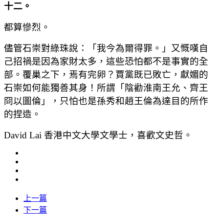
十二。
都算慘烈。
儘管石崇對綠珠說：「我今為爾得罪。」又慨嘆自
己招禍是因為家財太多，這些恐怕都不是事實的全
部。覆巢之下，焉有完卵？賈黨既已敗亡，獻媚的
石崇如何能獨善其身！所謂「陰勸淮南王允、齊王
冏以圖倫」，只怕也是孫秀和趙王倫為達目的所作
的捏造。
David Lai 香港中文大學文學士，喜歡文史哲。
上一篇
下一篇