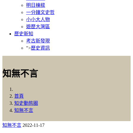
明日棟樑
一分鐘文史哲
小小大人物
遊歷大灣區
歷史新知
考古新發現
">
歷史資訊
知無不言
首頁
知史動態圈
知無不言
知無不言
2022-11-17