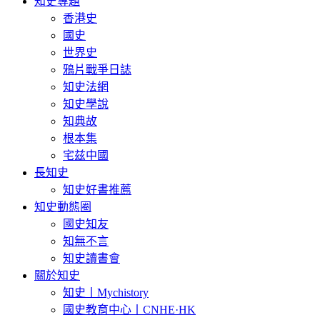
知史專題
香港史
國史
世界史
鴉片戰爭日誌
知史法網
知史學說
知典故
根本集
宅兹中國
長知史
知史好書推薦
知史動態圈
國史知友
知無不言
知史讀書會
關於知史
知史丨Mychistory
國史教育中心丨CNHE·HK