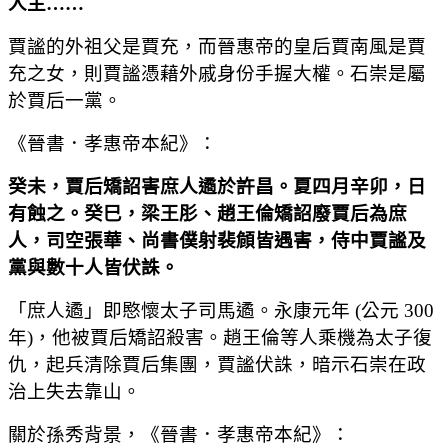
人主
……
賈謐的外祖父是賈充，而晉惠帝的皇后賈南風是賈
充之女，則賈謐憑藉外戚身份手握大權。石崇是屬
於賈后一黨。
《晉書．孝惠帝本紀》：
癸未，賈后矯詔害庶人遹於許昌。夏四月辛卯，日
有蝕之。癸巳，梁王肜、趙王倫矯詔廢賈后為庶
人，司空張華、尚書僕射裴頠皆遇害，侍中賈謐及
黨與數十人皆伏誅。
「庶人遹」即愍懷太子司馬遹。永康元年 (公元 300
年)，他被賈后矯詔殺害。趙王倫等人乘機為太子復
仇，起兵清除賈后集團，賈謐伏誅，暗示石崇在政
治上失去靠山。
關於孫秀背景，《晉書．孝惠帝本紀》：