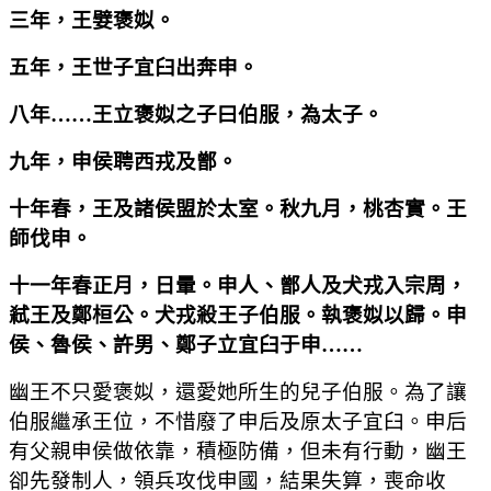
三年，王嬖褒姒。
五年，王世子宜臼出奔申。
八年
……
王立褒姒之子曰伯服，為太子。
九年，申侯聘西戎及鄫。
十年春，王及諸侯盟於太室。秋九月，桃杏實。王
師伐申。
十一年春正月，日暈。申人、鄫人及犬戎入宗周，
弒王及鄭桓公。犬戎殺王子伯服。執褒姒以歸。申
侯、魯侯、許男、鄭子立宜臼于申
……
幽王不只愛褒姒，還愛她所生的兒子伯服。為了讓
伯服繼承王位，不惜廢了申后及原太子宜臼。申后
有父親申侯做依靠，積極防備，但未有行動，幽王
卻先發制人，領兵攻伐申國，結果失算，喪命收