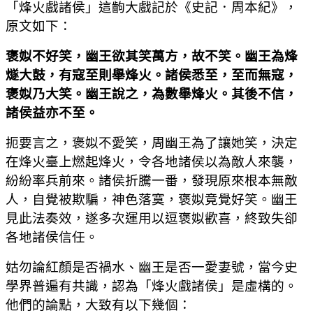
「烽火戲諸侯」這齣大戲記於《史記．周本紀》，
原文如下：
褒姒不好笑，幽王欲其笑萬方，故不笑。幽王為烽
燧大鼓，有寇至則舉烽火。諸侯悉至，至而無寇，
褒姒乃大笑。幽王說之，為數舉烽火。其後不信，
諸侯益亦不至。
扼要言之，褒姒不愛笑，周幽王為了讓她笑，決定
在烽火臺上燃起烽火，令各地諸侯以為敵人來襲，
紛紛率兵前來。諸侯折騰一番，發現原來根本無敵
人，自覺被欺騙，神色落寞，褒姒竟覺好笑。幽王
見此法奏效，遂多次運用以逗褒姒歡喜，終致失卻
各地諸侯信任。
姑勿論紅顏是否禍水、幽王是否一愛妻號，當今史
學界普遍有共識，認為「烽火戲諸侯」是虛構的。
他們的論點，大致有以下幾個：