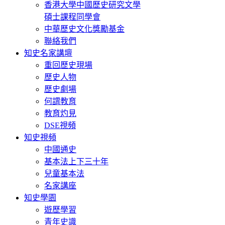
香港大學中國歷史研究文學
碩士課程同學會
中華歷史文化獎勵基金
聯絡我們
知史名家講壇
重回歷史現場
歷史人物
歷史劇場
何謂教育
教育灼見
DSE視頻
知史視頻
中國通史
基本法上下三十年
兒童基本法
名家講座
知史學園
遊歷學習
青年史識