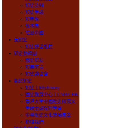
知史法網
知史學說
知典故
根本集
宅兹中國
長知史
知史好書推薦
知史動態圈
國史知友
知無不言
知史讀書會
關於知史
知史丨Mychistory
國史教育中心丨CNHE·HK
香港大學中國歷史研究文
學碩士課程同學會
中華歷史文化獎勵基金
聯絡我們