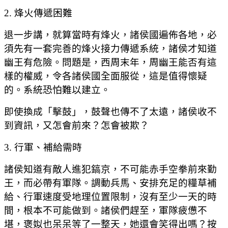
2. 烽火傳遞困難
退一步講，就算當時有烽火，諸侯國遍佈各地，必
須先有一套完善的烽火接力傳遞系統，諸侯才知道
幽王有危險。問題是，西周末年，周幽王能否有這
樣的權威，令各諸侯國全面服從，這是值得懷疑
的。系統恐怕難以建立。
即使換成「擊鼓」，鼓聲也傳不了太遠，諸侯收不
到資訊，又怎會前來？怎會被欺？
3. 行軍、補給需時
諸侯知道有敵人進犯鎬京，不可能赤手空拳前來勤
王，而必帶有軍隊。調動兵馬、安排充足的糧草補
給、行軍速度受地理位置限制，沒有至少一天的時
間，根本不可能做到。諸侯們趕至，軍隊疲憊不
堪，褒姒也呆呆等了一整天，她還會笑得出嗎？按