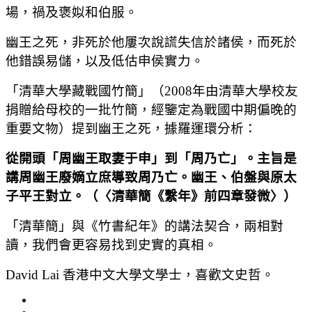
場，禍及褒姒和伯服。
幽王之死，非死於他屢次說謊失信於諸侯，而死於
他錯誤易儲，以及低估申侯實力。
「清華大學藏戰國竹簡」（2008年由清華大學校友
捐贈給母校的一批竹簡，經鑒定為戰國中期偏晚的
重要文物）提到幽王之死，據羅運環分析：
從開頭「周幽王取妻于申」到「周乃亡」。主旨是
講周幽王廢嫡立庶導致周乃亡。幽王、伯盤與原太
子平王對立。（〈清華簡《繫年》前四章發微〉）
「清華簡」與《竹書紀年》的講法契合，兩相對
讀，我們會更容易找到史實的真相。
David Lai 香港中文大學文學士，喜歡文史哲。