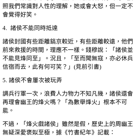
照我們常識對人性的理解，她或會大怒，但一定不
會覺得好笑。
4. 諸侯不能同時抵達
諸侯封國有些距離鎬京較近，有些距離較遠，他們
前來救援的時間，理應不一樣。錢穆說：「諸侯並
不能見烽同至」。況且，「至而聞無寇，亦必休兵
信宿而去，此有何可笑？」(見前引書)
5. 諸侯不會屢次被玩弄
調兵行軍一次，浪費人力物力不知凡幾，諸侯還會
再理會幽王的烽火嗎？「為數舉烽火」根本不可
能。
不過，「烽火戲諸侯」雖然是假，歷史上的周幽王
無疑深愛褒姒至極，據《竹書紀年》記載：