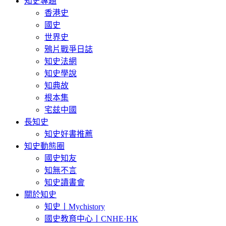
知史專題
香港史
國史
世界史
鴉片戰爭日誌
知史法網
知史學說
知典故
根本集
宅兹中國
長知史
知史好書推薦
知史動態圈
國史知友
知無不言
知史讀書會
關於知史
知史丨Mychistory
國史教育中心丨CNHE·HK