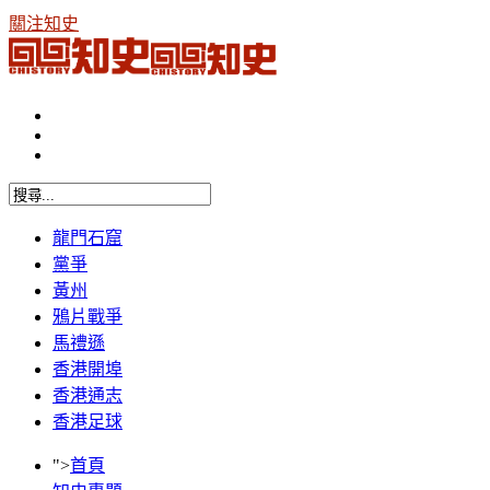
關注知史
龍門石窟
黨爭
黃州
鴉片戰爭
馬禮遜
香港開埠
香港通志
香港足球
">
首頁