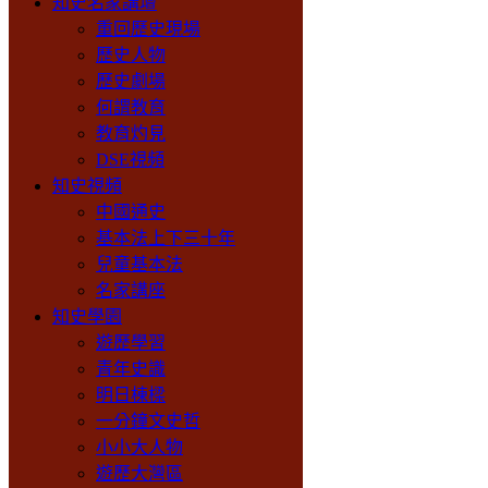
知史名家講壇
重回歷史現場
歷史人物
歷史劇場
何謂教育
教育灼見
DSE視頻
知史視頻
中國通史
基本法上下三十年
兒童基本法
名家講座
知史學園
遊歷學習
青年史識
明日棟樑
一分鐘文史哲
小小大人物
遊歷大灣區