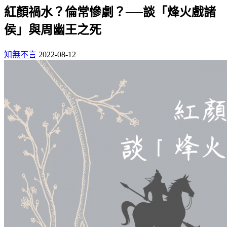
紅顏禍水？倫常慘劇？──談「烽火戲諸
侯」與周幽王之死
知無不言
2022-08-12