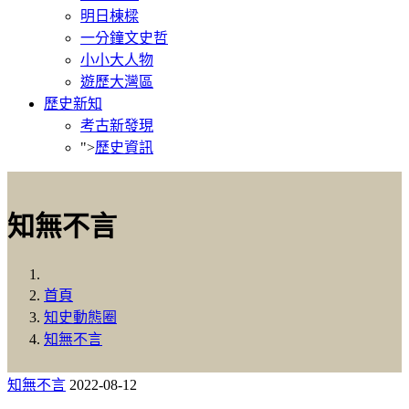
明日棟樑
一分鐘文史哲
小小大人物
遊歷大灣區
歷史新知
考古新發現
">
歷史資訊
知無不言
首頁
知史動態圈
知無不言
知無不言
2022-08-12