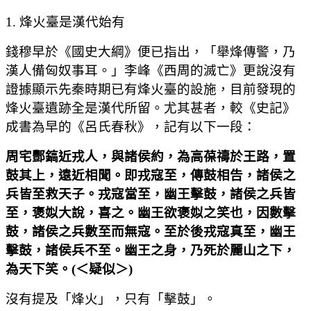
1. 烽火臺是漢代始有
錢穆早於《國史大綱》便已指出，「舉烽傳警，乃
漢人備匈奴事耳。」李峰《西周的滅亡》更說沒有
證據顯示先秦時期已有烽火臺的設施，目前發現的
烽火臺遺跡全是漢代所留。尤其甚者，較《史記》
成書為早的《呂氏春秋》，記有以下一段：
周宅酆鎬近戎人，與諸侯約，為高葆禱於王路，置
鼓其上，遠近相聞。即戎寇至，傳鼓相告，諸侯之
兵皆至救天子。戎寇當至，幽王擊鼓，諸侯之兵皆
至，褒姒大說，喜之。幽王欲褒姒之笑也，因數擊
鼓，諸侯之兵數至而無寇。至於後戎寇真至，幽王
擊鼓，諸侯兵不至。幽王之身，乃死於麗山之下，
為天下笑。
(
＜疑似＞
)
沒有提及「烽火」，只有「擊鼓」。