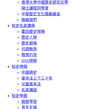
香港大學中國歷史研究文學
碩士課程同學會
中華歷史文化獎勵基金
聯絡我們
知史名家講壇
重回歷史現場
歷史人物
歷史劇場
何謂教育
教育灼見
DSE視頻
知史視頻
中國通史
基本法上下三十年
兒童基本法
名家講座
知史學園
遊歷學習
青年史識