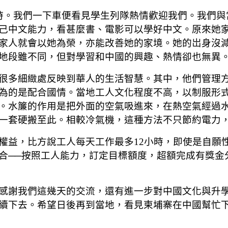
時。我們一下車便看見學生列隊熱情歡迎我們。我們與
己中文能力，看甚麼書、電影可以學好中文。原來她
家人就會以她為榮，亦能改善她的家境。她的岀身沒
地段雖不同，但對學習和中國的興趣、熱情卻也無異
很多細緻處反映到華人的生活智慧。其中，他們管理
為的是配合國情。當地工人文化程度不高，以制服形
。水簾的作用是把外面的空氣吸進來，在熱空氣經過
一套硬搬至此。相較冷氣機，這種方法不只節約電力
權益，比方說工人每天工作最多12小時，即使是自願
合──按照工人能力，訂定目標額度，超額完成有獎金
感謝我們這幾天的交流，還有進一步對中國文化與升
續下去。希望日後再到當地，看見柬埔寨在中國幫忙