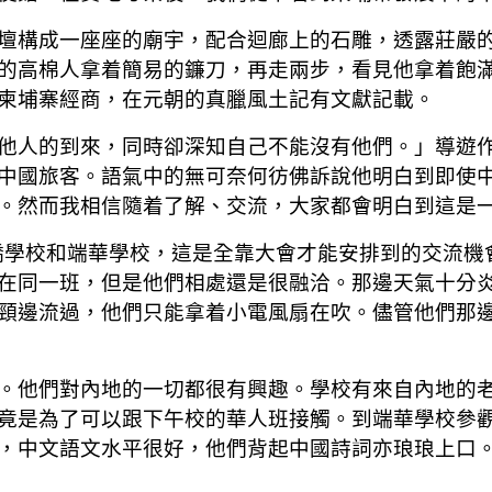
壇構成一座座的廟宇，配合迴廊上的石雕，透露莊嚴
的高棉人拿着簡易的鐮刀，再走兩步，看見他拿着飽
柬埔寨經商，在元朝的真臘風土記有文獻記載。
他人的到來，同時卻深知自己不能沒有他們。」導遊
中國旅客。語氣中的無可奈何彷佛訴說他明白到即使
。然而我相信隨着了解、交流，大家都會明白到這是
僑學校和端華學校，這是全靠大會才能安排到的交流機
在同一班，但是他們相處還是很融洽。那邊天氣十分
頸邊流過，他們只能拿着小電風扇在吹。儘管他們那
。他們對內地的一切都很有興趣。學校有來自內地的
竟是為了可以跟下午校的華人班接觸。到端華學校參
，中文語文水平很好，他們背起中國詩詞亦琅琅上口