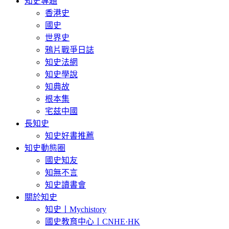
知史專題
香港史
國史
世界史
鴉片戰爭日誌
知史法網
知史學說
知典故
根本集
宅兹中國
長知史
知史好書推薦
知史動態圈
國史知友
知無不言
知史讀書會
關於知史
知史丨Mychistory
國史教育中心丨CNHE·HK