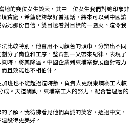
當地的幾位女生談天，其中一位女生我們對她印象非
家境貧窮，希望能夠學好普通話，將來可以到中國讀
減弱她那份自信，雙目透着對目標的一團火。這令我
。
方法比較特別，他會用不同顏色的頭巾，分辨出不同
式劃分了崗位和工序，整齊劃一又帶來紀律，表現了
水簾時，將其降溫。中國企業到柬埔寨發展面對電力
，而且效能也不相伯仲。
性加班也不能超過這時數，負責人更說柬埔寨工人較
分成。天道酬勤，柬埔寨工人的努力，配合管理層的
學的了解。我彷彿看見他們真誠的笑容，透過中文，
下建設得更美好。