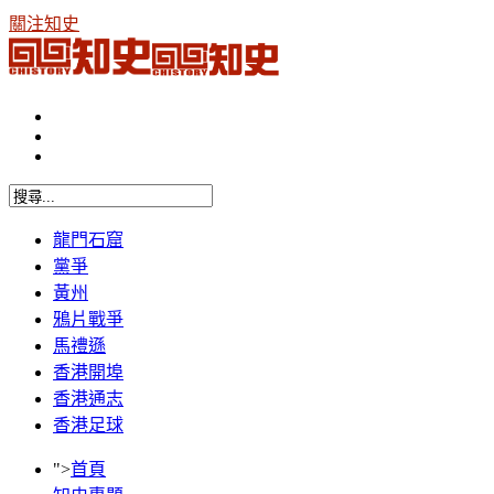
關注知史
龍門石窟
黨爭
黃州
鴉片戰爭
馬禮遜
香港開埠
香港通志
香港足球
">
首頁