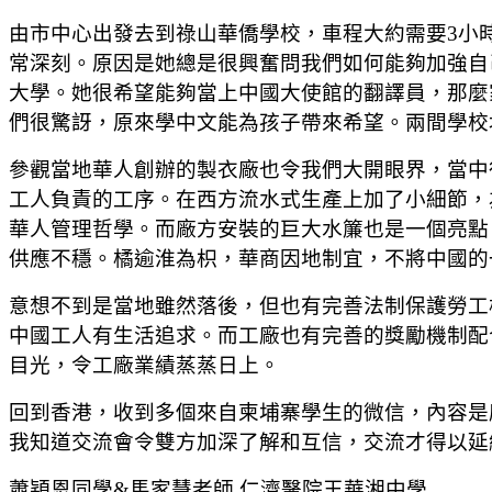
由市中心出發去到祿山華僑學校，車程大約需要3小
常深刻。原因是她總是很興奮問我們如何能夠加強自
大學。她很希望能夠當上中國大使館的翻譯員，那麼
們很驚訝，原來學中文能為孩子帶來希望。兩間學校
參觀當地華人創辦的製衣廠也令我們大開眼界，當中
工人負責的工序。在西方流水式生產上加了小細節，
華人管理哲學。而廠方安裝的巨大水簾也是一個亮點
供應不穩。橘逾淮為枳，華商因地制宜，不將中國的
意想不到是當地雖然落後，但也有完善法制保護勞工
中國工人有生活追求。而工廠也有完善的獎勵機制配
目光，令工廠業績蒸蒸日上。
回到香港，收到多個來自柬埔寨學生的微信，內容是
我知道交流會令雙方加深了解和互信，交流才得以延
蕭穎恩同學&馬家慧老師 仁濟醫院王華湘中學