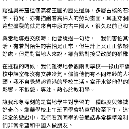
踏進吳哥窟這個高棉王國的歷史遺跡，多層古樸的石
字、符咒，亦有描繪着高棉人的勞動畫面，耳垂穿洞
這些盤髮的就是來自中原的古中國人，很久以前已和
與當地導遊交談時，他曾說過一句話，「我們害怕其
活，有着對陌生的害怕是正常，但生計上又正正依賴
好處，但是對當地人來說，卻有點對接受改變的猶豫
在暹粒的時候，我們難得地參觀兩間學校──祿山華
校中課室都沒有安裝冷氣。儘管他們有不同年齡的人
頭，我不自覺想起香港的學校生活。當汗水從他們的
影響，不抱怨，專注、熱心於教和學。
讓我印象深刻的是當地學生對學習的一種態度與熱誠
好奇心。端華學校上午班同學會特意留校至下午，這
課堂的遊戲中，我們看到同學的普通話非常標準流利
們非常希望和中國人做朋友。