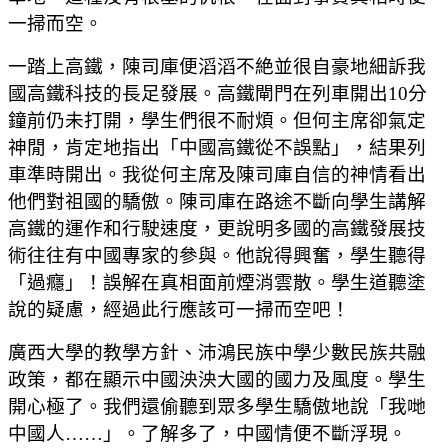
一掃而空。
一踏上高鐵，陳司庫便滔滔不絶並很自豪地細訴我
國高鐵科技的長足發展。高鐵閘門在列車開出10分
鐘前仍未打開，學生們很不耐煩。但何主席卻氣定
神閒，肯定地指出「中國高鐵從不誤點」，結果列
車準時開出。我從何主席及陳司庫自信的神情看出
他們對祖國的驕傲。陳司庫在路途不斷向學生講解
高鐵的運作和行駛速度，更說明多國的高鐵發展技
術往往有中國專家的參與。他說得興奮，學生聽得
「過癮」！誤解在真相面前煙消雲散。學生道聽塗
說的疑慮，經過此行應該可一掃而空吧！
廣西大學的教學方針、沛鴻民族中學少數民族共融
政策，都在顯示中國泱泱大國的國力及風度。學生
開心極了。我們還偷聽到眾多學生驕傲地說「我哋
中國人……」。了解多了，中國情便不斷浮現。