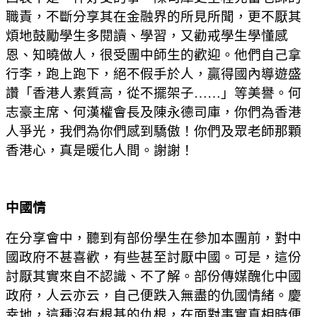
職責，不斷分享其在金融界的所見所聞，更不厭其
煩地鼓勵學生多閱讀、學習，又勸戒學生學懂感
恩、知曉做人，很受團中師生的歡迎。他們自己拿
行李，跑上跑下，絕不假手於人，贏得國內導遊盛
讚「香港人素質高，從不擺架子……」等美譽。何
志豪主席、何漢權會長及陳永德司庫，你們為香港
人爭光，我們為你們感到驕傲！你們及眾老師那顆
香港心，真是暖化人間。謝謝！
中國情
在分享會中，聽到有部份學生在參加本團前，對中
國政府不甚喜歡，有些甚至討厭中國。可是，這份
討厭其實來自不認識、不了解。部份傳媒醜化中國
政府，人云亦云，自己便跌入無盡的仇國情緒。慶
幸地，這種沒有根基的仇根，在面對事實真相時便