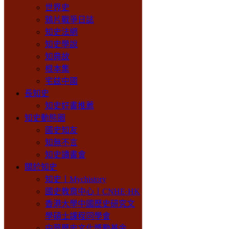
世界史
鴉片戰爭日誌
知史法網
知史學說
知典故
根本集
宅兹中國
長知史
知史好書推薦
知史動態圈
國史知友
知無不言
知史讀書會
關於知史
知史丨Mychistory
國史教育中心丨CNHE·HK
香港大學中國歷史研究文
學碩士課程同學會
中華歷史文化獎勵基金