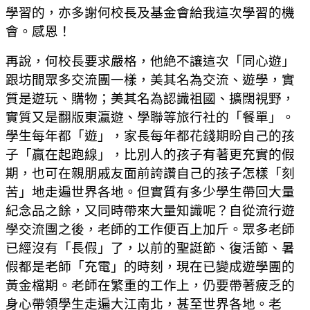
學習的，亦多謝何校長及基金會給我這次學習的機
會。感恩！
再說，何校長要求嚴格，他絶不讓這次「同心遊」
跟坊間眾多交流團一樣，美其名為交流、遊學，實
質是遊玩、購物；美其名為認識祖國、擴闊視野，
實質又是翻版東瀛遊、學聯等旅行社的「餐單」。
學生每年都「遊」，家長每年都花錢期盼自己的孩
子「贏在起跑線」，比別人的孩子有著更充實的假
期，也可在親朋戚友面前誇讚自己的孩子怎樣「刻
苦」地走遍世界各地。但實質有多少學生帶回大量
紀念品之餘，又同時帶來大量知識呢？自從流行遊
學交流團之後，老師的工作便百上加斤。眾多老師
已經沒有「長假」了，以前的聖誔節、復活節、暑
假都是老師「充電」的時刻，現在已變成遊學團的
黃金檔期。老師在繁重的工作上，仍要帶著疲乏的
身心帶領學生走遍大江南北，甚至世界各地。老