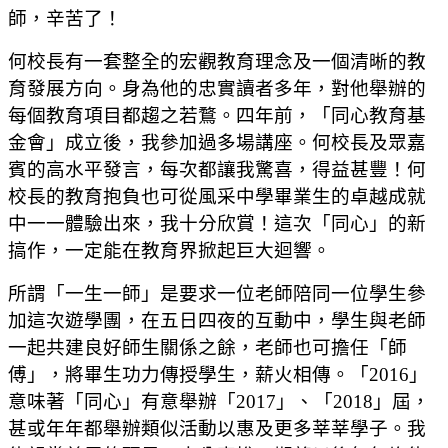
師，辛苦了！
何校長有一套整全的宏觀教育理念及一個清晰的教
育發展方向。身為他的忠實讀者多年，對他舉辦的
每個教育項目都趨之若鶩。四年前，「同心教育基
金會」成立後，我參加過多場講座。何校長及眾嘉
賓的高水平發言，每次都讓我驚喜，得益甚豐！何
校長的教育抱負也可從風采中學畢業生的卓越成就
中一一體驗出來，我十分欣賞！這次「同心」的新
搞作，一定能在教育界掀起巨大迴響。
所謂「一生一師」是要求一位老師陪同一位學生參
加這次遊學團，在五日四夜的互動中，學生與老師
一起共建良好師生關係之餘，老師也可擔任「師
傅」，將畢生功力傳授學生，薪火相傳。「2016」
意味著「同心」有意舉辦「2017」、「2018」屆，
甚或年年都舉辦類似活動以惠及更多莘莘學子。我