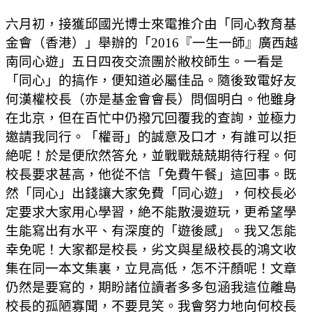
六月初，接獲邱國光博士來電推介由「同心教育基
金會（香港）」舉辦的「2016『一生一師』廣西越
南同心遊」五日四夜交流團於敝校師生。一看是
「同心」的搞作，便知道必屬佳品。隨後致電好友
何漢權校長（亦是基金會會長）問個明白。他雖身
在北京，但在百忙中仍撥冗回覆我的查詢，並極力
邀請我同行。「權哥」的誠意及口才，有誰可以拒
絶呢！於是便欣然答允，並戰戰兢兢期待行程。何
校長要求甚高，他從不信「免費午餐」這回事。既
然「同心」出錢讓大家免費「同心遊」，何校長必
定要求大家用心學習，絶不能散漫遊玩，更希望學
生能寫出有水平、有深度的「遊後感」。我又怎能
幸免呢！大家都是校長，劣文與星級校長的鴻文收
集在同一本文集裏，立見高低，怎不汗顏呢！文章
仍然是要寫的，期盼諸位讀者多多包涵我這位離島
校長的孤陋寡聞，不要見笑。我會努力地向何校長