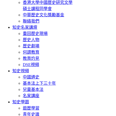
香港大學中國歷史研究文學
碩士課程同學會
中華歷史文化獎勵基金
聯絡我們
知史名家講壇
重回歷史現場
歷史人物
歷史劇場
何謂教育
教育灼見
DSE視頻
知史視頻
中國通史
基本法上下三十年
兒童基本法
名家講座
知史學園
遊歷學習
青年史識