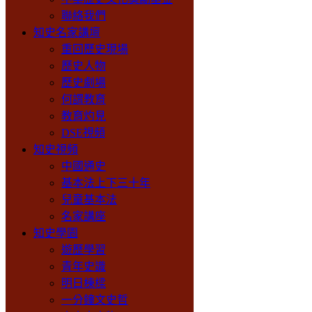
聯絡我們
知史名家講壇
重回歷史現場
歷史人物
歷史劇場
何謂教育
教育灼見
DSE視頻
知史視頻
中國通史
基本法上下三十年
兒童基本法
名家講座
知史學園
遊歷學習
青年史識
明日棟樑
一分鐘文史哲