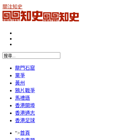
關注知史
龍門石窟
黨爭
黃州
鴉片戰爭
馬禮遜
香港開埠
香港通志
香港足球
">
首頁