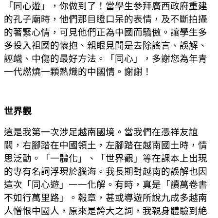
「同心遊」，你做到了！當學生參拜廣西政府重建
的孔子廟時，他們那目瞪口呆的表情，及不斷拍攝
的著緊心情，可見他們正為中國而驕傲。讓學生多
多投入祖國的懷抱、親眼見聞是去除謠言、誤解、
誣衊、中傷的最好方法。「同心」，多謝您為年青
一代燃燒一顆熱熾的中國情。謝謝！
世界觀
這是我第一次涉足越南國境。當我們在憑祥友誼
關，右腳踏在中國領土，左腳踏在越南國土時，情
思泛動。「一體化」、「世界觀」等在課本上出現
的專有名詞浮現於腦海。我長期對越南的誤解也因
這次「同心遊」一一化解。有時，真是「讀萬卷書
不如行萬里路」。報章，甚或導遊所說九成多越南
人憎恨中國人，原來是誇大之詞，我親身體驗到絶