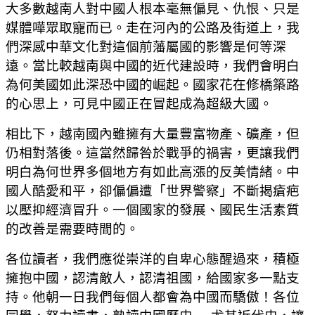
大多數越南人對中國人根本毫無偏見、仇恨、只是
媒體嘩眾取寵而已。走在河內的公路及街道上，我
們深感中華文化對這個前藩屬國的影響是何等深
遠。當比較越南與中國的近代建設時，我們會明白
為何美國如此深恐中國的崛起。國家花在修橋築路
的心思上，可見中國正在冒起成為超級大國。
相比下，越南國內雖擁有大量豐富物產、礦產，但
仍相對落後。這當然歸咎於戰爭的禍害，更讓我們
明白為何世界多個地方有如此高漲的反美情緒。中
國人酷愛和平，卻偏偏遭「世界警察」不斷揭瘡疤
以壓抑經濟冒升。一個國家的發展、國民生活素質
的改善是需要時間的。
各位讀者，我們應從崇洋的自卑心態醒過來，積極
擁抱中國，認清敵人，認清祖國，給國家多一點支
持。他朝一日我們每個人都會為中國而驕傲！各位