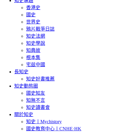
知史專題
香港史
國史
世界史
鴉片戰爭日誌
知史法網
知史學說
知典故
根本集
宅兹中國
長知史
知史好書推薦
知史動態圈
國史知友
知無不言
知史讀書會
關於知史
知史丨Mychistory
國史教育中心丨CNHE·HK