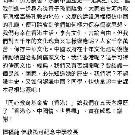
同學，努力讀書，熟讀中國歷史──尤其近代史，讓
我們進一步身為炎黃子孫而驕傲。大家看看河內政
府怎樣高舉孔教的地位，文廟的建設怎樣模仿中國
的孔廟，便可體會到他們如何極力保存儒家思想。
我們有幸在香港生活，享有文化、言論自由，但我
們對五千年的文化瑰寶又怎樣響應呢？人家千辛萬
苦，保存中華文化。中國政府在十年文化浩劫後懂
得勵精圖治振興儒家文化，我們香港呢？唾手可得
的儒家文化、經典，我們又有否翻閱呢？要認識一
個民族、國家，必先知道她的歷史。我們呢？不認
識中史，又如何認識中國？同學，快快拿起中史課
本尋根追源吧！
「同心教育基金會（香港）」讓我們在五天內經歷
了「香港心、中國情、世界觀」。實在感恩！謝
謝！
惲福龍 佛教筏可紀念中學校長