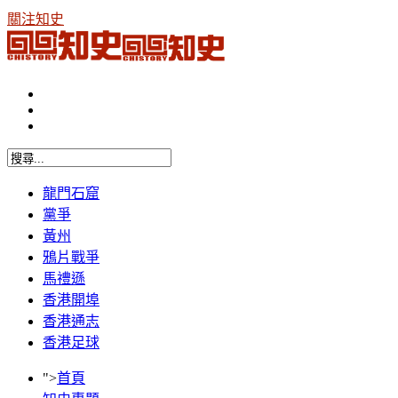
關注知史
龍門石窟
黨爭
黃州
鴉片戰爭
馬禮遜
香港開埠
香港通志
香港足球
">
首頁