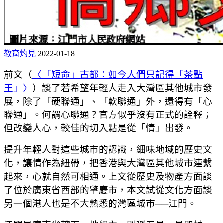
教育灼見
2022-01-18
前文（
〈「短命」古都：如今人們只記得「茶點
王」〉
）談了若希望年輕人走入大灣區其他城市發
展，除了「硬聯通」、「軟聯通」外，還得有「心
聯通」。何謂心聯通？官方似乎沒有正式的詮釋；
但改變人心，較佳的切入點是從「情」出發。
提升年輕人對這些城市的認識，細味地域的歷史文
化，讓情作為紐帶，把香港與大灣區其他城市連繫
起來，心就自然可相通。上文從歷史及物產方面談
了位於廣東省西部的肇慶市，本文試從文化方面談
另一個港人也是不大熟悉的灣區城市──江門。