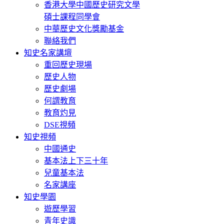
香港大學中國歷史研究文學
碩士課程同學會
中華歷史文化獎勵基金
聯絡我們
知史名家講壇
重回歷史現場
歷史人物
歷史劇場
何謂教育
教育灼見
DSE視頻
知史視頻
中國通史
基本法上下三十年
兒童基本法
名家講座
知史學園
遊歷學習
青年史識