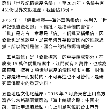
選出「世界記憶遺產名錄」，至2021年，名錄共有
431份世界文獻遺產，我國佔13份。
2013 年，「僑批檔案──海外華僑銀信」被列入「世
界記憶遺產名錄」。僑批，是指華僑的書信，
「批」是方言，意思是「信」。僑批又稱銀信，因
僑批也是匯款單，是當年海外華僑寄國內的匯款憑
據。所以僑批是信、匯合一的特殊郵傳載體。
「五邑銀信」是「僑批檔案」的重要組成部分，在
廣東 15 萬件僑批檔案中，江門就有 5 萬件，也成為
廣東唯一擁有 2 項世界遺產的灣區城市。每一封僑
批都是唯一而獨特的、不可再造也不可替代，是研
究華僑歷史的重要史料。
五邑地區文化底蘊厚，2016 年 7 月廣東省上川島方
濟各沙勿略墓園獲選為「海上絲綢之路：中國史
跡」首批申遺遺產點，而上川島就位於台山市外