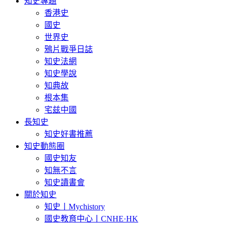
知史專題
香港史
國史
世界史
鴉片戰爭日誌
知史法網
知史學說
知典故
根本集
宅兹中國
長知史
知史好書推薦
知史動態圈
國史知友
知無不言
知史讀書會
關於知史
知史丨Mychistory
國史教育中心丨CNHE·HK