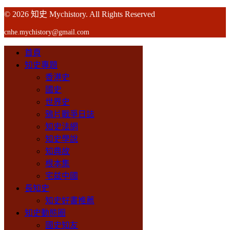
© 2026 知史 Mychistory. All Rights Reserved
cnhe.mychistory@gmail.com
首頁
知史專題
香港史
國史
世界史
鴉片戰爭日誌
知史法網
知史學說
知典故
根本集
宅兹中國
長知史
知史好書推薦
知史動態圈
國史知友