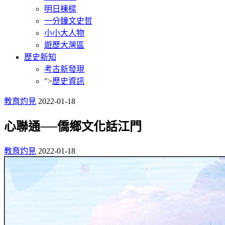
明日棟樑
一分鐘文史哲
小小大人物
遊歷大灣區
歷史新知
考古新發現
">
歷史資訊
教育灼見
2022-01-18
心聯通──僑鄉文化話江門
教育灼見
2022-01-18