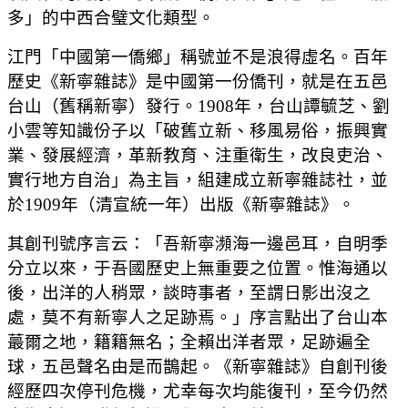
多」的中西合璧文化類型。
江門「中國第一僑鄉」稱號並不是浪得虛名。百年
歷史《新寧雜誌》是中國第一份僑刊，就是在五邑
台山（舊稱新寧）發行。1908年，台山譚毓芝、劉
小雲等知識份子以「破舊立新、移風易俗，振興實
業、發展經濟，革新教育、注重衛生，改良吏治、
實行地方自治」為主旨，組建成立新寧雜誌社，並
於1909年（清宣統一年）出版《新寧雜誌》。
其創刊號序言云：「吾新寧瀕海一邊邑耳，自明季
分立以來，于吾國歷史上無重要之位置。惟海通以
後，出洋的人稍眾，談時事者，至謂日影出沒之
處，莫不有新寧人之足跡焉。」序言點出了台山本
蕞爾之地，籍籍無名；全賴出洋者眾，足跡遍全
球，五邑聲名由是而鵲起。《新寧雜誌》自創刊後
經歷四次停刊危機，尤幸每次均能復刊，至今仍然