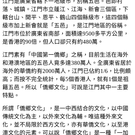
江門是廣東省轄下一地級市，別稱五邑。邑即村
落、城鎮。江門市立蓬江、江海、新會三個區，下
轄台山、開平、恩平、鶴山四個縣級市，這四個縣
級市加上新會就是「五邑」，是江門地區的俗稱。
江門市位於廣東省南部，面積達9500多平方公里，
是香港的90倍，但人口卻只有約480萬。
江門素有「中國第一僑鄉」之稱，目前生活在海外
和港澳地區的五邑人竟多達380萬人。全廣東省居於
海外的華僑約有2000萬人，江門已佔約1/6，比例頗
高；而按不完全統計，每5個香港人，就有1個是祖
籍五邑。所以「僑鄉文化」可說是江門其中一主要
特點。
所謂「僑鄉文化」，是一中西結合的文化，以中國
傳統文化為主，以外來文化為輔。唯這種外來文
化，並不局限於西方文化，亦有華僑文化，以至港
澳文化的元素。可以說「僑鄉文化」是一種「一加