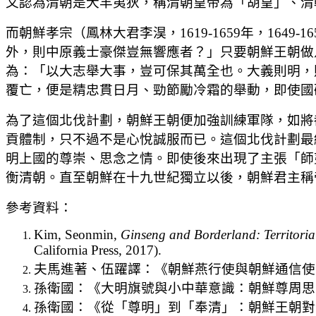
又認為清朝是犬羊夷狄，稱清朝皇帝為「胡皇」、清
而朝鮮孝宗（鳳林大君李淏，1619-1659年，16
外，則中原義士豪傑豈無響應者？」只要朝鮮王朝做
為：「以大志舉大事，豈可保其萬全也。大義則明，
覆亡，便是精忠貫日月、勁節勵冷霜的舉動，即使國
為了這個北伐計劃，朝鮮王朝便加強訓練軍隊，如將
貢體制，只不過不是心悅誠服而已。這個北伐計劃最
明上國的尊崇、思念之情。即使後來出現了主張「師
衡清朝。直至朝鮮在十九世紀獨立以後，朝鮮君主稱
參考資料：
Kim, Seonmin,
Ginseng and Borderland: Territori
California Press, 2017).
夫馬進著、伍躍譯：《朝鮮燕行使與朝鮮通信使
孫衛國：《大明旗號與小中華意識：朝鮮尊周思明問
孫衛國：《從「尊明」到「奉清」：朝鮮王朝對清意