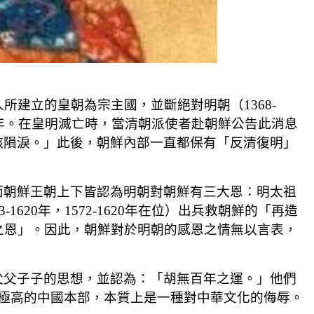
洲人所建立的皇朝為宗主國，並斷絕對明朝（1368-
年。在皇明滅亡時，當清朝派使者赴朝鮮公告此消息
駭隕淚。」此後，朝鮮內部一直都保有「反清復明」
而朝鮮王朝上下皆認為明朝對朝鮮有三大恩：明太祖
-1620年，1572-1620年在位）出兵救朝鮮的「再造
「拯救之恩」。因此，朝鮮對於明朝的感恩之情無以言表，
父父子子的思想，並認為：「胡無百年之運。」他們
水平極高的中國本部，本質上是一種對中華文化的侮辱。