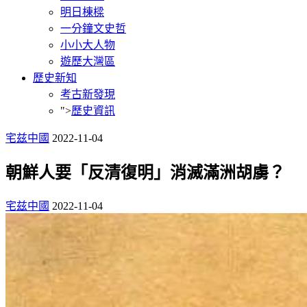
明日棟樑
一分鐘文史哲
小小大人物
遊歷大灣區
歷史新知
考古新發現
">
歷史資訊
宅兹中國
2022-11-04
朝鮮人要「反清復明」消滅滿洲胡虜？
宅兹中國
2022-11-04