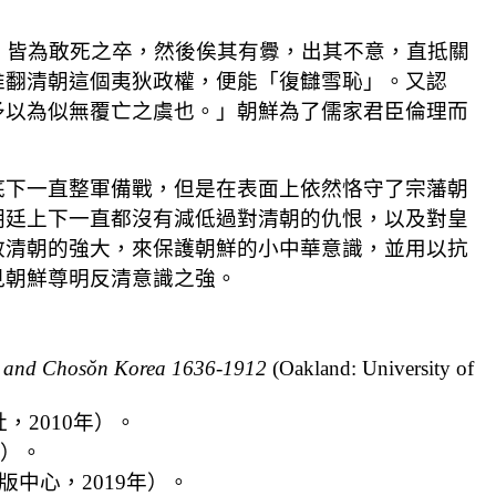
恤如子，皆為敢死之卒，然後俟其有釁，出其不意，直抵關
推翻清朝這個夷狄政權，便能「復讎雪恥」。又認
予以為似無覆亡之虞也。」朝鮮為了儒家君臣倫理而
。
底下一直整軍備戰，但是在表面上依然恪守了宗藩朝
朝廷上下一直都沒有減低過對清朝的仇恨，以及對皇
效清朝的強大，來保護朝鮮的小中華意識，並用以抗
見朝鮮尊明反清意識之強。
na and Chosŏn Korea 1636-1912
(Oakland: University of
2010年）。
7）。
版中心，2019年）。