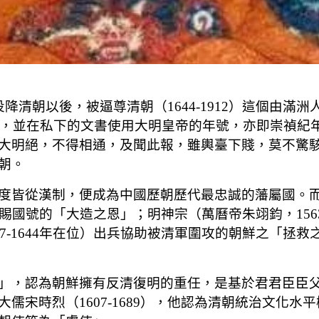
投降清朝以後，被逼尊清朝（1644-1912）這個由滿
聯絡，並在私下的文書使用大明皇帝的年號，亦即崇禎紀
大明絕，不得相通，及聞此報，雖輿臺下賤，莫不驚
朝。
度皆從漢制，便成為中國歷朝歷代最忠誠的藩屬國。
在位）賜國號的「大造之恩」；明神宗（萬曆帝朱翊鈞，1563
1627-1644年在位）出兵協助被清軍圍攻的朝鮮之
」，認為朝鮮擁有反清復明的重任，是基於君君臣臣
儒宋時烈（1607-1689），他認為清朝統治文化