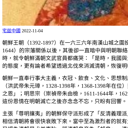
宅兹中國
2022-11-04
朝鮮王朝（1392-1897）在一六三六年南漢山城之圍
1644）的宗藩關係以後，其後卻一直暗中與明朝
時，就令朝鮮滿朝文武官員都痛哭：「是時，我國與
的態度，更有論者希望透過北伐來消滅清朝，恢復明
朝鮮一直奉行事大主義，衣冠、飲食、文化、思想制
（洪武帝朱元璋，1328-1398年，1368-1398年
之恩」；明思宗（崇禎帝朱由檢，1611-1644年，
這份恩情在明朝滅亡之後亦念念不忘，只盼有回響。
主張「尊明攘夷」的朝鮮保守派形成了「反清義理派
相信清朝將會很快衰敗下來。當中至為激烈者的就有大