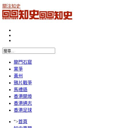
關注知史
龍門石窟
黨爭
黃州
鴉片戰爭
馬禮遜
香港開埠
香港通志
香港足球
">
首頁