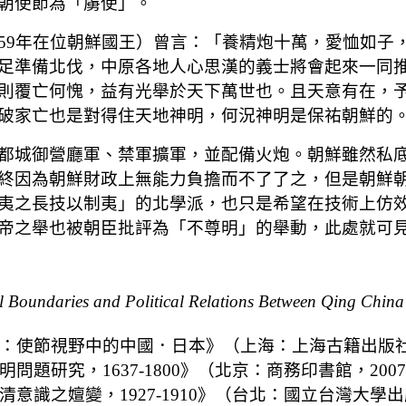
朝使節為「虜使」。
49-1659年在位朝鮮國王）曾言：「養精炮十萬，愛
足準備北伐，中原各地人心思漢的義士將會起來一同
則覆亡何愧，益有光舉於天下萬世也。且天意有在，
破家亡也是對得住天地神明，何況神明是保祐朝鮮的
都城御營廳軍、禁軍擴軍，並配備火炮。朝鮮雖然私
終因為朝鮮財政上無能力負擔而不了了之，但是朝鮮
夷之長技以制夷」的北學派，也只是希望在技術上仿
帝之舉也被朝臣批評為「不尊明」的舉動，此處就可
al Boundaries and Political Relations Between Qing Chi
：使節視野中的中國．日本》（上海：上海古籍出版社，
題研究，1637-1800》（北京：商務印書館，200
識之嬗變，1927-1910》（台北：國立台灣大學出