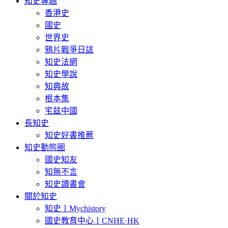
知史專題
香港史
國史
世界史
鴉片戰爭日誌
知史法網
知史學說
知典故
根本集
宅兹中國
長知史
知史好書推薦
知史動態圈
國史知友
知無不言
知史讀書會
關於知史
知史丨Mychistory
國史教育中心丨CNHE·HK