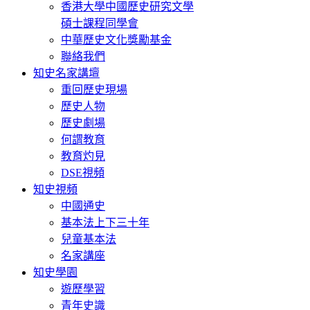
香港大學中國歷史研究文學
碩士課程同學會
中華歷史文化獎勵基金
聯絡我們
知史名家講壇
重回歷史現場
歷史人物
歷史劇場
何謂教育
教育灼見
DSE視頻
知史視頻
中國通史
基本法上下三十年
兒童基本法
名家講座
知史學園
遊歷學習
青年史識