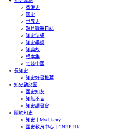
知史專題
香港史
國史
世界史
鴉片戰爭日誌
知史法網
知史學說
知典故
根本集
宅兹中國
長知史
知史好書推薦
知史動態圈
國史知友
知無不言
知史讀書會
關於知史
知史丨Mychistory
國史教育中心丨CNHE·HK