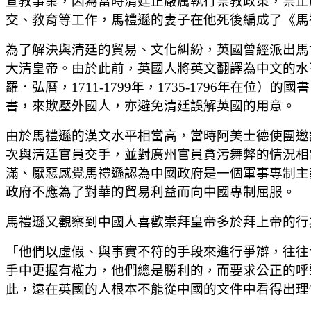
宣教事業，因為當時清廷正嚴厲執行禁教政策，禁止
交、教育等工作，馬禮遜的妻子在他死後編成了《馬
為了解決與清廷的貿易、文化糾紛，英國曾經派出馬甘尼（George
大清皇帝。由於此前，英國人將英文翻譯為中文的水平相當低，
羅．弘曆，1711-1799年，1735-1796年
書，來欺壓外國人，亦避免清廷誤解英國的用意。
由於馬禮遜的漢文水平相當高，當時阿美士德使團邀
次與清廷官員交手，並對廣州官員貪污舞弊的情況相
滿、厭惡感覺馬禮遜認為中國政府是一個軍事專制主
政府不應為了對華的貿易利益而向中國專制屈服。
馬禮遜又觀察到中國人喜歡崇拜皇帝多於拜上帝的行
「他們以虛假、與事實不符的手段來進行爭辯，往往
手中更握有權力，他們總是勝利的，而要求公正的呼
此，遠在英國的人根本不能從中國的文件中看得出理