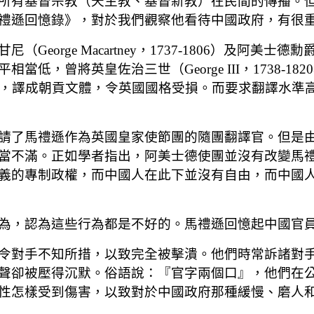
所有基督宗教（天主教、基督新教）在民間的傳播。
禮遜回憶錄》，對於我們觀察他看待中國政府，有很
 Macartney，1737-1806）及阿美士德勳爵（Willi
曾將英皇佐治三世（George III，1738-182
在位）的國書，譯成朝貢文體，令英國國格受損。而要求翻
請了馬禮遜作為英國皇家使節團的隨團翻譯官。但是
當不滿。正如學者指出，阿美士德使團並沒有改變馬
義的專制政權，而中國人在此下並沒有自由，而中國
為，認為這些行為都是不好的。馬禮遜回憶起中國官
令對手不知所措，以致完全被擊潰。他們時常訴諸對
聲卻被壓得沉默。俗語說：『官字兩個口』，他們在
性怎樣受到傷害，以致對於中國政府那種緩慢、磨人