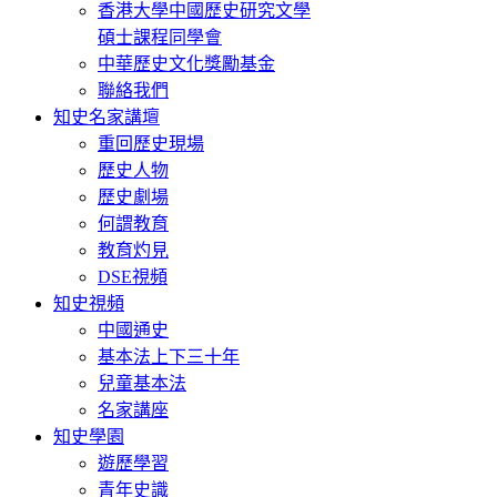
香港大學中國歷史研究文學
碩士課程同學會
中華歷史文化獎勵基金
聯絡我們
知史名家講壇
重回歷史現場
歷史人物
歷史劇場
何謂教育
教育灼見
DSE視頻
知史視頻
中國通史
基本法上下三十年
兒童基本法
名家講座
知史學園
遊歷學習
青年史識