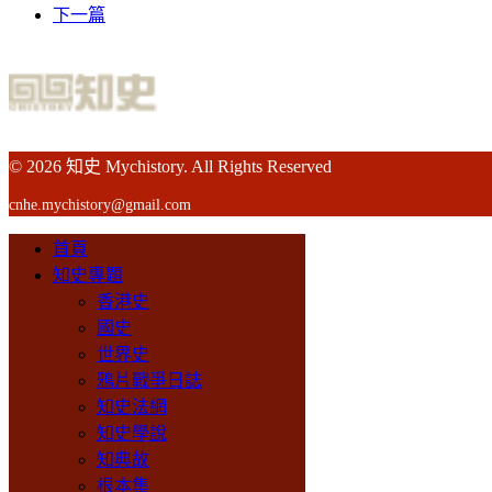
下一篇
© 2026 知史 Mychistory. All Rights Reserved
cnhe.mychistory@gmail.com
首頁
知史專題
香港史
國史
世界史
鴉片戰爭日誌
知史法網
知史學說
知典故
根本集