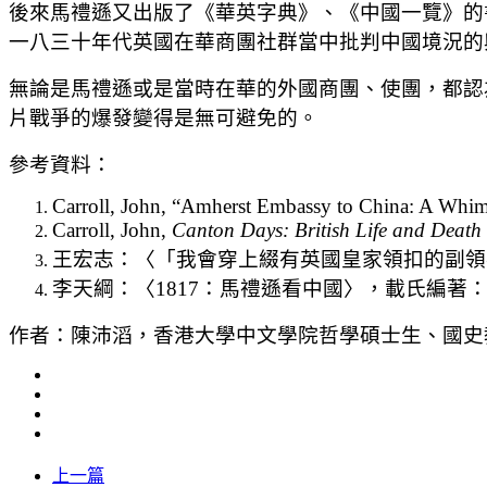
後來馬禮遜又出版了《華英字典》、《中國一覽》的
一八三十年代英國在華商團社群當中批判中國境況的
無論是馬禮遜或是當時在華的外國商團、使團，都認
片戰爭的爆發變得是無可避免的。
參考資料：
Carroll, John, “Amherst Embassy to China: A Whim
Carroll, John,
Canton Days: British Life and Death
王宏志：〈「我會穿上綴有英國皇家領扣的副領事
李天綱：〈1817：馬禮遜看中國〉，載氏編著
作者：陳沛滔，香港大學中文學院哲學碩士生、國史
上一篇