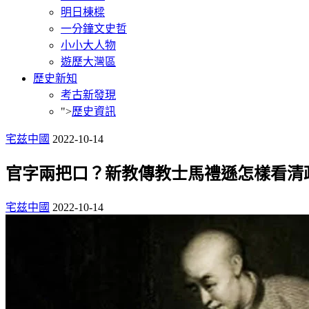
明日棟樑
一分鐘文史哲
小小大人物
遊歷大灣區
歷史新知
考古新發現
">
歷史資訊
宅兹中國
2022-10-14
官字兩把口？新教傳教士馬禮遜怎樣看清
宅兹中國
2022-10-14