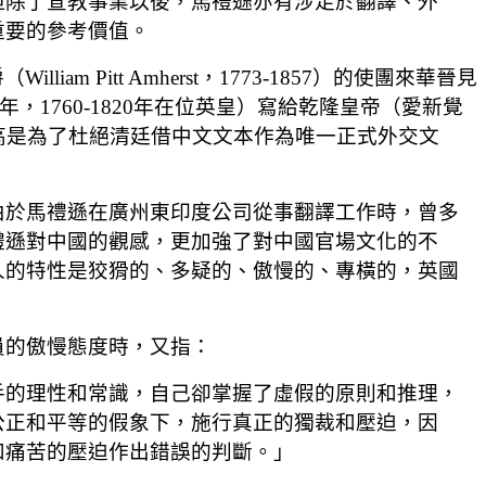
但除了宣教事業以後，馬禮遜亦有涉足於翻譯、外
重要的參考價值。
am Pitt Amherst，1773-1857）的使團來華晉見
0年，1760-1820年在位英皇）寫給乾隆皇帝（愛新覺
譯水準高是為了杜絕清廷借中文文本作為唯一正式外交文
由於馬禮遜在廣州東印度公司從事翻譯工作時，曾多
禮遜對中國的觀感，更加強了對中國官場文化的不
人的特性是狡猾的、多疑的、傲慢的、專橫的，英國
員的傲慢態度時，又指：
手的理性和常識，自己卻掌握了虛假的原則和推理，
公正和平等的假象下，施行真正的獨裁和壓迫，因
和痛苦的壓迫作出錯誤的判斷。」