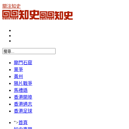
關注知史
龍門石窟
黨爭
黃州
鴉片戰爭
馬禮遜
香港開埠
香港通志
香港足球
">
首頁