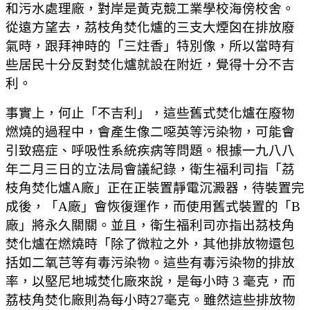
和污水處理廠，對岸是黃克競工業學校海傍校舍。
從遠方望去，茘枝角焚化爐的三支大煙囟在排放廢
氣時，跟拜神時的「三炷香」特別像，所以當時有
些居民十分反對焚化爐就設在附近，覺得十分不吉
利。
事實上，何止「不吉利」，這些舊式焚化爐在廢物
燃燒的過程中，會產生像二噁英等污染物，可能會
引致癌症、呼吸性系統疾病等問題。根據一九八八
年二月三日的立法局會議紀錄，衛生福利司指「茘
枝角焚化爐A廠」正在正裝置靜電沉澱器，待裝置完
成後，「A廠」會恢復運作，而使用舊式裝置的「B
廠」將永久關關。並且，衛生福利司亦指出茘枝角
焚化爐在燃燒時「除了微粒之外，其他排放物還包
括如二氧芑等有毒污染物。這些有毒污染物的排放
率，以堅尼地城焚化廠來說，是每小時 3 毫克，而
荔枝角焚化廠則為每小時27毫克。雖然這些排放物