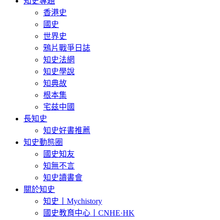
知史專題
香港史
國史
世界史
鴉片戰爭日誌
知史法網
知史學說
知典故
根本集
宅兹中國
長知史
知史好書推薦
知史動態圈
國史知友
知無不言
知史讀書會
關於知史
知史丨Mychistory
國史教育中心丨CNHE·HK