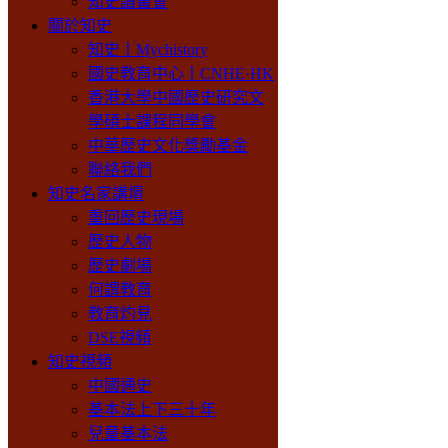
知史讀書會
關於知史
知史丨Mychistory
國史教育中心丨CNHE·HK
香港大學中國歷史研究文
學碩士課程同學會
中華歷史文化獎勵基金
聯絡我們
知史名家講壇
重回歷史現場
歷史人物
歷史劇場
何謂教育
教育灼見
DSE視頻
知史視頻
中國通史
基本法上下三十年
兒童基本法