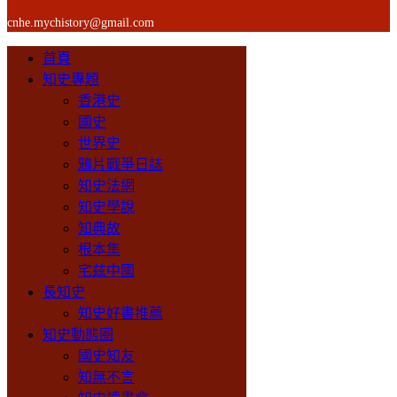
cnhe.mychistory@gmail.com
首頁
知史專題
香港史
國史
世界史
鴉片戰爭日誌
知史法網
知史學說
知典故
根本集
宅兹中國
長知史
知史好書推薦
知史動態圈
國史知友
知無不言