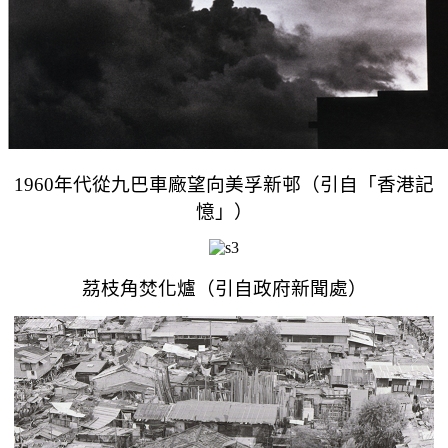
1960年代從九巴車廠望向美孚新邨（引自「香港記
憶」）
茘枝角焚化爐（引自政府新聞處）