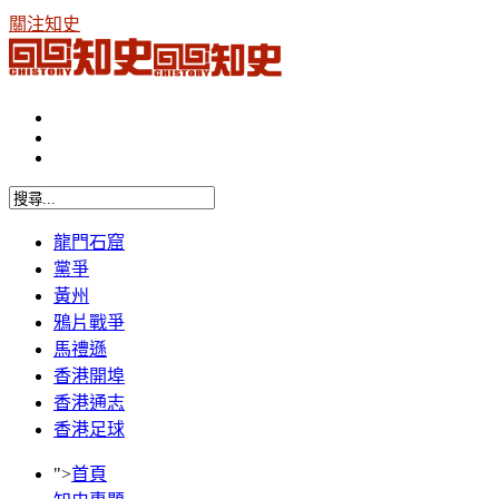
關注知史
龍門石窟
黨爭
黃州
鴉片戰爭
馬禮遜
香港開埠
香港通志
香港足球
">
首頁