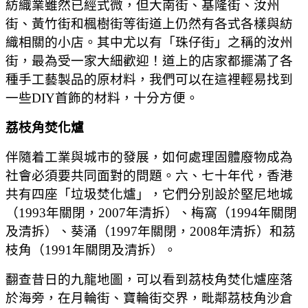
紡織業雖然已經式微，但大南街、基隆街、汝州
街、黃竹街和楓樹街等街道上仍然有各式各樣與紡
織相關的小店。其中尤以有「珠仔街」之稱的汝州
街，最為受一家大細歡迎！道上的店家都擺滿了各
種手工藝製品的原材料，我們可以在這裡輕易找到
一些DIY首飾的材料，十分方便。
荔枝角焚化爐
伴隨着工業與城市的發展，如何處理固體廢物成為
社會必須要共同面對的問題。六、七十年代，香港
共有四座「垃圾焚化爐」，它們分別設於堅尼地城
（1993年關閉，2007年清拆）、梅窩（1994年關閉
及清拆）、葵涌（1997年關閉，2008年清拆）和茘
枝角（1991年關閉及清拆）。
翻查昔日的九龍地圖，可以看到茘枝角焚化爐座落
於海旁，在月輪街、寶輪街交界，毗鄰茘枝角沙倉