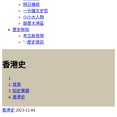
明日棟樑
一分鐘文史哲
小小大人物
遊歷大灣區
歷史新知
考古新發現
">
歷史資訊
香港史
首頁
知史專題
香港史
香港史
2023-12-04