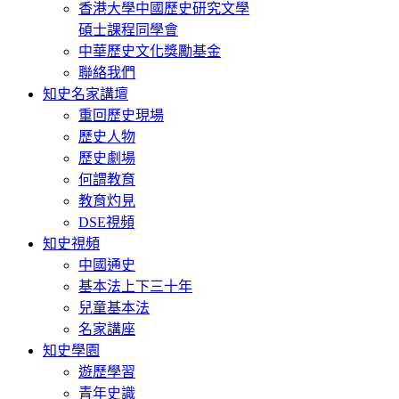
香港大學中國歷史研究文學
碩士課程同學會
中華歷史文化獎勵基金
聯絡我們
知史名家講壇
重回歷史現場
歷史人物
歷史劇場
何謂教育
教育灼見
DSE視頻
知史視頻
中國通史
基本法上下三十年
兒童基本法
名家講座
知史學園
遊歷學習
青年史識