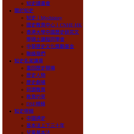
知史讀書會
關於知史
知史丨Mychistory
國史教育中心丨CNHE·HK
香港大學中國歷史研究文
學碩士課程同學會
中華歷史文化獎勵基金
聯絡我們
知史名家講壇
重回歷史現場
歷史人物
歷史劇場
何謂教育
教育灼見
DSE視頻
知史視頻
中國通史
基本法上下三十年
兒童基本法