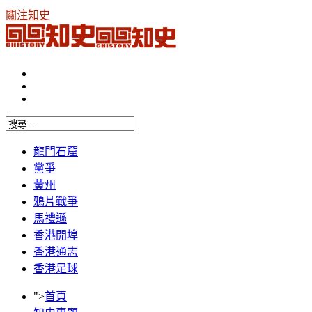
關注知史
龍門石窟
黨爭
黃州
鴉片戰爭
馬禮遜
香港開埠
香港通志
香港足球
">
首頁