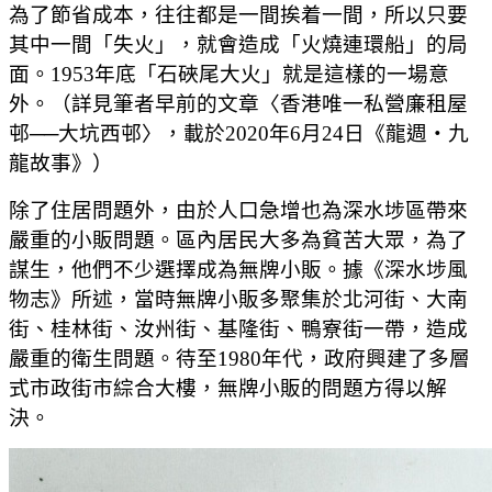
為了節省成本，往往都是一間挨着一間，所以只要
其中一間「失火」，就會造成「火燒連環船」的局
面。1953年底「石硤尾大火」就是這樣的一場意
外。（詳見筆者早前的文章〈香港唯一私營廉租屋
邨──大坑西邨〉，載於2020年6月24日《龍週‧九
龍故事》）
除了住居問題外，由於人口急增也為深水埗區帶來
嚴重的小販問題。區內居民大多為貧苦大眾，為了
謀生，他們不少選擇成為無牌小販。據《深水埗風
物志》所述，當時無牌小販多聚集於北河街、大南
街、桂林街、汝州街、基隆街、鴨寮街一帶，造成
嚴重的衛生問題。待至1980年代，政府興建了多層
式市政街市綜合大樓，無牌小販的問題方得以解
決。