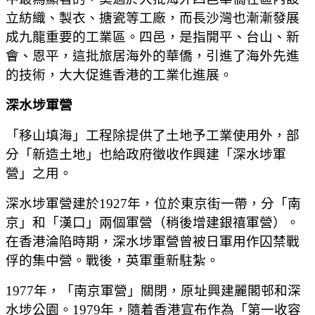
立紡織、製衣、搪瓷等工廠，而長沙灣也漸漸發展
成九龍重要的工業區。四邑，是指開平、台山、新
會、恩平，這批旅居海外的華僑，引進了海外先進
的技術，大大促進香港的工業化進展。
深水埗軍營
「移山填海」工程除提供了土地予工業使用外，部
分「新造土地」也給政府徵收作興建「深水埗軍
營」之用。
深水埗軍營建於1927年，位於東京街一帶，分「南
京」和「漢口」兩個軍營（稍後增建銀禧軍營）。
在香港淪陷時期，深水埗軍營曾被日軍用作囚禁戰
俘的集中營。戰後，英軍重新駐紮。
1977年，「南京軍營」關閉，原址興建麗閣邨和深
水埗公園。1979年，隨着香港宣布作為「第一收容