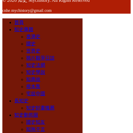
© 2026 知史 Mychistory. All Rights Reserved
cnhe.mychistory@gmail.com
首頁
知史專題
香港史
國史
世界史
鴉片戰爭日誌
知史法網
知史學說
知典故
根本集
宅兹中國
長知史
知史好書推薦
知史動態圈
國史知友
知無不言