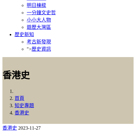
明日棟樑
一分鐘文史哲
小小大人物
遊歷大灣區
歷史新知
考古新發現
">
歷史資訊
香港史
首頁
知史專題
香港史
香港史
2023-11-27