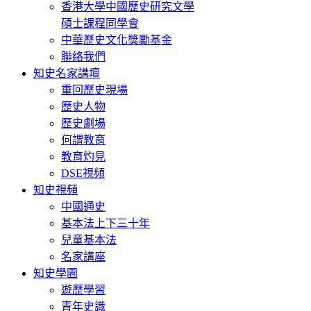
香港大學中國歷史研究文學
碩士課程同學會
中華歷史文化獎勵基金
聯絡我們
知史名家講壇
重回歷史現場
歷史人物
歷史劇場
何謂教育
教育灼見
DSE視頻
知史視頻
中國通史
基本法上下三十年
兒童基本法
名家講座
知史學園
遊歷學習
青年史識