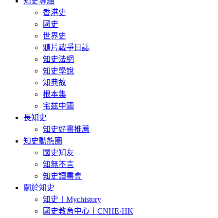
知史專題
香港史
國史
世界史
鴉片戰爭日誌
知史法網
知史學說
知典故
根本集
宅兹中國
長知史
知史好書推薦
知史動態圈
國史知友
知無不言
知史讀書會
關於知史
知史丨Mychistory
國史教育中心丨CNHE·HK