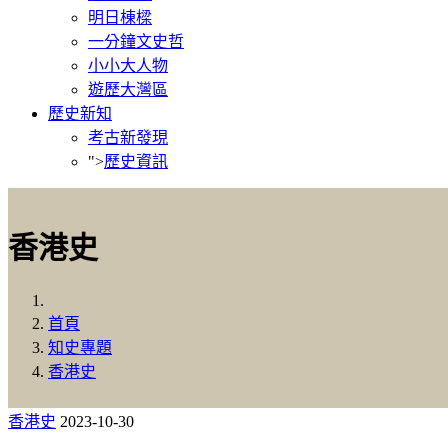
明日棟樑
一分鐘文史哲
小小大人物
遊歷大灣區
歷史新知
考古新發現
">
歷史資訊
香港史
首頁
知史專題
香港史
香港史
2023-10-30