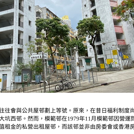
往往會與公共屋邨劃上等號。原來，在昔日福利制度
坑西邨。然而，模範邨在1979年11月模範邨因營
值租金的私營出租屋邨，而該邨並非由房委會或香港