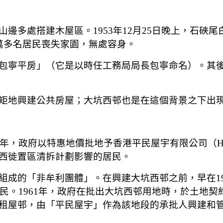
邊多處搭建木屋區。1953年12月25日晚上，石硤
萬多名居民喪失家園，無處容身。
包寧平房」（它是以時任工務局局長包寧命名）。其後
矩地興建公共房屋；大坑西邨也是在這個背景之下出
地價批地予香港平民屋宇有限公司（Hong Kong Settler
西徙置區清拆計劃影響的居民。
組成的「非牟利團體」。在興建大坑西邨之前，早在19
民。1961年，政府在批出大坑西邨用地時，於土地契約
租屋邨，由「平民屋宇」作為該地段的承批人興建和