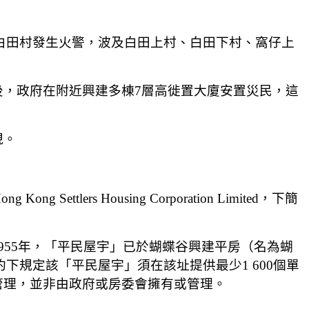
尾白田村發生火警，波及白田上村、白田下村、窩仔上
，政府在附近興建多棟7層高徙置大廈安置災民，這
現。
s Housing Corporation Limited，下簡
55年，「平民屋宇」已於蝴蝶谷興建平房（名為蝴
下規定該「平民屋宇」須在該址提供最少1 600個單
管理，並非由政府或房委會擁有或管理。