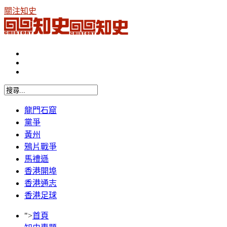
關注知史
龍門石窟
黨爭
黃州
鴉片戰爭
馬禮遜
香港開埠
香港通志
香港足球
">
首頁