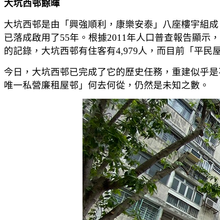
大坑西邨餘暉
大坑西邨是由「興強順利，康樂安泰」八座樓宇組成。
已落成啟用了55年。根據2011年人口普查報告顯示
的記錄，大坑西邨有住客有4,979人，而目前「平
今日，大坑西邨已完成了它的歷史任務，重建似乎是
唯一私營廉租屋邨」何去何從，仍然是未知之數。