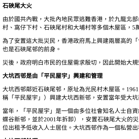
石硤尾大火
由於國共內戰，大批內地民眾逃難香港，於九龍北部山
村、窩仔下村、石硤尾村和大埔村等多個木屋區，5
為了安置這大批災民，香港政府馬上興建兩層高的「
也是石硤尾邨的前身。
災後，政府明白市民的住屋需求殷切，因此開始大規
大坑西邨是由「平民屋宇」興建和管理
大坑西邨鄰近石硤尾邨，原址為光民村木屋區。1961年，政府以特惠
稱「平民屋宇」）興建大坑西新邨，安置當年受大坑
當年，「平民屋宇」是一個由多位社會知名人士自資
蝶谷新邨，並於2001年拆卸），安置石硤尾大火的災
位出租予低收入人士居住。大坑西邨作為一個私營出