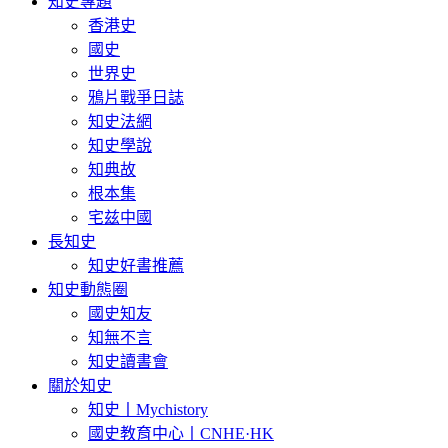
知史專題
香港史
國史
世界史
鴉片戰爭日誌
知史法網
知史學說
知典故
根本集
宅兹中國
長知史
知史好書推薦
知史動態圈
國史知友
知無不言
知史讀書會
關於知史
知史丨Mychistory
國史教育中心丨CNHE·HK