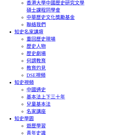
香港大學中國歷史研究文學
碩士課程同學會
中華歷史文化獎勵基金
聯絡我們
知史名家講壇
重回歷史現場
歷史人物
歷史劇場
何謂教育
教育灼見
DSE視頻
知史視頻
中國通史
基本法上下三十年
兒童基本法
名家講座
知史學園
遊歷學習
青年史識