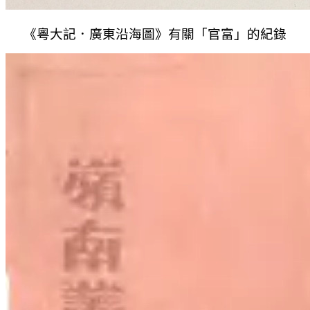
《粵大記．廣東沿海圖》
有關「
官富
」的紀錄