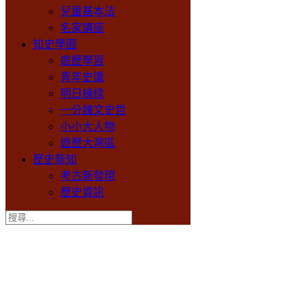
兒童基本法
名家講座
知史學園
遊歷學習
青年史識
明日棟樑
一分鐘文史哲
小小大人物
遊歷大灣區
歷史新知
考古新發現
歷史資訊