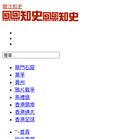
關注知史
龍門石窟
黨爭
黃州
鴉片戰爭
馬禮遜
香港開埠
香港通志
香港足球
">
首頁