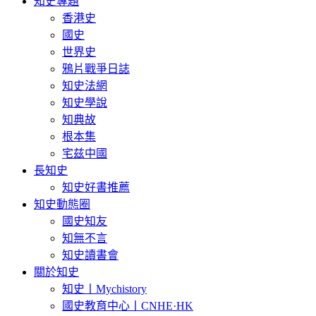
知史專題
香港史
國史
世界史
鴉片戰爭日誌
知史法網
知史學說
知典故
根本集
宅兹中國
長知史
知史好書推薦
知史動態圈
國史知友
知無不言
知史讀書會
關於知史
知史丨Mychistory
國史教育中心丨CNHE·HK