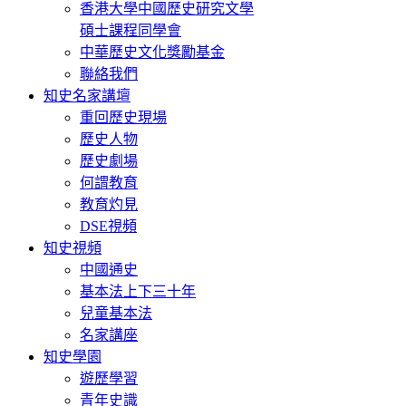
香港大學中國歷史研究文學
碩士課程同學會
中華歷史文化獎勵基金
聯絡我們
知史名家講壇
重回歷史現場
歷史人物
歷史劇場
何謂教育
教育灼見
DSE視頻
知史視頻
中國通史
基本法上下三十年
兒童基本法
名家講座
知史學園
遊歷學習
青年史識