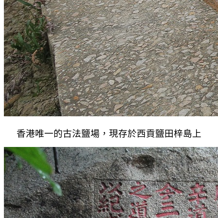
香港唯一的古法鹽場，現存於西貢鹽田梓島上