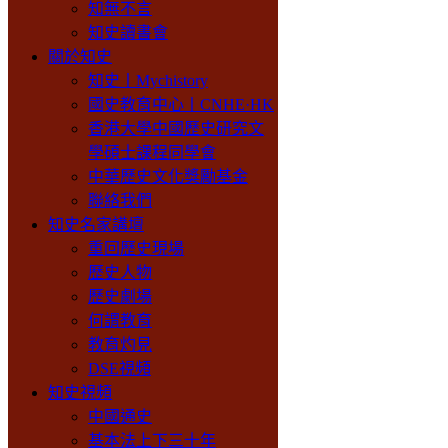
知無不言
知史讀書會
關於知史
知史丨Mychistory
國史教育中心丨CNHE·HK
香港大學中國歷史研究文
學碩士課程同學會
中華歷史文化獎勵基金
聯絡我們
知史名家講壇
重回歷史現場
歷史人物
歷史劇場
何謂教育
教育灼見
DSE視頻
知史視頻
中國通史
基本法上下三十年