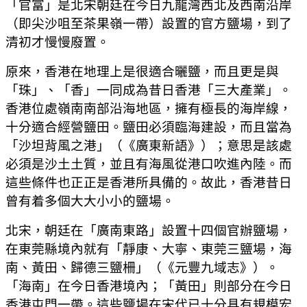
「官富」是北宋朝廷在今日九龍灣西北及西南沿岸
（即尖沙咀至茶果嶺一帶）設置的官方鹽場，到了
清初才慢慢廢置。
原來，香港在地理上是很適合曬鹽，而且更是與
「珠」、「香」一同成為昔日香港「三大產業」。
香港位處嶺南南部沿海地區，擁有極長的海岸線，
十分適合經營鹽田。鹽田必須臨海建設，而且當為
「沙坦背風之港」（《廣東新語》）；意思是該處
必須是沙土土質，並且有海風從港口吹進內陸。而
這些條件也正正是香港所具備的。故此，香港昔日
曾有着多個大大小小的鹽場。
北宋，朝廷在「廣南東路」設置十四個官辦鹽場，
在東莞縣境內就有「靜康、大寧、東莞三鹽場，海
南、黃田、歸德三鹽柵」（《元豐九域志》）。
「海南」在今日香港境內；「黃田」則部分在今日
香港屯門一帶。這些鹽場在宋代已十分具有規模宏