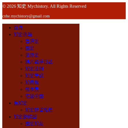
© 2026 知史 Mychistory. All Rights Reserved
cnhe.mychistory@gmail.com
首頁
知史專題
香港史
國史
世界史
鴉片戰爭日誌
知史法網
知史學說
知典故
根本集
宅兹中國
長知史
知史好書推薦
知史動態圈
國史知友