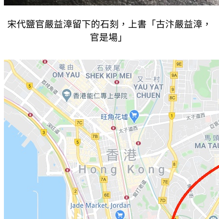
宋代鹽官嚴益漳留下的石刻，上書「古汴嚴益漳，
官是場」