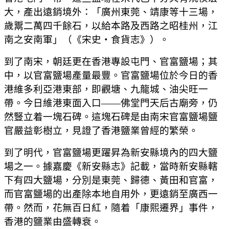
大，產出遠銷境外：「廣州東莞、靖康等十三場，
歲鬻二萬四千餘石，以給本路及西路之昭桂州，江
南之安南軍」（《宋史・食貨志》）。
到了南宋，朝廷更在香港專設屯門、官富鹽場；其
中，以官富鹽場產量最豐。官富鹽場位於今日的香
港維多利亞港東部，即觀塘、九龍城、油尖旺一
帶。今日維港東面入口——佛堂門天后古廟旁，仍
然豎立着一塊石碑。這塊石碑是由南宋官富鹽場鹽
官嚴益彰樹立，見證了香港鹽業曾經的繁榮。
到了明代，官富鹽場更躍昇為新安縣境內的四大鹽
場之一。據嘉慶《新安縣志》記載，當時新安縣轄
下有四大鹽場，分別是東莞、歸德、黃田和官富，
而官富鹽場的出產除本地自用外，更遠銷至廣西一
帶。然而，花無百日紅，隨着「康熙遷界」事件，
香港的鹽業由盛轉衰。