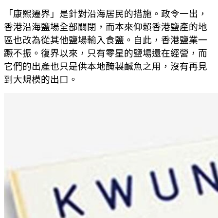
「康熙遷界」是針對沿海居民的措施。政令一出，
香港沿海鹽場全部關閉，而本來仰賴香港鹽產的地
區也改為從其他鹽場輸入食鹽。自此，香港鹽業一
蹶不振。復界以來，只有零星的鹽場還在經營，而
它們的出產也只是供本地醃製鹹魚之用，沒有再見
到大規模的出口。