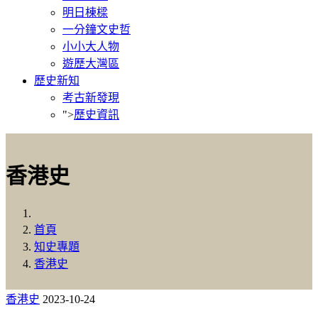
明日棟樑
一分鐘文史哲
小小大人物
遊歷大灣區
歷史新知
考古新發現
">
歷史資訊
香港史
首頁
知史專題
香港史
香港史
2023-10-24