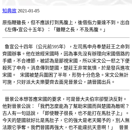
知典故
2021-01-05
原指鞭雖長，但不應該打到馬腹上，後借指力量達不到。出自
《左傳•宣公十五年》：「雖鞭之長，不及馬腹。」
魯宣公十四年（公元前595年），左司馬申舟奉楚莊王之命到
齊國辦事。他在途經宋國時，因為事先沒有辦理向宋國借路的
手續，不合禮節，被認為是鄙視宋國，所以宋文公一怒之下便
殺死了申舟。消息傳到楚國，楚莊王非常氣憤，於是發兵進攻
宋國。 宋國被楚兵圍困了半年，形勢十分危急。宋文公無計
可施，只好派大夫樂嬰齊去面見晉景公，請晉國出兵。
晉景公本想答應宋國的要求，可是晉大夫伯宗卻堅決反對。
他對晉景公說：「我們怎麼能為了幫助宋國而與楚國為敵呢？
古人有一句話說，「即使鞭子很長，也不能打在馬肚子上」。
今天的楚國就好比是馬肚子，它的強大是老天賜予的，別人無
法跟它爭奪。我們晉國再強大，也不能違抗天意啊！」 晉景