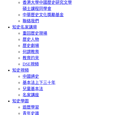
香港大學中國歷史研究文學
碩士課程同學會
中華歷史文化獎勵基金
聯絡我們
知史名家講壇
重回歷史現場
歷史人物
歷史劇場
何謂教育
教育灼見
DSE視頻
知史視頻
中國通史
基本法上下三十年
兒童基本法
名家講座
知史學園
遊歷學習
青年史識