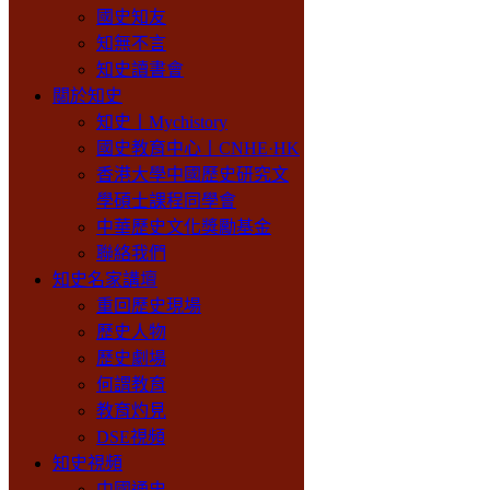
國史知友
知無不言
知史讀書會
關於知史
知史丨Mychistory
國史教育中心丨CNHE·HK
香港大學中國歷史研究文
學碩士課程同學會
中華歷史文化獎勵基金
聯絡我們
知史名家講壇
重回歷史現場
歷史人物
歷史劇場
何謂教育
教育灼見
DSE視頻
知史視頻
中國通史