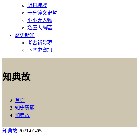
明日棟樑
一分鐘文史哲
小小大人物
遊歷大灣區
歷史新知
考古新發現
">
歷史資訊
知典故
首頁
知史專題
知典故
知典故
2021-01-05