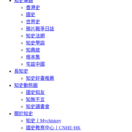
知史專題
香港史
國史
世界史
鴉片戰爭日誌
知史法網
知史學說
知典故
根本集
宅兹中國
長知史
知史好書推薦
知史動態圈
國史知友
知無不言
知史讀書會
關於知史
知史丨Mychistory
國史教育中心丨CNHE·HK