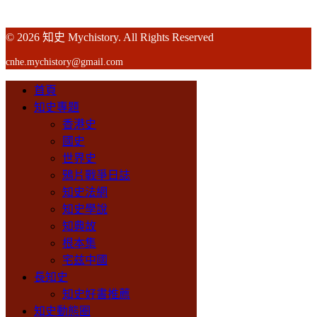
© 2026 知史 Mychistory. All Rights Reserved
cnhe.mychistory@gmail.com
首頁
知史專題
香港史
國史
世界史
鴉片戰爭日誌
知史法網
知史學說
知典故
根本集
宅兹中國
長知史
知史好書推薦
知史動態圈