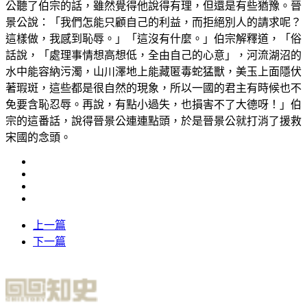
公聽了伯宗的話，雖然覺得他說得有理，但還是有些猶豫。晉
景公說：「我們怎能只顧自己的利益，而拒絕別人的請求呢？
這樣做，我感到恥辱。」「這沒有什麼。」伯宗解釋道，「俗
話說，「處理事情想高想低，全由自己的心意」，河流湖沼的
水中能容納污濁，山川澤地上能藏匿毒蛇猛獸，美玉上面隱伏
著瑕斑，這些都是很自然的現象，所以一國的君主有時候也不
免要含恥忍辱。再說，有點小過失，也損害不了大德呀！」伯
宗的這番話，說得晉景公連連點頭，於是晉景公就打消了援救
宋國的念頭。
上一篇
下一篇