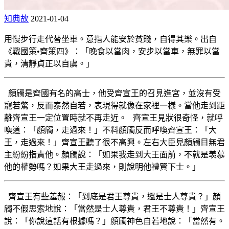
知典故
2021-01-04
用慢步行走代替坐車。意指人能安於貧賤，自得其樂。出自
《戰國策•齊策四》：「晚食以當肉，安步以當車，無罪以當
貴，清靜貞正以自虞。」
顏斶是齊國有名的高士，他受齊宣王的召見進宮，並沒有受
寵若驚，反而泰然自若，表現得就像在家裡一樣。當他走到距
離齊宣王一定位置時就不再走近。 齊宣王見狀很奇怪，就呼
喚道：「顏斶，走過來！」不料顏斶反而呼喚齊宣王：「大
王，走過來！」齊宣王聽了很不高興。左右大臣見顏斶目無君
主紛紛指責他。顏斶說：「如果我走到大王面前，不就是羡慕
他的權勢嗎？如果大王走過來，則說明他禮賢下士。」
齊宣王有些羞赧：「到底是君王尊貴，還是士人尊貴？」顏
斶不假思索地說：「當然是士人尊貴，君王不尊貴！」齊宣王
說：「你說這話有根據嗎？」顏斶神色自若地說：「當然有。