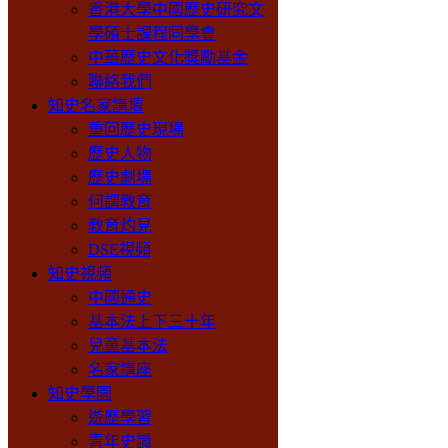
香港大學中國歷史研究文
學碩士課程同學會
中華歷史文化獎勵基金
聯絡我們
知史名家講壇
重回歷史現場
歷史人物
歷史劇場
何謂教育
教育灼見
DSE視頻
知史視頻
中國通史
基本法上下三十年
兒童基本法
名家講座
知史學園
遊歷學習
青年史識