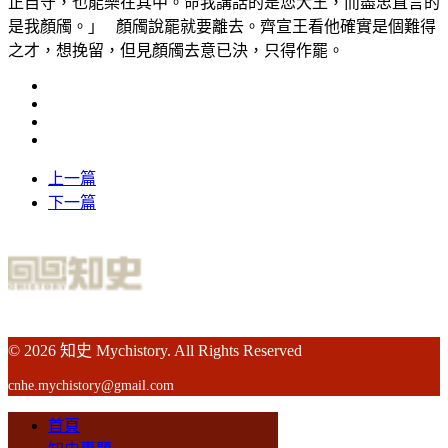
正自守，也能樂在其中。命我講話的是您大王，而盡忠直言的
是我顏斶。」 顏斶說罷就要離去。齊宣王看他確實是個難得
之才，想挽留，但見顏斶去意已決，只得作罷。
上一篇
下一篇
© 2026 知史 Mychistory. All Rights Reserved
cnhe.mychistory@gmail.com
首頁