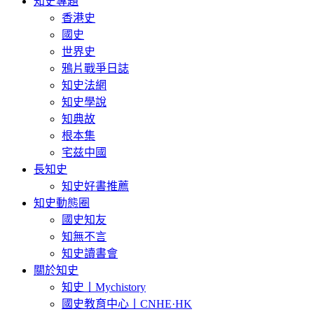
知史專題
香港史
國史
世界史
鴉片戰爭日誌
知史法網
知史學說
知典故
根本集
宅兹中國
長知史
知史好書推薦
知史動態圈
國史知友
知無不言
知史讀書會
關於知史
知史丨Mychistory
國史教育中心丨CNHE·HK