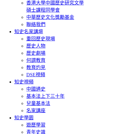
香港大學中國歷史研究文學
碩士課程同學會
中華歷史文化獎勵基金
聯絡我們
知史名家講壇
重回歷史現場
歷史人物
歷史劇場
何謂教育
教育灼見
DSE視頻
知史視頻
中國通史
基本法上下三十年
兒童基本法
名家講座
知史學園
遊歷學習
青年史識