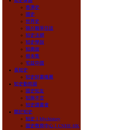
知史專題
香港史
國史
世界史
鴉片戰爭日誌
知史法網
知史學說
知典故
根本集
宅兹中國
長知史
知史好書推薦
知史動態圈
國史知友
知無不言
知史讀書會
關於知史
知史丨Mychistory
國史教育中心丨CNHE·HK