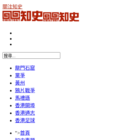
關注知史
龍門石窟
黨爭
黃州
鴉片戰爭
馬禮遜
香港開埠
香港通志
香港足球
">
首頁