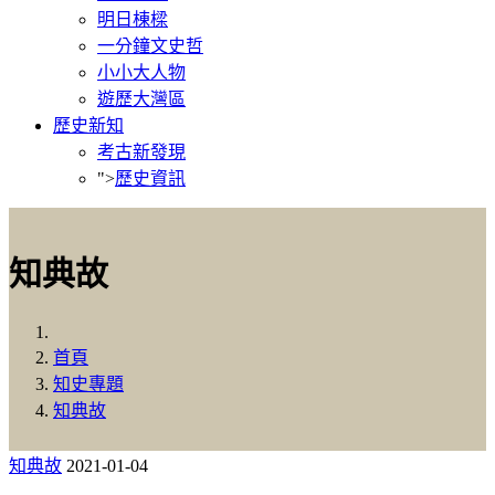
明日棟樑
一分鐘文史哲
小小大人物
遊歷大灣區
歷史新知
考古新發現
">
歷史資訊
知典故
首頁
知史專題
知典故
知典故
2021-01-04