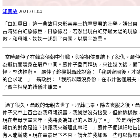
知典故
2021-01-04
「白虹貫日」這一典故用來形容義士抗擊暴君的壯舉，語出自
古時認白虹象徵臣，日象徵君，若然出現白虹穿過太陽的現象
敵，和母親、姊姊一起到了齊國，以屠宰為業。
當時嚴仲子在韓哀侯朝中任職，與宰相俠累結下了怨仇。嚴仲
為避仇而隱身在屠戶中間。嚴仲子登門拜訪，來往幾次後，備
怪，堅決推辭。 嚴仲子趁機對聶政說道：「我到齊國後，才
的企求呢！」 聶政說：「我所以隱沒身份，在市井當個屠夫
了賓主相見的禮儀才離去。
過了很久，聶政的母親去世了。埋葬已畢，除去喪服之後，聶
仲子又奉上百金為我母親祝壽，我縱然沒有接受，但他這樣做
現在老母享盡天年，我將要為知己的人效力了。」 於是西行
報仇的對象是誰？請讓我來辦理此事吧！」嚴仲子便詳細地告
有人能辦成。現在幸蒙足下不棄，請允許我加派一些可以做您