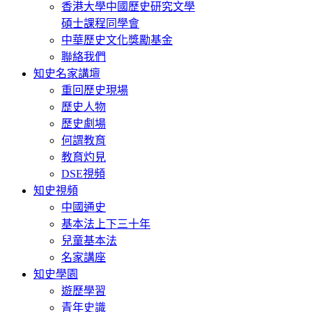
香港大學中國歷史研究文學
碩士課程同學會
中華歷史文化獎勵基金
聯絡我們
知史名家講壇
重回歷史現場
歷史人物
歷史劇場
何謂教育
教育灼見
DSE視頻
知史視頻
中國通史
基本法上下三十年
兒童基本法
名家講座
知史學園
遊歷學習
青年史識