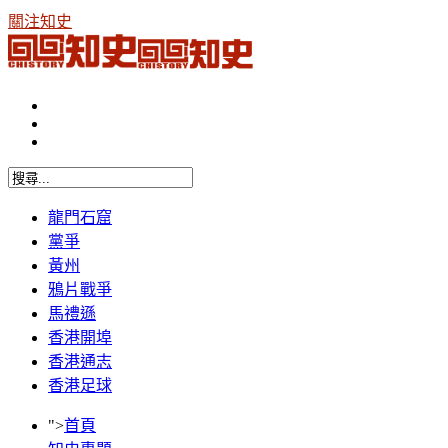
關注知史
龍門石窟
黨爭
黃州
鴉片戰爭
馬禮遜
香港開埠
香港通志
香港足球
">
首頁