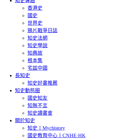
知史專題
香港史
國史
世界史
鴉片戰爭日誌
知史法網
知史學說
知典故
根本集
宅兹中國
長知史
知史好書推薦
知史動態圈
國史知友
知無不言
知史讀書會
關於知史
知史丨Mychistory
國史教育中心丨CNHE·HK