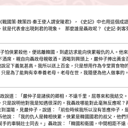
《戰國策·魏策四·秦王使人謂安陵君》，《史記》中也用這個成
，就是代表會出現刺君的現象。 那麼誰是聶政呢？《史記·刺客
子怕俠累殺他，便逃離韓國，到處訪求能向俠累報仇的人。他來
下酒席，親自向聶政母親敬酒。酒喝到興頭上，嚴仲子捧出黃金
聽說足下義氣甚高。我所以送上百金，只是想用作為令堂買食物
，只是為了能夠有幸奉養老母。老母在世，我隨便為他人做事的
政說道：「嚴仲子是諸侯的卿相，不遠千里，屈尊來和我結交。
，只是說明他對我是知遇很深的。我聶政哪能對此毫無反應呢？
來到湽陽，見嚴仲子，說道：「前些時候我所以沒有答應仲子，
訴他說：「我的仇人是韓相俠累，俠累是韓國國君的叔父，他們
幫手的車騎壯士同去。」聶政說：「韓國和衛國，中間相距不遠