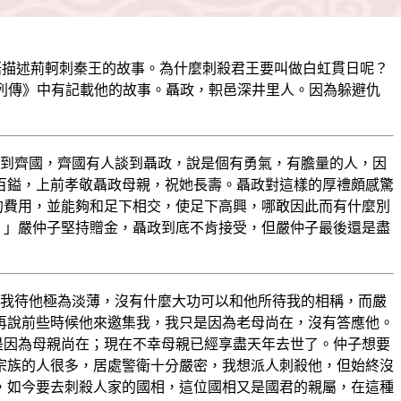
語描述荊軻刺秦王的故事。為什麼刺殺君王要叫做白虹貫日呢？
列傳》中有記載他的故事。聶政，軹邑深井里人。因為躲避仇
到齊國，齊國有人談到聶政，說是個有勇氣，有膽量的人，因
百鎰，上前孝敬聶政母親，祝她長壽。聶政對這樣的厚禮頗感驚
的費用，並能夠和足下相交，使足下高興，哪敢因此而有什麼別
。」嚴仲子堅持贈金，聶政到底不肯接受，但嚴仲子最後還是盡
我待他極為淡薄，沒有什麼大功可以和他所待我的相稱，而嚴
再說前些時候他來邀集我，我只是因為老母尚在，沒有答應他。
是因為母親尚在；現在不幸母親已經享盡天年去世了。仲子想要
宗族的人很多，居處警衛十分嚴密，我想派人刺殺他，但始終沒
，如今要去刺殺人家的國相，這位國相又是國君的親屬，在這種