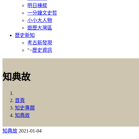
明日棟樑
一分鐘文史哲
小小大人物
遊歷大灣區
歷史新知
考古新發現
">
歷史資訊
知典故
首頁
知史專題
知典故
知典故
2021-01-04