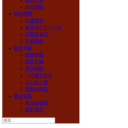
教育灼見
DSE視頻
知史視頻
中國通史
基本法上下三十年
兒童基本法
名家講座
知史學園
遊歷學習
青年史識
明日棟樑
一分鐘文史哲
小小大人物
遊歷大灣區
歷史新知
考古新發現
歷史資訊