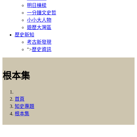
明日棟樑
一分鐘文史哲
小小大人物
遊歷大灣區
歷史新知
考古新發現
">
歷史資訊
根本集
首頁
知史專題
根本集