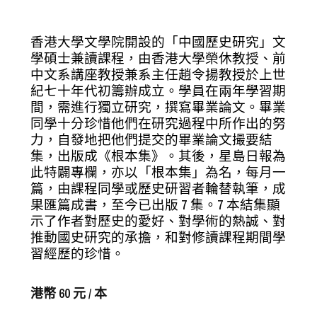
香港大學文學院開設的「中國歷史研究」文
學碩士兼讀課程，由香港大學榮休教授、前
中文系講座教授兼系主任趙令揚教授於上世
紀七十年代初籌辦成立。學員在兩年學習期
間，需進行獨立研究，撰寫畢業論文。畢業
同學十分珍惜他們在研究過程中所作出的努
力，自發地把他們提交的畢業論文撮要結
集，出版成《根本集》。其後，星島日報為
此特闢專欄，亦以「根本集」為名，每月一
篇，由課程同學或歷史研習者輪替執筆，成
果匯篇成書，至今已出版 7 集。7 本結集顯
示了作者對歷史的愛好、對學術的熱誠、對
推動國史研究的承擔，和對修讀課程期間學
習經歷的珍惜。
港幣 60 元 / 本