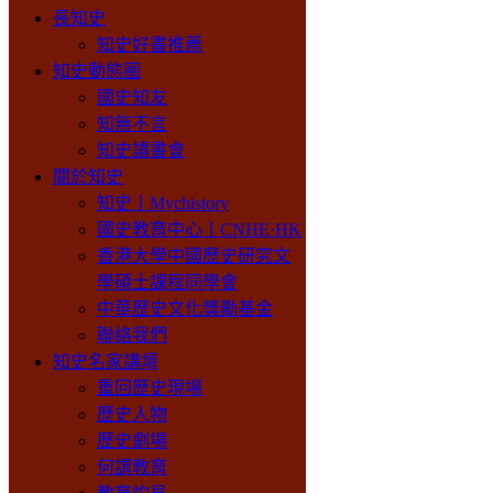
長知史
知史好書推薦
知史動態圈
國史知友
知無不言
知史讀書會
關於知史
知史丨Mychistory
國史教育中心丨CNHE·HK
香港大學中國歷史研究文
學碩士課程同學會
中華歷史文化獎勵基金
聯絡我們
知史名家講壇
重回歷史現場
歷史人物
歷史劇場
何謂教育