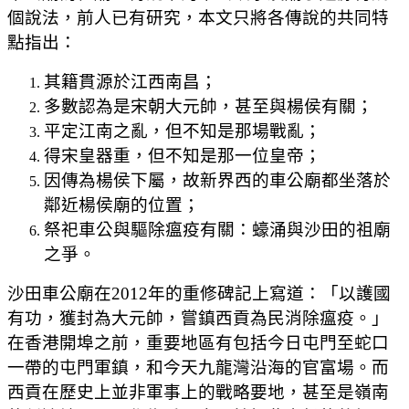
個說法，前人已有研究，本文只將各傳說的共同特
點指出：
其籍貫源於江西南昌；
多數認為是宋朝大元帥，甚至與楊侯有關；
平定江南之亂，但不知是那場戰亂；
得宋皇器重，但不知是那一位皇帝；
因傳為楊侯下屬，故新界西的車公廟都坐落於
鄰近楊侯廟的位置；
祭祀車公與驅除瘟疫有關：蠔涌與沙田的祖廟
之爭。
沙田車公廟在2012年的重修碑記上寫道：「以護國
有功，獲封為大元帥，嘗鎮西貢為民消除瘟疫。」
在香港開埠之前，重要地區有包括今日屯門至蛇口
一帶的屯門軍鎮，和今天九龍灣沿海的官富場。而
西貢在歷史上並非軍事上的戰略要地，甚至是嶺南