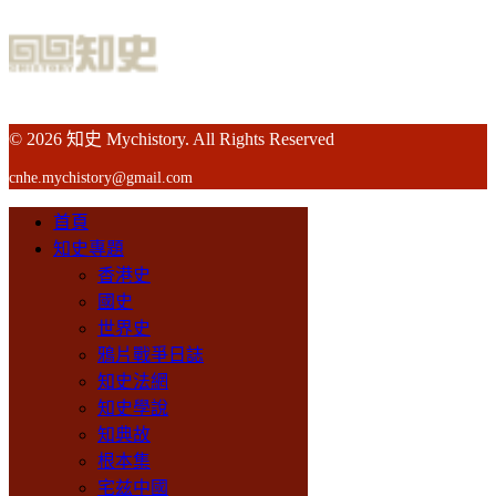
© 2026 知史 Mychistory. All Rights Reserved
cnhe.mychistory@gmail.com
首頁
知史專題
香港史
國史
世界史
鴉片戰爭日誌
知史法網
知史學說
知典故
根本集
宅兹中國