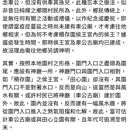
念車公，但沒有供奉其孫兒，此種忘本之做法，似
非昔日純樸之鄉間村民所為。此外，鄉民傳統上，
並無任何有關之活動或禮儀，以作紀念或慶祝。即
使謂當疫症蔓延之時尚未建有車公廟，才考慮往他
鄉相求，但為何不考慮積存圍侯王宮內的侯王？據
瘟疫發生時間，那時侯王宮及車公古廟均已建成，
故沒理由需往他鄉另請神明。
其實，按照本地圍村之形格，圍門入口之盡頭為圍
尾，應設有神廳一所，神廳門口與圍門入口相對，
如「積存圍」之侯王宮。「田心圍」卻沒有，其圍
門入口不是對著水口，反而是向山，這當然是與風
水有關。或許村民已將神廳（車公古廟）建於圍
外，故此，圍內並沒有，反而建有一幅風水牆，將
從圍門入口進入之煞氣阻擋和化解。故此，當可估
計車公古廟或與田心立圍有關，且年代可追溯至明
末。