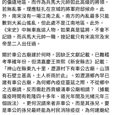
的偏遠地區，而作為兵馬大元帥如此高級的將領，
若無亂事，理應駐扎在京城的將軍府邸候命。此
外，南宋沒有一場江南之亂，南方的內亂最多只能
數到大奚山傜亂，但此處不是江南地區。此外，
《宋史》中無車胤這人物，如果真是猛將，不會不
記錄。而兵馬大元帥一職，按記載只有宋高宗及宋
帝昰二人出任過。
關於車公古廟建於何時，因缺乏文獻記載，已難稽
考準確年份，但清嘉慶王崇熙《新安縣志》記載：
「神山在縣東九十里，瀝源村下有車公古廟，山頂
有石壁立甚高，土人祈雨於此」。如瀝源鄉內早已
建有車公古廟，為何鄉內疫症蔓延之際，不從鄉中
之古廟請，反而需赴西貢蠔涌車公廟相請？（據載
瘟疫時間有乾隆四十多年、道光年間及光緒元年三
個說法）。更何況請來者非車公，而是其孫兒。要
是車公的孫兒最終能為村民消除疫症，為何建廟紀