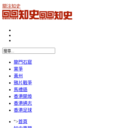
關注知史
龍門石窟
黨爭
黃州
鴉片戰爭
馬禮遜
香港開埠
香港通志
香港足球
">
首頁