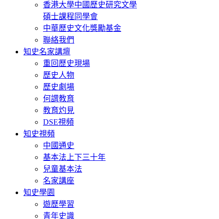
香港大學中國歷史研究文學
碩士課程同學會
中華歷史文化獎勵基金
聯絡我們
知史名家講壇
重回歷史現場
歷史人物
歷史劇場
何謂教育
教育灼見
DSE視頻
知史視頻
中國通史
基本法上下三十年
兒童基本法
名家講座
知史學園
遊歷學習
青年史識