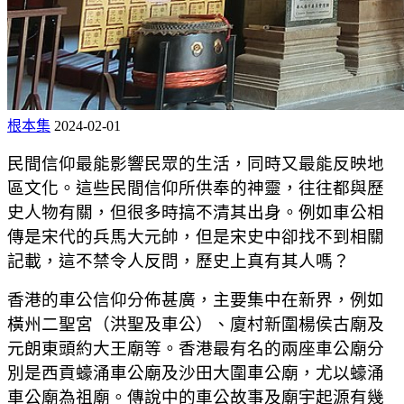
根本集
2024-02-01
民間信仰最能影響民眾的生活，同時又最能反映地
區文化。這些民間信仰所供奉的神靈，往往都與歷
史人物有關，但很多時搞不清其出身。例如車公相
傳是宋代的兵馬大元帥，但是宋史中卻找不到相關
記載，這不禁令人反問，歷史上真有其人嗎？
香港的車公信仰分佈甚廣，主要集中在新界，例如
橫州二聖宮（洪聖及車公）、廈村新圍楊侯古廟及
元朗東頭約大王廟等。香港最有名的兩座車公廟分
別是西貢蠔涌車公廟及沙田大圍車公廟，尤以蠔涌
車公廟為祖廟。傳說中的車公故事及廟宇起源有幾