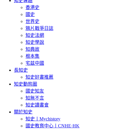
知史專題
香港史
國史
世界史
鴉片戰爭日誌
知史法網
知史學說
知典故
根本集
宅兹中國
長知史
知史好書推薦
知史動態圈
國史知友
知無不言
知史讀書會
關於知史
知史丨Mychistory
國史教育中心丨CNHE·HK