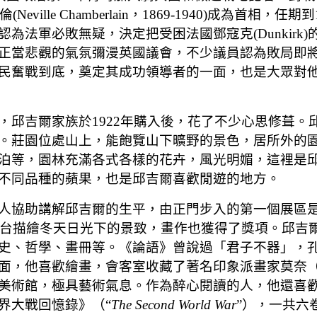
ville Chamberlain，1869-1940)成為首
為法軍必敗無疑，決定把受困法國鄧寇克(Dunkirk
正當悲觀的氣氛彌漫英國議會，不少議員認為敗局即
民奮戰到底，奠定其成功領導者的一面，也是大眾對
家族於1922年購入後，花了不少心思修葺。邱吉爾離世後
。莊園位處山上，能飽覽山下曠野的景色，居所外的
泊等，園林充滿各式各樣的花卉，風光明媚，這裡是
不同品種的蘋果，也是邱吉爾喜歡閒遊的地方。
人協助講解邱吉爾的生平，由正門步入的第一個展區
在平台描繪冬天日光下的景致，畫作也獲得了獎項。邱吉
史、哲學、畫冊等。《論語》曾說過「君子不器」，
他喜歡繪畫，會客室收藏了著名印象派畫家莫奈（Cla
美術館，極具藝術氣息。作為醉心閱讀的人，他還喜
界大戰回憶錄》（“
The Second World War
”），一共六