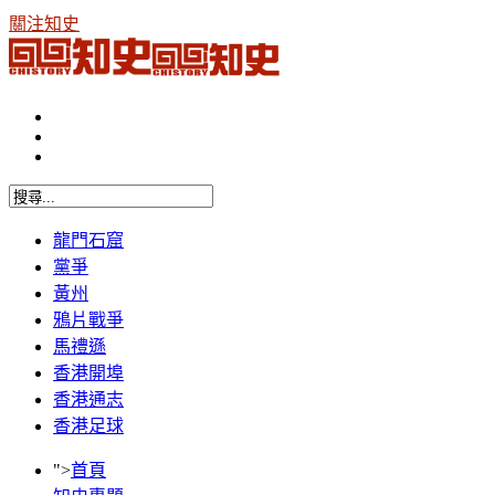
關注知史
龍門石窟
黨爭
黃州
鴉片戰爭
馬禮遜
香港開埠
香港通志
香港足球
">
首頁