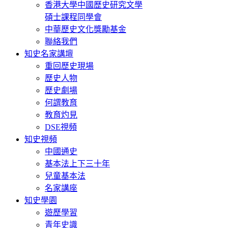
香港大學中國歷史研究文學
碩士課程同學會
中華歷史文化獎勵基金
聯絡我們
知史名家講壇
重回歷史現場
歷史人物
歷史劇場
何謂教育
教育灼見
DSE視頻
知史視頻
中國通史
基本法上下三十年
兒童基本法
名家講座
知史學園
遊歷學習
青年史識