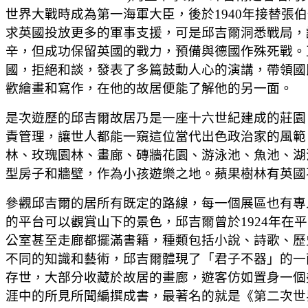
世界大戰時成為第一海軍大臣，後於1940年接替張伯倫(Ne
求英國投放更多的軍事支援，可是邱吉爾洞悉戰局，認
辛，但成功保留英國的戰力，預備與德國作殊死戰。
國，拒絕和談，發表了多篇鼓動人心的演講，帶領國
歡繪畫和寫作，在他的故居便能了解他的另一面。
是次遊歷的邱吉爾故居乃是一座十六世紀建成的莊園，邱吉爾
責管理，讓世人都能一窺這位當代出色政治家的風範
林、玫瑰園林、畫廊、磚牆花園、游泳池、魚池、湖
型房子和牆壁，作為小孩遊樂之地。蘋果樹林有英國
參觀邱吉爾的居所有既定的路線，每一個展區也有專
的平台可以觀賞山下的景色，邱吉爾曾於1924年
公室甚至走廊都擺滿書籍，種類包括小說、詩歌、歷
不同的知識和藝術，邱吉爾體現了「君子不器」的一面，
存世，大部分收藏於故居的畫廊，遊客仿如置身一個
涯中的所見所聞編撰成書，最著名的就是《第二次世