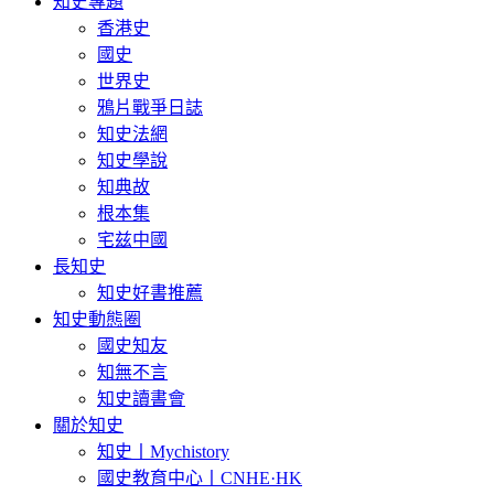
知史專題
香港史
國史
世界史
鴉片戰爭日誌
知史法網
知史學說
知典故
根本集
宅兹中國
長知史
知史好書推薦
知史動態圈
國史知友
知無不言
知史讀書會
關於知史
知史丨Mychistory
國史教育中心丨CNHE·HK