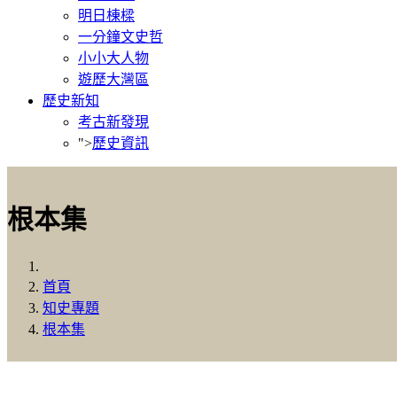
明日棟樑
一分鐘文史哲
小小大人物
遊歷大灣區
歷史新知
考古新發現
">
歷史資訊
根本集
首頁
知史專題
根本集