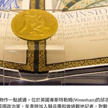
。位於英國韋斯特勒姆(Westerham)的邱吉爾故居(C
邱吉爾是著名的英國政治家，年青時加入騎兵團和做過戰地記