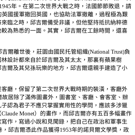
相，任期到1945年。在第二次世界大戰之時，法國節節敗退，請
)的英國援軍撤回英國，也協助法軍撤離，過程極為艱
將來臨之時，邱吉爾備受非議，但他堅持抵抗納粹德
他較為熟悉的一面。其實，邱吉爾在工餘時間，還喜
，莊園由國民托管組織(National Trust)負
園林設計都來自於邱吉爾及其太太，那裏有蘋果樹
邱吉爾及其兒孫玩樂的地方，邱吉爾還親手建造了小
是客廳，保留了第二次世界大戰時期的裝潢，客廳外
爾故居除了滿佈圖畫外，圖書室、客廳、會客室、辦
孔子認為君子不應只掌握實用性的學問，應該多涉獵
ude Monet）的畫作，而邱吉爾亦有五百多幅畫作
歡寫作，寫過小說和見聞錄，把自己在政治和軍事生
卷，邱吉爾憑此作品獲得1953年的諾貝爾文學獎，政