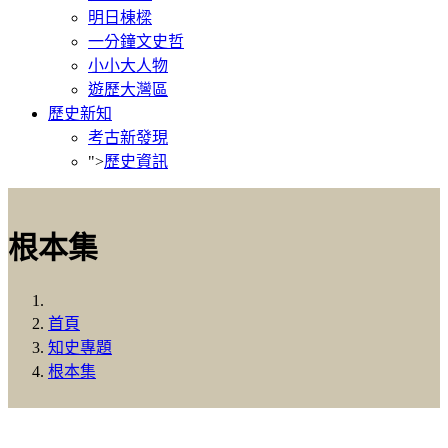
明日棟樑
一分鐘文史哲
小小大人物
遊歷大灣區
歷史新知
考古新發現
">
歷史資訊
根本集
首頁
知史專題
根本集