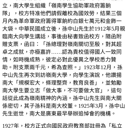
立，南大學生組織「嶺南學生協助軍政府籌餉
隊」，校方特准他們請假離校為國效勞，結果三個
月內為革命軍政府籌得軍餉約白銀七萬元和金飾一
大袋。中華民國成立後，孫中山先生於1912年5月親
臨南大向學生講話，事後由秘書致函校方，隨函附
贈支票，函曰：「孫總理對嶺南關切至殷，對其超
卓之成就，亦極嘉許……認為貴校值得國人一致同
情，如時機成熟，彼定必對此優異之學校悉力贊
助。附支票兩千元，希為查照。」1923年12月，孫
中山先生再次到訪嶺南大學，向學生演說，他讚揚
南大「規模宏大，條理整齊，教育良善」，並勉勵
南大學生要立志「做大事，不可要做大官」，這句
話從此成為嶺南精神的內涵。孫中山先生與南大關
係密切，其子孫科是南大校董。1925年3月，孫中山
先生逝世，南大是廣東最早舉辦追悼會的機構。
1927年，校方正式向國民政府教育部註冊為「私立