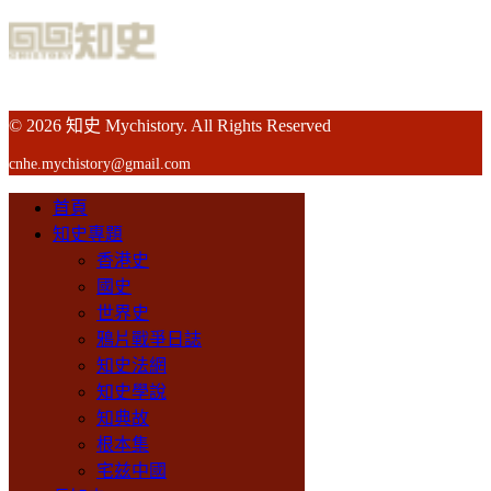
© 2026 知史 Mychistory. All Rights Reserved
cnhe.mychistory@gmail.com
首頁
知史專題
香港史
國史
世界史
鴉片戰爭日誌
知史法網
知史學說
知典故
根本集
宅兹中國