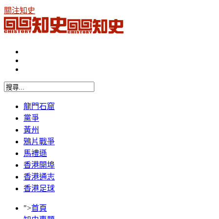
關注知史
龍門石窟
黨爭
黃州
鴉片戰爭
馬禮遜
香港開埠
香港通志
香港足球
">
首頁