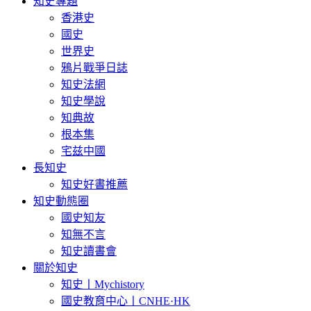
知史專題
香港史
國史
世界史
鴉片戰爭日誌
知史法網
知史學說
知典故
根本集
宅兹中國
長知史
知史好書推薦
知史動態圈
國史知友
知無不言
知史讀書會
關於知史
知史丨Mychistory
國史教育中心丨CNHE·HK