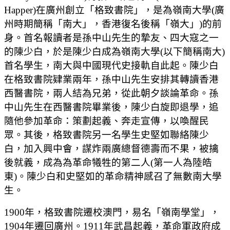
Happer)在廣州創立「格致書院」，是為嶺南大學(廣
州時期簡稱「南大」，香港復名後稱「嶺大」)的前
身。首名報讀者是孫中山先生的摯友、四大寇之一
的陳少白，於是陳少白成為嶺南大學(以下簡稱南大)
首名學生，南大與中國現代史接軌自此起。陳少白
在格致書院肄業兩年，孫中山先生安排其轉讀香港
西醫書院，兩人結為兄弟，從此朝夕談論革命。孫
中山先生在西醫書院畢業後，陳少白旋即退學，追
隨他參加革命：策劃起義、奔走宣傳，以喚醒民
眾。其後，格致書院另一名學生史堅如聯絡陳少
白，加入興中會，謀炸兩廣總督德壽而不果，被擒
後就義，成為為革命犧牲的第二人(第一人為陸皓
東)。陳少白和史堅如的革命精神感召了無數南大學
生。
1900年，格致書院遷校澳門，易名「嶺南學堂」，
1904年遷回廣州。1911年武昌起義，革命軍政府成