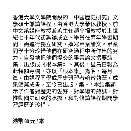
香港大學文學院開設的「中國歷史研究」文
學碩士兼讀課程，由香港大學榮休教授、前
中文系講座教授兼系主任趙令揚教授於上世
紀七十年代初籌辦成立。學員在兩年學習期
間，需進行獨立研究，撰寫畢業論文。畢業
同學十分珍惜他們在研究過程中所作出的努
力，自發地把他們提交的畢業論文撮要結
集，出版成《根本集》。其後，星島日報為
此特闢專欄，亦以「根本集」為名，每月一
篇，由課程同學或歷史研習者輪替執筆，成
果匯篇成書，至今已出版 7 集。7 本結集顯
示了作者對歷史的愛好、對學術的熱誠、對
推動國史研究的承擔，和對修讀課程期間學
習經歷的珍惜。
港幣 60 元 / 本