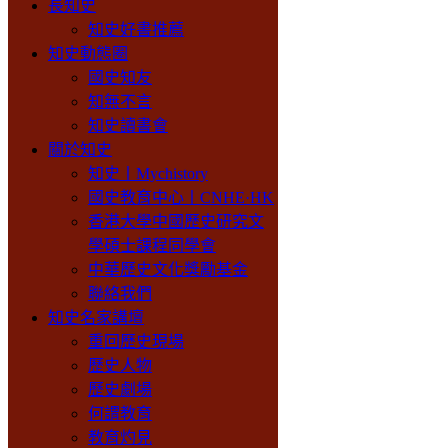
長知史
知史好書推薦
知史動態圈
國史知友
知無不言
知史讀書會
關於知史
知史丨Mychistory
國史教育中心丨CNHE·HK
香港大學中國歷史研究文
學碩士課程同學會
中華歷史文化獎勵基金
聯絡我們
知史名家講壇
重回歷史現場
歷史人物
歷史劇場
何謂教育
教育灼見