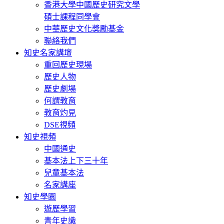
香港大學中國歷史研究文學
碩士課程同學會
中華歷史文化獎勵基金
聯絡我們
知史名家講壇
重回歷史現場
歷史人物
歷史劇場
何謂教育
教育灼見
DSE視頻
知史視頻
中國通史
基本法上下三十年
兒童基本法
名家講座
知史學園
遊歷學習
青年史識