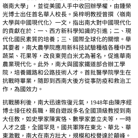
嶺南大學」，並從美國人手中收回辦學權，由鍾榮
光博士出任首名華人校長。吳梓明教授曾撰〈嶺南
大學與中國現代化〉一文，指出南大對中國現代化
的貢獻在於：一、西方新科學知識的引進；二、現
代化國民素質的培養；三、國際全球化的關懷。舉
其要者，南大農學院應用新科技試驗種植各種中西
蔬菜、花果等，改良東莞白米尤為著名，促進華南
農業現代化。此外，南大與國家鐵道部合辦工學
院，培養鐵路和公路技術人才。首批醫學院學生在
抗戰時畢業，隨即到西南大後方從事防疫和救治工
作，為國效力。
抗戰勝利後，南大迅速恢復元氣，1948年由陳序經
博士接任校長職，親自遊說多名全國頂級教授到南
大任教，如史學家陳寅恪、數學家姜立夫等，一時
人才之盛，全國罕見。國共軍隊在東北、華北、華
東激戰，南大在南方壯大，規模和校譽達於顛峰。