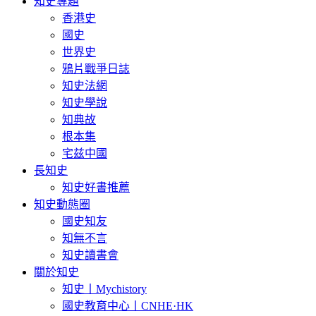
知史專題
香港史
國史
世界史
鴉片戰爭日誌
知史法網
知史學說
知典故
根本集
宅兹中國
長知史
知史好書推薦
知史動態圈
國史知友
知無不言
知史讀書會
關於知史
知史丨Mychistory
國史教育中心丨CNHE·HK