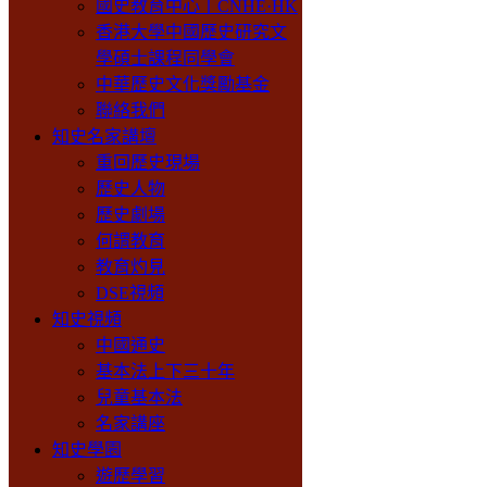
國史教育中心丨CNHE·HK
香港大學中國歷史研究文
學碩士課程同學會
中華歷史文化獎勵基金
聯絡我們
知史名家講壇
重回歷史現場
歷史人物
歷史劇場
何謂教育
教育灼見
DSE視頻
知史視頻
中國通史
基本法上下三十年
兒童基本法
名家講座
知史學園
遊歷學習