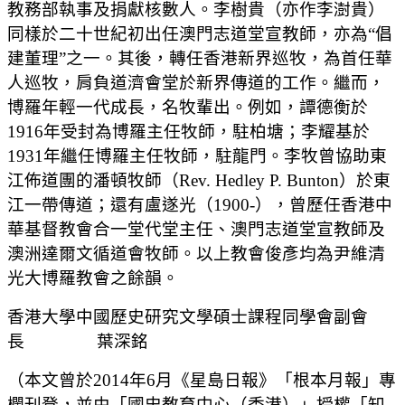
教務部執事及捐獻核數人。李樹貴（亦作李澍貴）
同樣於二十世紀初出任澳門志道堂宣教師，亦為“倡
建董理”之一。其後，轉任香港新界巡牧，為首任華
人巡牧，肩負道濟會堂於新界傳道的工作。繼而，
博羅年輕一代成長，名牧輩出。例如，譚德衡於
1916年受封為博羅主任牧師，駐柏塘；李耀基於
1931年繼任博羅主任牧師，駐龍門。李牧曾協助東
江佈道團的潘頓牧師（Rev. Hedley P. Bunton）於東
江一帶傳道；還有盧遂光（1900-），曾歷任香港中
華基督教會合一堂代堂主任、澳門志道堂宣教師及
澳洲達爾文循道會牧師。以上教會俊彥均為尹維清
光大博羅教會之餘韻。
香港大學中國歷史研究文學碩士課程同學會副會
長 葉深銘
（本文曾於2014年6月《星島日報》「根本月報」專
欄刊登，並由「國史教育中心（香港）」授權「知