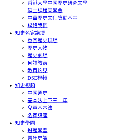
香港大學中國歷史研究文學
碩士課程同學會
中華歷史文化獎勵基金
聯絡我們
知史名家講壇
重回歷史現場
歷史人物
歷史劇場
何謂教育
教育灼見
DSE視頻
知史視頻
中國通史
基本法上下三十年
兒童基本法
名家講座
知史學園
遊歷學習
青年史識