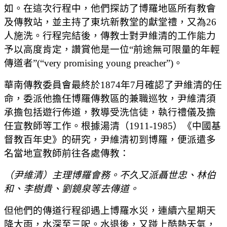
如。在這次行程中，他們探訪了博羅地區所有教會
及傳教站，並主持了東坑新教堂的獻堂禮，又為26
人施洗。行程完結後，傳教士對尹維清的工作能力
予以高度肯定，讚賞他是一位“前途無可限量的年輕
傳道者”(“very promising young preacher”)。
華南傳教委員會最終於1874年7月確認了尹維清的任
命，委派他擔任博羅傳教區的兼職巡牧，尹維清須
承擔包括遊行佈道，教導受洗信徒，執行禮儀及擔
任宣教師等工作。根據湯清（1911-1985）《中國基
督教百年史》的研究，尹維清初到博羅，便派遣多
名當地宣教師前往各處傳教：
（尹維清）主理博羅會務。不久又派聶世忠、林伯
和、李樹貴、劉鏡泉等去傳道。
但他們的傳道行程卻遇上博羅水災，連續六星期天
降大雨，水深至三呎。水退後，又踫上酷熱天氣，