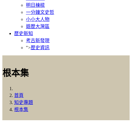
明日棟樑
一分鐘文史哲
小小大人物
遊歷大灣區
歷史新知
考古新發現
">
歷史資訊
根本集
首頁
知史專題
根本集