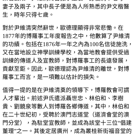
妻子及兩子，其中長子便是為人所熟悉的尹文楷醫
生，時年只得七歲。
對於尹維清突然辭世，歐德理顯得非常悲慟。在
1877年的博羅事工年度報告之中，他數算了尹維清
的功績。包括在1876年一年之內為100名信徒施洗，
又在當地設立神學訓練學校，為當地教會提供受過
訓練的傳道人及宣教師，對博羅事工的長遠發展，
貢獻至鉅。因此，歐德理認為尹維清的離世，對博
羅事工而言，是一項難以估計的損失。
值得一提的是在尹維清奠的領導下，博羅教會可謂
人才輩出。前述尹氏遣派聶世忠、林伯和、李樹
貴、劉鏡泉等數人到博羅各鄉傳道，其中，林伯和
在二十世紀初，受聘於澳門志道堂（道濟會堂的澳
門分堂），為駐堂宣教師，並成為該堂十三位“倡建
董理”之一。其後定居廣州，成為叢桂新街福音堂的