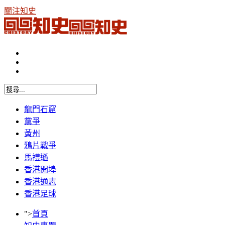
關注知史
龍門石窟
黨爭
黃州
鴉片戰爭
馬禮遜
香港開埠
香港通志
香港足球
">
首頁