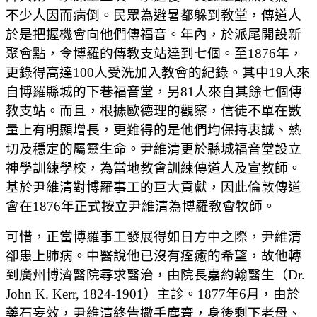
不少人因而病倒。民眾為避暑都躲到教堂，傳道人
於是把握機會向他們傳福音。年內，於派尾開設新
聚會點，令博羅的傳教支站達到七個。至1876年，
更錄得高達100人受洗加入教會的紀錄。其中19人來
自博羅縣城的下巷福音堂，另81人來自其餘七個傳
教支站。而且，根據歐德理的觀察，信徒不單在數
量上有明顯增長，更難得的是他們均保持衷誠、熱
切及穩定的屬靈生命。尹維清更於縣城福音堂設立
神學訓練學校，為當地教會訓練傳道人及宣教師。
基於尹維清對博羅事工的巨大貢獻，因此倫敦傳道
會在1876年正式按立尹維清為博羅教會牧師。
可惜，正當博羅事工發展得如日方中之際，尹維清
卻患上肺病。中醫說他已沒有痊癒的希望，故他轉
到廣州博濟醫院尋求醫治，由院長嘉約翰醫生（Dr.
John K. Kerr, 1824-1901）主診。1877年6月，由於
藥石妄效，尹維清終告撒手塵寰，身後剩下老母、