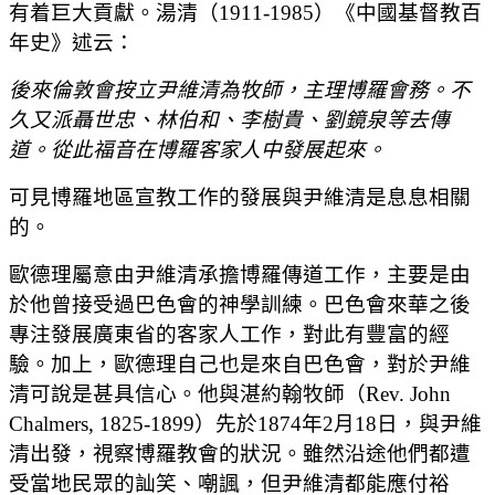
有着巨大貢獻。湯清（1911-1985）《中國基督教百
年史》述云：
後來倫敦會按立尹維清為牧師，主理博羅會務。不
久又派聶世忠、林伯和、李樹貴、劉鏡泉等去傳
道。從此福音在博羅客家人中發展起來。
可見博羅地區宣教工作的發展與尹維清是息息相關
的。
歐德理屬意由尹維清承擔博羅傳道工作，主要是由
於他曾接受過巴色會的神學訓練。巴色會來華之後
專注發展廣東省的客家人工作，對此有豐富的經
驗。加上，歐德理自己也是來自巴色會，對於尹維
清可說是甚具信心。他與湛約翰牧師（Rev. John
Chalmers, 1825-1899）先於1874年2月18日，與尹維
清出發，視察博羅教會的狀況。雖然沿途他們都遭
受當地民眾的訕笑、嘲諷，但尹維清都能應付裕