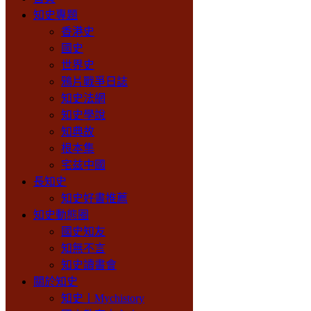
知史專題
香港史
國史
世界史
鴉片戰爭日誌
知史法網
知史學說
知典故
根本集
宅兹中國
長知史
知史好書推薦
知史動態圈
國史知友
知無不言
知史讀書會
關於知史
知史丨Mychistory