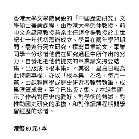
香港大學文學院開設的「中國歷史研究」文
學碩士兼讀課程，由香港大學榮休教授、前
中文系講座教授兼系主任趙令揚教授於上世
紀七十年代初籌辦成立。學員在兩年學習期
間，需進行獨立研究，撰寫畢業論文。畢業
同學十分珍惜他們在研究過程中所作出的努
力，自發地把他們提交的畢業論文撮要結
集，出版成《根本集》。其後，星島日報為
此特闢專欄，亦以「根本集」為名，每月一
篇，由課程同學或歷史研習者輪替執筆，成
果匯篇成書，至今已出版 7 集。7 本結集顯
示了作者對歷史的愛好、對學術的熱誠、對
推動國史研究的承擔，和對修讀課程期間學
習經歷的珍惜。
港幣 60 元 / 本