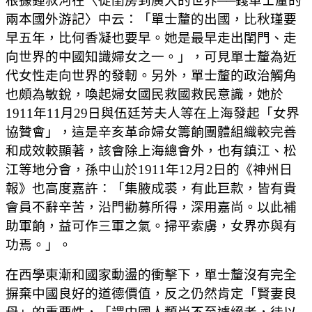
根據鍾叔河在〈從閨房到廣大的世界──錢單士釐的
兩本國外游記〉中云：「單士釐的出國，比秋瑾要
早五年，比何香凝也要早。她是最早走出閨門、走
向世界的中國知識婦女之一。」，可見單士釐為近
代女性走向世界的發軔。另外，單士釐的政治觸角
也頗為敏銳，喚起婦女國民救國救民意識，她於
1911年11月29日與伍廷芳夫人等在上海發起「女界
協贊會」，這是辛亥革命婦女籌餉團體組織較完善
和成效較顯著，該會除上海總會外，也有鎮江、松
江等地分會，孫中山於1911年12月2日的《神州日
報》也高度嘉許：「集腋成裘，有此巨款，皆有貴
會員不辭辛苦，沿門勸募所得，深用嘉尚。以此補
助軍餉，益可作三軍之氣。掃平索虜，女界亦與有
功焉。」。
在西學東漸和國家動盪的衝擊下，單士釐沒有完全
摒棄中國良好的道德價值，反之仍然肯定「賢妻良