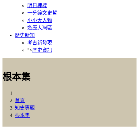
明日棟樑
一分鐘文史哲
小小大人物
遊歷大灣區
歷史新知
考古新發現
">
歷史資訊
根本集
首頁
知史專題
根本集