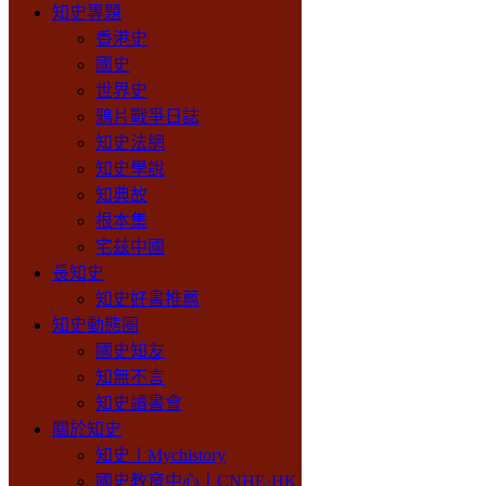
知史專題
香港史
國史
世界史
鴉片戰爭日誌
知史法網
知史學說
知典故
根本集
宅兹中國
長知史
知史好書推薦
知史動態圈
國史知友
知無不言
知史讀書會
關於知史
知史丨Mychistory
國史教育中心丨CNHE·HK