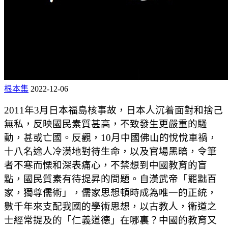
根本集
2022-12-06
2011年3月日本福島核事故，日本人沉着面對和捨己
無私，反映國民素質甚高，不致發生更嚴重的騷
動，甚或亡國。反觀，10月中國佛山的悅悅車禍，
十八名途人冷漠地對待生命，以及官場黑暗，令筆
者不寒而慄和深表痛心，不禁想到中國教育的盲
點，國民質素有待提昇的問題。自漢武帝「罷黜百
家，獨尊儒術」，儒家思想頓時成為唯一的正統，
數千年來支配我國的學術思想，以古教人，衛道之
士經常提及的「仁義道德」在哪裏？中國的教育又