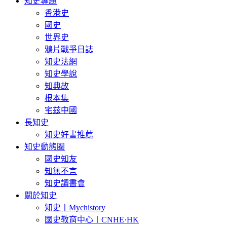
知史專題
香港史
國史
世界史
鴉片戰爭日誌
知史法網
知史學說
知典故
根本集
宅兹中國
長知史
知史好書推薦
知史動態圈
國史知友
知無不言
知史讀書會
關於知史
知史丨Mychistory
國史教育中心丨CNHE·HK