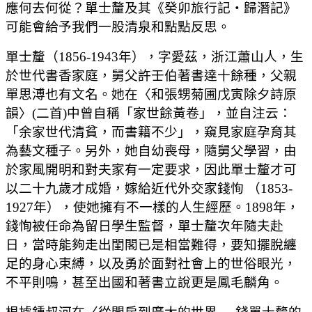
應何去何從？單士釐及其《癸卯旅行記‧歸潛記》
可能會給予我們一股清泉和點點反思。
單士釐（1856-1943年），字愛茲，浙江蕭山人，生
於世代書香家庭，舅父許壬伯著書達十餘種，父親
單思溥也有文名。她在〈和張甥菊圃戊寅除夕詩原
韻〉(二首)中曾自稱「家世餘黃卷」，並自注云：
「余家世代清貧，而書籍不少」，窺見家庭孕育其
為藝文種子。另外，她自幼喪母，隨舅父學習，由
於家風開明和對夫家有一定要求，因此單士釐才可
以二十九歲才成婚，嫁給近代外交家錢恂 （1853-
1927年），使她擁有不一樣的人生經歷。1898年，
錢恂被任命為留日學生監督，單士釐次年隨夫赴
日，當時能夠走出閨閣已是相當難得，要知擺脫纏
足的身心束縛，以及勇於面對社會上的世俗眼光，
不平則鳴，甚至出國和著書立說更是鳳毛麟角。