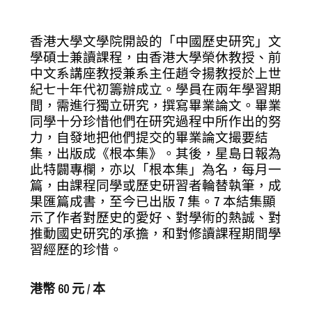
香港大學文學院開設的「中國歷史研究」文
學碩士兼讀課程，由香港大學榮休教授、前
中文系講座教授兼系主任趙令揚教授於上世
紀七十年代初籌辦成立。學員在兩年學習期
間，需進行獨立研究，撰寫畢業論文。畢業
同學十分珍惜他們在研究過程中所作出的努
力，自發地把他們提交的畢業論文撮要結
集，出版成《根本集》。其後，星島日報為
此特闢專欄，亦以「根本集」為名，每月一
篇，由課程同學或歷史研習者輪替執筆，成
果匯篇成書，至今已出版 7 集。7 本結集顯
示了作者對歷史的愛好、對學術的熱誠、對
推動國史研究的承擔，和對修讀課程期間學
習經歷的珍惜。
港幣 60 元 / 本