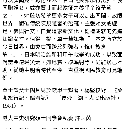
可以廣聞見。錄付並木，名曰《癸卯旅行記》。我
同胞婦女，或亦覽此而起遠征之羨乎？躋予望
之。」，她殷切希望更多女子可以走出閨閣，放眼
世界，衝破傳統陳規陋習的籓籬，主張婦女戒纏
足，參與社交，自覺追求新文化，創造成就的先進
知識女性。值得一提，單士釐認為「日本之所立於
今日世界，由免亡而躋於列強者，惟有教育
故。」，日本明治維新和甲午戰爭的成功，以致面
對當今逆境災荒，如地震、核輻射等，仍能捨己互
助，從她由明治時代至今一直重視國民教育可見端
倪。
單士釐女士圖片見於錢單士釐著，楊堅校對：《癸
卯旅行記‧歸潛記》 （
長沙：湖南人民出版社，
1981）。
港大中史研究碩士同學會執委 許茵茵