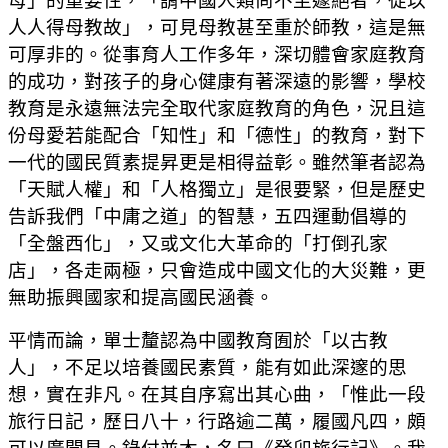
母」的重要性，「謂中國人類尚不至遽絕者，徒以
人人得母教故」，可見母教甚至重於師教，這是無
可厚非的。從事育人工作多年，深切體會家庭教育
的成功，對孩子的身心健康有著深遠的影響，學校
教育是永遠無法完全取代家庭教育的角色，況且這
份母愛若能配合「知性」和「德性」的教育，對下
一代的國民質素提昇更是相得益彰。雖然筆者認為
「天賦人權」和「人格獨立」是很要緊，但是歷史
告訴我們「中庸之道」的智慧，五四運動倡導的
「全盤西化」，又或文化大革命的「打倒孔家
店」，各走兩極，只會造成中國文化的大災難，更
無助振興國家和提高國民涵養。
平情而論，單士釐認為中國教育囿於「以古教
人」，不足以培養國民素質，能有如此深邃的思
想，實在非凡。在其自序寫出其心曲，「惟此一段
旅行日記，歷日八十，行路逾二萬，履國凡四，頗