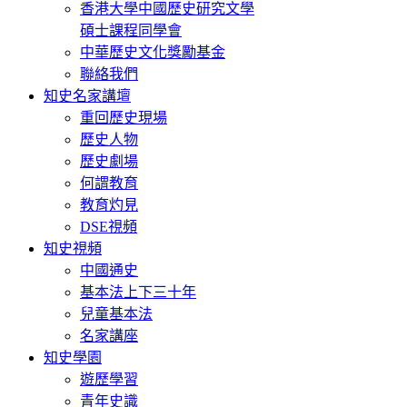
香港大學中國歷史研究文學
碩士課程同學會
中華歷史文化獎勵基金
聯絡我們
知史名家講壇
重回歷史現場
歷史人物
歷史劇場
何謂教育
教育灼見
DSE視頻
知史視頻
中國通史
基本法上下三十年
兒童基本法
名家講座
知史學園
遊歷學習
青年史識