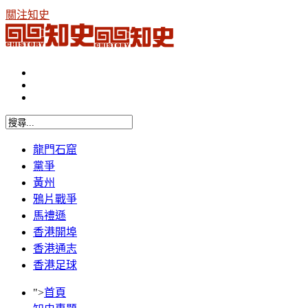
關注知史
龍門石窟
黨爭
黃州
鴉片戰爭
馬禮遜
香港開埠
香港通志
香港足球
">
首頁