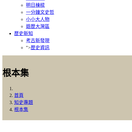
明日棟樑
一分鐘文史哲
小小大人物
遊歷大灣區
歷史新知
考古新發現
">
歷史資訊
根本集
首頁
知史專題
根本集