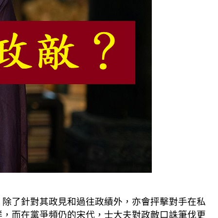
，除了針對其政見和過往政績外，亦會抨擊對手在私
鮮，而在黨爭頻仍的宋代，士大夫對政敵口誅筆伐更