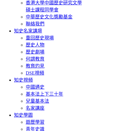
香港大學中國歷史研究文學
碩士課程同學會
中華歷史文化獎勵基金
聯絡我們
知史名家講壇
重回歷史現場
歷史人物
歷史劇場
何謂教育
教育灼見
DSE視頻
知史視頻
中國通史
基本法上下三十年
兒童基本法
名家講座
知史學園
遊歷學習
青年史識