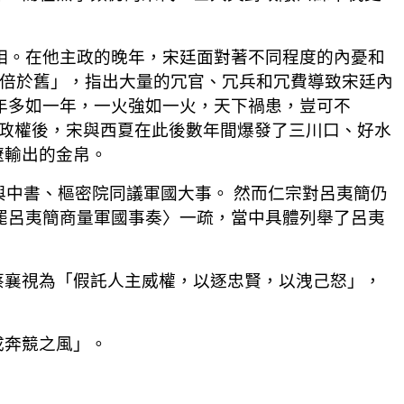
宰相。在他主政的晚年，宋廷面對著不同程度的內憂和
官五倍於舊」，指出大量的冗官、冗兵和冗費導致宋廷內
一年多如一年，一火強如一火，天下禍患，豈可不
西夏政權後，宋與西夏在此後數年間爆發了三川口、好水
遼輸出的金帛。
與中書、樞密院同議軍國大事。 然而仁宗對呂夷簡仍
乞罷呂夷簡商量軍國事奏〉一疏，當中具體列舉了呂夷
蔡襄視為「假託人主威權，以逐忠賢，以洩己怒」，
成奔競之風」。