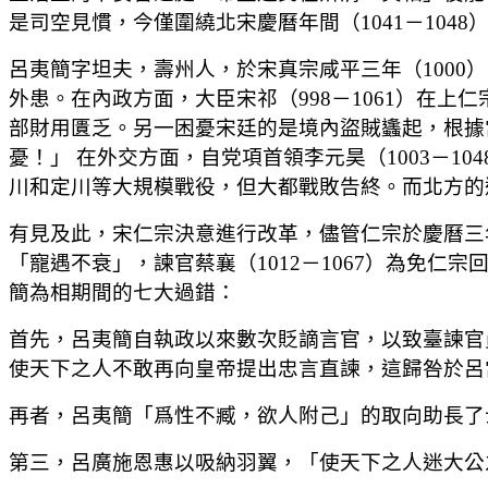
是司空見慣，今僅圍繞北宋慶曆年間（1041－1048
呂夷簡字坦夫，壽州人，於宋真宗咸平三年（1000
外患。在內政方面，大臣宋祁（998－1061）在
部財用匱乏。另一困憂宋廷的是境內盜賊蠭起，根據當
憂！」 在外交方面，自党項首領李元昊（1003－1
川和定川等大規模戰役，但大都戰敗告終。而北方的
有見及此，宋仁宗決意進行改革，儘管仁宗於慶曆三年
「寵遇不衰」，諫官蔡襄（1012－1067）為免
簡為相期間的七大過錯：
首先，呂夷簡自執政以來數次貶謫言官，以致臺諫官
使天下之人不敢再向皇帝提出忠言直諫，這歸咎於呂
再者，呂夷簡「爲性不臧，欲人附己」的取向助長了
第三，呂廣施恩惠以吸納羽翼，「使天下之人迷大公