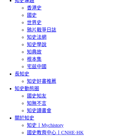
知史專題
香港史
國史
世界史
鴉片戰爭日誌
知史法網
知史學說
知典故
根本集
宅兹中國
長知史
知史好書推薦
知史動態圈
國史知友
知無不言
知史讀書會
關於知史
知史丨Mychistory
國史教育中心丨CNHE·HK