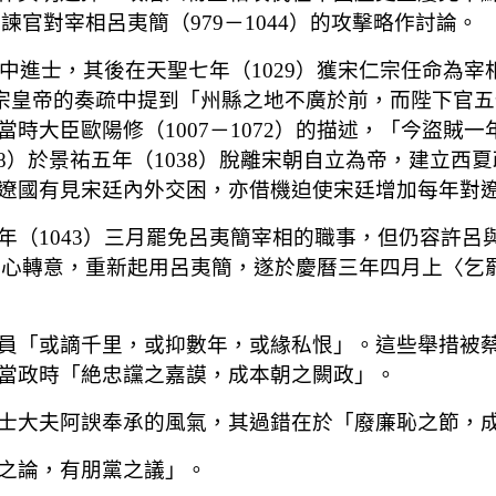
）諫官對宰相呂夷簡（979－1044）的攻擊略作討論。
）中進士，其後在天聖七年（1029）獲宋仁宗任命為
上仁宗皇帝的奏疏中提到「州縣之地不廣於前，而陛下
時大臣歐陽修（1007－1072）的描述，「今盜賊
048）於景祐五年（1038）脫離宋朝自立為帝，建立
遼國有見宋廷內外交困，亦借機迫使宋廷增加每年對
（1043）三月罷免呂夷簡宰相的職事，但仍容許呂
仁宗回心轉意，重新起用呂夷簡，遂於慶曆三年四月上〈
員「或謫千里，或抑數年，或緣私恨」。這些舉措被
當政時「絶忠讜之嘉謨，成本朝之闕政」。
士大夫阿諛奉承的風氣，其過錯在於「廢廉恥之節，
之論，有朋黨之議」。