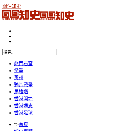
關注知史
龍門石窟
黨爭
黃州
鴉片戰爭
馬禮遜
香港開埠
香港通志
香港足球
">
首頁