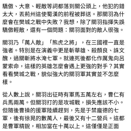
驕傲、大意、輕敵等詞都落到關公頭上，他犯的錯
太大，丟荊州這使蜀漢的前程被葬送。那關羽為什
麼會在樊城之戰中失敗？我想，除了關羽指揮失誤
驕傲輕敵，還有一個問題：關羽面對的敵人很強。
關羽乃「萬人敵」「熊虎之將」，在三國裡一直是
強者。特別是在演義中更是斬華雄、殺顏良、誅文
醜，過關斬將水淹七軍。就連死後都化作厲鬼向呂
蒙索命，這樣的英雄怎麼會遇上更強的對手？其實
看看樊城之戰，貌似強大的關羽軍其實並不怎麼
樣。
從人數上說，關羽出征時有軍馬五萬左右，曹仁有
兵馬兩萬。但關羽打的是攻城戰，損失應該不小。
但隨後曹操的援軍陸續趕到，先是于禁龐德的七
軍，後有徐晃的數萬人，最後又有十二營兵。這都
是曹軍精銳，相加當在十萬以上。這僅僅是正面