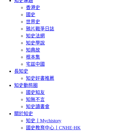
知史專題
香港史
國史
世界史
鴉片戰爭日誌
知史法網
知史學說
知典故
根本集
宅兹中國
長知史
知史好書推薦
知史動態圈
國史知友
知無不言
知史讀書會
關於知史
知史丨Mychistory
國史教育中心丨CNHE·HK