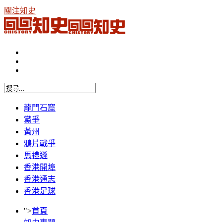
關注知史
龍門石窟
黨爭
黃州
鴉片戰爭
馬禮遜
香港開埠
香港通志
香港足球
">
首頁