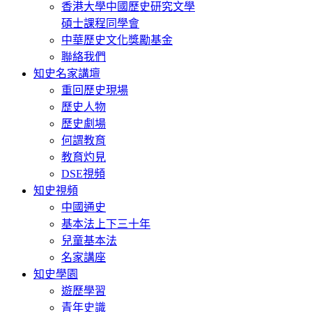
香港大學中國歷史研究文學
碩士課程同學會
中華歷史文化獎勵基金
聯絡我們
知史名家講壇
重回歷史現場
歷史人物
歷史劇場
何謂教育
教育灼見
DSE視頻
知史視頻
中國通史
基本法上下三十年
兒童基本法
名家講座
知史學園
遊歷學習
青年史識