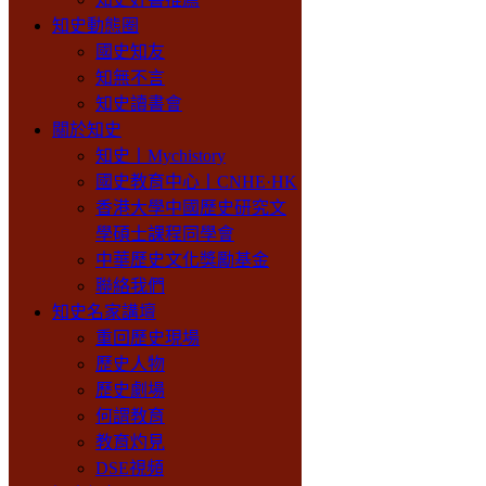
知史動態圈
國史知友
知無不言
知史讀書會
關於知史
知史丨Mychistory
國史教育中心丨CNHE·HK
香港大學中國歷史研究文
學碩士課程同學會
中華歷史文化獎勵基金
聯絡我們
知史名家講壇
重回歷史現場
歷史人物
歷史劇場
何謂教育
教育灼見
DSE視頻