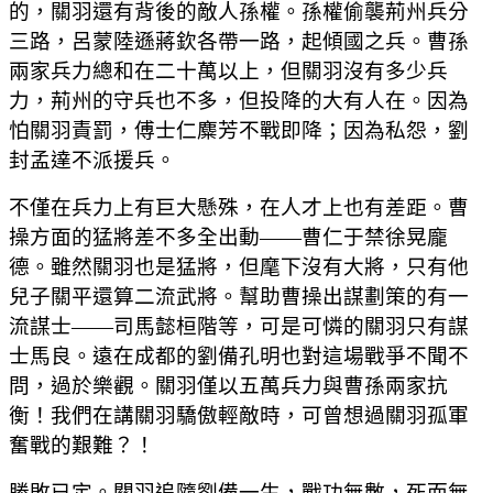
的，關羽還有背後的敵人孫權。孫權偷襲荊州兵分
三路，呂蒙陸遜蔣欽各帶一路，起傾國之兵。曹孫
兩家兵力總和在二十萬以上，但關羽沒有多少兵
力，荊州的守兵也不多，但投降的大有人在。因為
怕關羽責罰，傅士仁麋芳不戰即降；因為私怨，劉
封孟達不派援兵。
不僅在兵力上有巨大懸殊，在人才上也有差距。曹
操方面的猛將差不多全出動——曹仁于禁徐晃龐
德。雖然關羽也是猛將，但麾下沒有大將，只有他
兒子關平還算二流武將。幫助曹操出謀劃策的有一
流謀士——司馬懿桓階等，可是可憐的關羽只有謀
士馬良。遠在成都的劉備孔明也對這場戰爭不聞不
問，過於樂觀。關羽僅以五萬兵力與曹孫兩家抗
衡！我們在講關羽驕傲輕敵時，可曾想過關羽孤軍
奮戰的艱難？！
勝敗已定。關羽追隨劉備一生，戰功無數，死而無