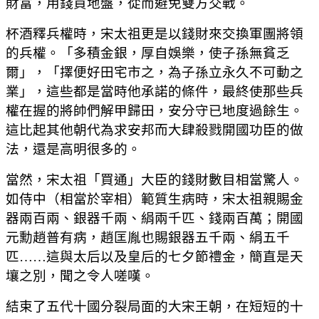
財富，用錢買地盤，從而避免雙方交戰。
杯酒釋兵權時，宋太祖更是以錢財來交換軍團將領
的兵權。「多積金銀，厚自娛樂，使子孫無貧乏
爾」，「擇便好田宅市之，為子孫立永久不可動之
業」，這些都是當時他承諾的條件，最終使那些兵
權在握的將帥們解甲歸田，安分守已地度過餘生。
這比起其他朝代為求安邦而大肆殺戮開國功臣的做
法，還是高明很多的。
當然，宋太祖「買通」大臣的錢財數目相當驚人。
如侍中（相當於宰相）範質生病時，宋太祖親賜金
器兩百兩、銀器千兩、絹兩千匹、錢兩百萬；開國
元勳趙普有病，趙匡胤也賜銀器五千兩、絹五千
匹……這與太后以及皇后的七夕節禮金，簡直是天
壤之別，聞之令人嗟嘆。
結束了五代十國分裂局面的大宋王朝，在短短的十