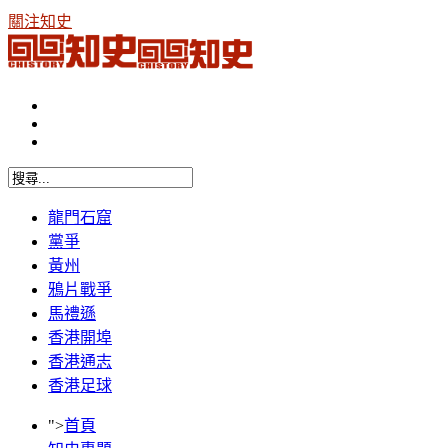
關注知史
龍門石窟
黨爭
黃州
鴉片戰爭
馬禮遜
香港開埠
香港通志
香港足球
">
首頁