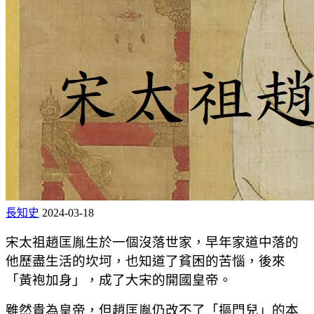
長知史
2024-03-18
宋太祖趙匡胤生於一個沒落世家，早年家道中落的
他歷盡生活的坎坷，也知道了貧困的苦惱，後來
「黃袍加身」，成了大宋的開國皇帝。
雖然貴為皇帝，但趙匡胤仍改不了「摳門兒」的本