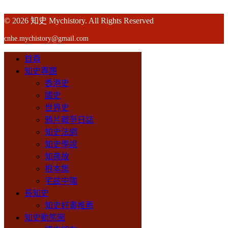
© 2026 知史 Mychistory. All Rights Reserved
cnhe.mychistory@gmail.com
首頁
知史專題
香港史
國史
世界史
鴉片戰爭日誌
知史法網
知史學說
知典故
根本集
宅兹中國
長知史
知史好書推薦
知史動態圈