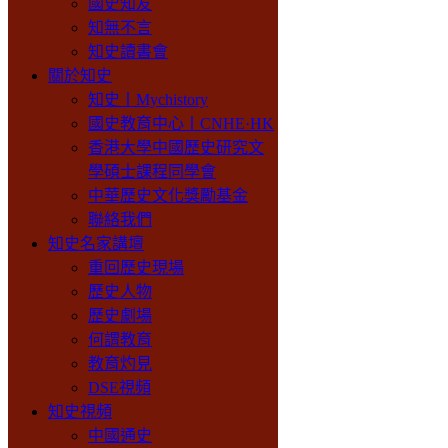
國史知友
知無不言
知史讀書會
關於知史
知史丨Mychistory
國史教育中心丨CNHE·HK
香港大學中國歷史研究文
學碩士課程同學會
中華歷史文化獎勵基金
聯絡我們
知史名家講壇
重回歷史現場
歷史人物
歷史劇場
何謂教育
教育灼見
DSE視頻
知史視頻
中國通史