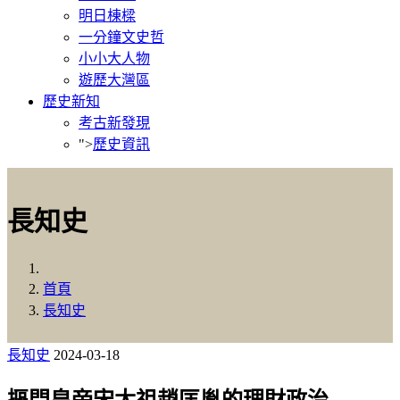
明日棟樑
一分鐘文史哲
小小大人物
遊歷大灣區
歷史新知
考古新發現
">
歷史資訊
長知史
首頁
長知史
長知史
2024-03-18
摳門皇帝宋太祖趙匡胤的理財政治