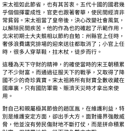
宋太祖如此節省，也有其苦衷。五代十國的國君幾
乎個個揮霍成性，官吏也跟著奢華，使民間經濟非
常貧弱。宋太祖當了皇帝後，決心改變社會風氣，
以解除民間疾苦。他的作為也的確起了示範作用，
北宋初期士大夫競相以節約自勉：州縣官上任時，
奢侈浪費講究排場的迎來送往都取消了；小官上任
時，很多人穿草鞋，拄木杖，徒步而行。
這種為天下守財的精神，的確使當時的宋王朝積累
了不少財富。而通過征服天下的戰爭，又取得了降
國不少的奇珍異寶。宋太祖將所有財寶全數收藏在
國庫裏，只有國防軍需、賑濟天災時才拿出來使
用。
對自己和親屬極其節儉的趙匡胤，在維護利益，特
別是維護安定方面，卻出手大方。面對邊界強敵威
脅，他並沒有勞民傷財地不斷打仗，而是拼命積累