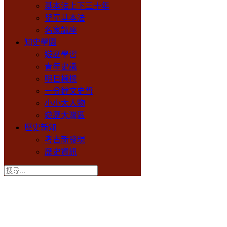
基本法上下三十年
兒童基本法
名家講座
知史學園
遊歷學習
青年史識
明日棟樑
一分鐘文史哲
小小大人物
遊歷大灣區
歷史新知
考古新發現
歷史資訊