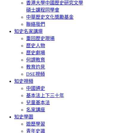
香港大學中國歷史研究文學
碩士課程同學會
中華歷史文化獎勵基金
聯絡我們
知史名家講壇
重回歷史現場
歷史人物
歷史劇場
何謂教育
教育灼見
DSE視頻
知史視頻
中國通史
基本法上下三十年
兒童基本法
名家講座
知史學園
遊歷學習
青年史識