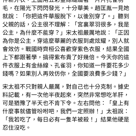
毛，在陽光下閃閃發光，十分華美。趙匡胤一見她
就說：「你把這件華服脫下，以後別穿了。」聽到
父親的話，公主很不理解：「宮裏翠羽很多，我是
公主，為什麼不能穿？」宋太祖嚴厲地說：「正因
為你是公主，穿這麼華麗的衣服到處炫耀，別人就
會效仿。戰國時齊桓公喜歡穿紫色衣服，結果全國
上下都跟著學，搞得紫布貴了好幾倍。今天你的這
件衣服上有金絲線、孔雀羽，你知道一件要花多少
錢嗎？如果別人再效仿你，全國要浪費多少錢？」
宋太祖不只對親人嚴厲，對自己也十分克制。據史
料記載，有一次他半夜起來，突然非常想吃羊肝，
可是猶豫了半天也不肯下令。左右問他：「皇上有
什麼事就儘管吩咐吧，我們一定照辦！」太祖說：
「我若吃了，每日必有一隻羊被殺！」結果他硬是
忍住沒吃。