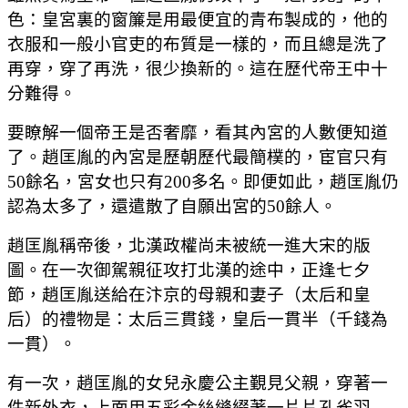
色：皇宮裏的窗簾是用最便宜的青布製成的，他的
衣服和一般小官吏的布質是一樣的，而且總是洗了
再穿，穿了再洗，很少換新的。這在歷代帝王中十
分難得。
要瞭解一個帝王是否奢靡，看其內宮的人數便知道
了。趙匡胤的內宮是歷朝歷代最簡樸的，宦官只有
50餘名，宮女也只有200多名。即便如此，趙匡胤仍
認為太多了，還遣散了自願出宮的50餘人。
趙匡胤稱帝後，北漢政權尚未被統一進大宋的版
圖。在一次御駕親征攻打北漢的途中，正逢七夕
節，趙匡胤送給在汴京的母親和妻子（太后和皇
后）的禮物是：太后三貫錢，皇后一貫半（千錢為
一貫）。
有一次，趙匡胤的女兒永慶公主覲見父親，穿著一
件新外衣，上面用五彩金絲縫綴著一片片孔雀羽