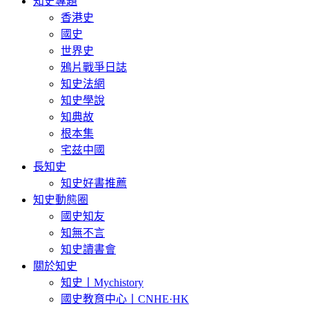
知史專題
香港史
國史
世界史
鴉片戰爭日誌
知史法網
知史學說
知典故
根本集
宅兹中國
長知史
知史好書推薦
知史動態圈
國史知友
知無不言
知史讀書會
關於知史
知史丨Mychistory
國史教育中心丨CNHE·HK