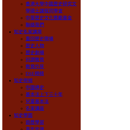
香港大學中國歷史研究文
學碩士課程同學會
中華歷史文化獎勵基金
聯絡我們
知史名家講壇
重回歷史現場
歷史人物
歷史劇場
何謂教育
教育灼見
DSE視頻
知史視頻
中國通史
基本法上下三十年
兒童基本法
名家講座
知史學園
遊歷學習
青年史識