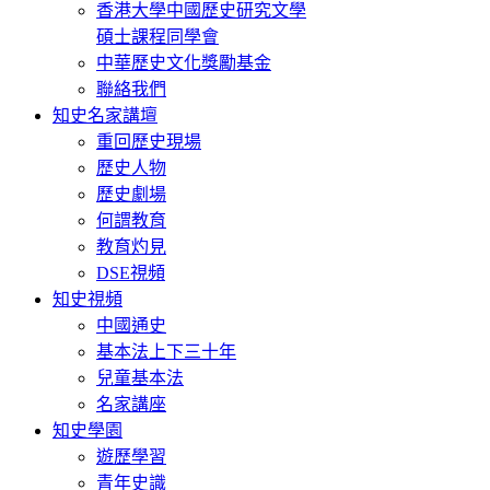
香港大學中國歷史研究文學
碩士課程同學會
中華歷史文化獎勵基金
聯絡我們
知史名家講壇
重回歷史現場
歷史人物
歷史劇場
何謂教育
教育灼見
DSE視頻
知史視頻
中國通史
基本法上下三十年
兒童基本法
名家講座
知史學園
遊歷學習
青年史識