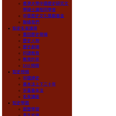
香港大學中國歷史研究文
學碩士課程同學會
中華歷史文化獎勵基金
聯絡我們
知史名家講壇
重回歷史現場
歷史人物
歷史劇場
何謂教育
教育灼見
DSE視頻
知史視頻
中國通史
基本法上下三十年
兒童基本法
名家講座
知史學園
遊歷學習
青年史識