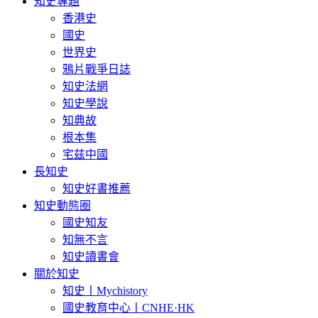
知史專題
香港史
國史
世界史
鴉片戰爭日誌
知史法網
知史學說
知典故
根本集
宅兹中國
長知史
知史好書推薦
知史動態圈
國史知友
知無不言
知史讀書會
關於知史
知史丨Mychistory
國史教育中心丨CNHE·HK