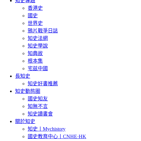
知史專題
香港史
國史
世界史
鴉片戰爭日誌
知史法網
知史學說
知典故
根本集
宅兹中國
長知史
知史好書推薦
知史動態圈
國史知友
知無不言
知史讀書會
關於知史
知史丨Mychistory
國史教育中心丨CNHE·HK