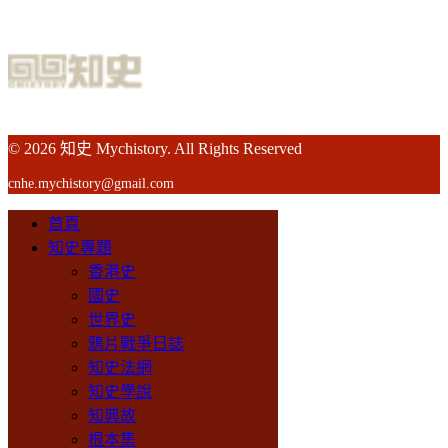
© 2026 知史 Mychistory. All Rights Reserved
cnhe.mychistory@gmail.com
首頁
知史專題
香港史
國史
世界史
鴉片戰爭日誌
知史法網
知史學說
知典故
根本集