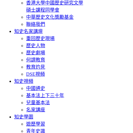
香港大學中國歷史研究文學
碩士課程同學會
中華歷史文化獎勵基金
聯絡我們
知史名家講壇
重回歷史現場
歷史人物
歷史劇場
何謂教育
教育灼見
DSE視頻
知史視頻
中國通史
基本法上下三十年
兒童基本法
名家講座
知史學園
遊歷學習
青年史識