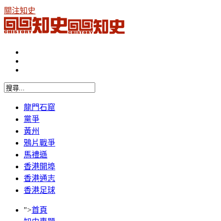
關注知史
龍門石窟
黨爭
黃州
鴉片戰爭
馬禮遜
香港開埠
香港通志
香港足球
">
首頁