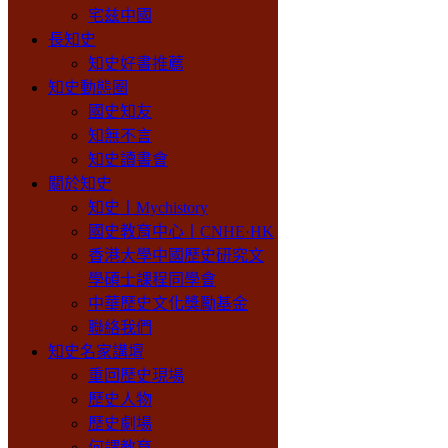
宅兹中國
長知史
知史好書推薦
知史動態圈
國史知友
知無不言
知史讀書會
關於知史
知史丨Mychistory
國史教育中心丨CNHE·HK
香港大學中國歷史研究文
學碩士課程同學會
中華歷史文化獎勵基金
聯絡我們
知史名家講壇
重回歷史現場
歷史人物
歷史劇場
何謂教育