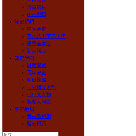
教育灼見
DSE視頻
知史視頻
中國通史
基本法上下三十年
兒童基本法
名家講座
知史學園
遊歷學習
青年史識
明日棟樑
一分鐘文史哲
小小大人物
遊歷大灣區
歷史新知
考古新發現
歷史資訊