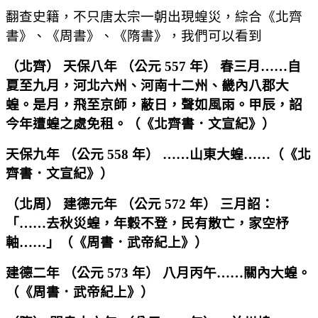
翻查史籍，不只唐太宗一朝出現蝗災，綜合《北齊
書》、《周書》、《隋書》，我們可以看到
（
北齊
）
天保八年
（
公元
557
年
）
春三月
……
自
夏至九月，河北六州、河南十二州、畿內八郡大
蝗。是月，飛至京師，蔽日，聲如風雨。甲辰，詔
今年遭蝗之處免租。
（
《北齊書．文宣紀》
）
天保九年
（
公元
558
年
） ……
山東大蝗
……（
《北
齊書．文宣紀》
）
（
北周
）
建德元年
（
公元
572
年
）
三月詔：
「
……
去秋災蝗，年穀不登，民有散亡，家空杼
軸
……
」
（
《周書．武帝紀上》
）
建德二年
（
公元
573
年
）
八月丙午
……
關內大蝗。
（
《周書．武帝紀上》
）