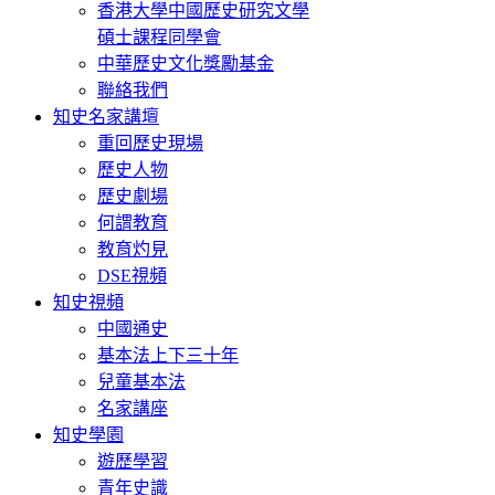
香港大學中國歷史研究文學
碩士課程同學會
中華歷史文化獎勵基金
聯絡我們
知史名家講壇
重回歷史現場
歷史人物
歷史劇場
何謂教育
教育灼見
DSE視頻
知史視頻
中國通史
基本法上下三十年
兒童基本法
名家講座
知史學園
遊歷學習
青年史識