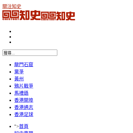
關注知史
龍門石窟
黨爭
黃州
鴉片戰爭
馬禮遜
香港開埠
香港通志
香港足球
">
首頁