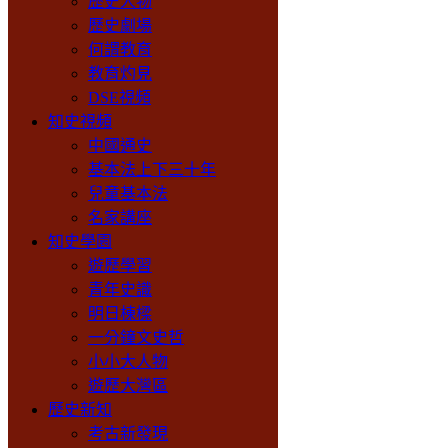
歷史人物
歷史劇場
何謂教育
教育灼見
DSE視頻
知史視頻
中國通史
基本法上下三十年
兒童基本法
名家講座
知史學園
遊歷學習
青年史識
明日棟樑
一分鐘文史哲
小小大人物
遊歷大灣區
歷史新知
考古新發現