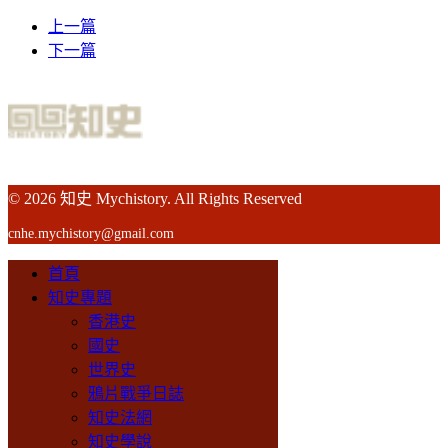
上一篇
下一篇
© 2026 知史 Mychistory. All Rights Reserved
cnhe.mychistory@gmail.com
首頁
知史專題
香港史
國史
世界史
鴉片戰爭日誌
知史法網
知史學說