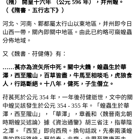
（
隋
）
開皇十六年
（
公元
596
年
）
，并州蝗。
（
《隋書．五行志下》
）
河北、河南、鄴都屬太行山以東地區，并州即今日
山西一帶，關內即關中地區。由此已約略可窺蝗蟲
分佈地域。
又《魏書．苻健傳》有：
……
萇亦為流矢所中死。關中大饑，蝗蟲生於華
澤，西至隴山，百草皆盡，牛馬至相啖毛，虎狼食
人，行路斷絕。十八年，健死，子生僭立。
苻萇死於公元 354 年，一年後苻健逝世，文中的關
中蝗災該發生於公元 354 - 355 年。「蝗蟲生於華
澤，西至隴山」，「華澤」，章義和〈魏晉南北朝
時期蝗災述論〉據《資治通鑒》胡三省注，指華陰
之澤。「西至」即向西飛。換句話說，先秦兩漢蝗