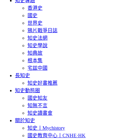
知史專題
香港史
國史
世界史
鴉片戰爭日誌
知史法網
知史學說
知典故
根本集
宅兹中國
長知史
知史好書推薦
知史動態圈
國史知友
知無不言
知史讀書會
關於知史
知史丨Mychistory
國史教育中心丨CNHE·HK