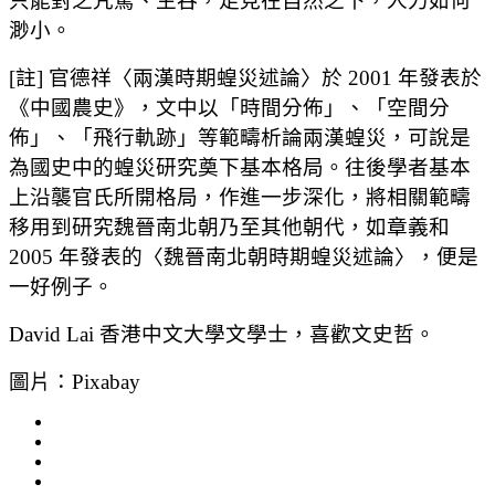
只能對之咒罵、生吞，足見在自然之下，人力如何
渺小。
[註] 官德祥〈兩漢時期蝗災述論〉於 2001 年發表於
《中國農史》，文中以「時間分佈」、「空間分
佈」、「飛行軌跡」等範疇析論兩漢蝗災，可說是
為國史中的蝗災研究奠下基本格局。往後學者基本
上沿襲官氏所開格局，作進一步深化，將相關範疇
移用到研究魏晉南北朝乃至其他朝代，如章義和
2005 年發表的〈魏晉南北朝時期蝗災述論〉，便是
一好例子。
David Lai 香港中文大學文學士，喜歡文史哲。
圖片：Pixabay