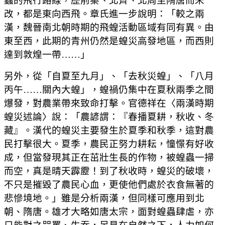
蟲的飛行路線，歷前秦、北齊、北周至隋唐而未
改，都是東向西飛。章氏進一步說明：「較之兩
漢，魏晉南北朝時期的飛蝗活動區域有同有異。由
東至西，此期的青州仍然是蝗災高發地區，而西則
達到敦煌一帶……」
另外，從「自夏至九月」、「去秋災蝗」、「八月
丙午……關內大蝗」，蝗禍仍集中在夏秋兩季之間
爆發，對農業帶來致命打擊。官德祥在〈兩漢時期
蝗災述論〉說：「農諺謂：『春播夏耕，秋收、冬
藏』。漢代的蝗災主要發生於夏季和秋季，這對農
民打擊很大。夏季，農民正努力耕耘，憧憬有好收
成，但當發現其正在茁壯生長的作物，被蝗蟲一掃
而空，真是晴天霹靂！到了秋收時，蝗災的破壞，
不只是摧毀了農民心血，更使他們處於衣食無著的
悲慘境地。」雖是分析兩漢，但同樣可應用到北
朝、隋唐。雄才大略如唐太宗，面對蝗蟲肆虐，亦