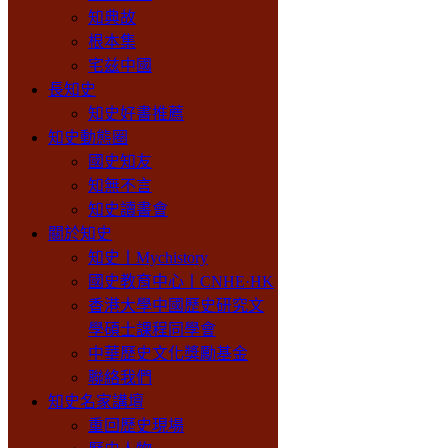
知典故
根本集
宅兹中國
長知史
知史好書推薦
知史動態圈
國史知友
知無不言
知史讀書會
關於知史
知史丨Mychistory
國史教育中心丨CNHE·HK
香港大學中國歷史研究文
學碩士課程同學會
中華歷史文化獎勵基金
聯絡我們
知史名家講壇
重回歷史現場