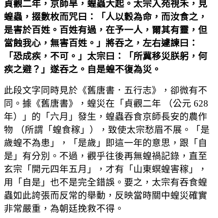
貞觀二年，京師旱，蝗蟲大起。太宗入苑視禾，見
蝗蟲，掇數枚而咒曰：「人以穀為命，而汝食之，
是害於百姓。百姓有過，在予一人，爾其有靈，但
當蝕我心，無害百姓。」將吞之，左右遽諫曰：
「恐成疾，不可。」太宗曰：「所冀移災朕躬，何
疾之避？」遂吞之。自是蝗不復為災。
此段文字同時見於《舊唐書．五行志》，卻微有不
同。據《舊唐書》，蝗災在「貞觀二年 （公元 628
年）」的「六月」發生，蝗蟲吞食京師長安的農作
物 （所謂「蝗食稼」），致使太宗愁眉不展。「是
歲蝗不為患」，「是歲」即這一年的意思，跟「自
是」有分別。不過，觀乎往後再無蝗禍記錄，直至
玄宗「開元四年五月」，才有「山東螟蝗害稼」，
用「自是」也不是完全錯誤。要之，太宗有吞食蝗
蟲如此誇張而反常的舉動，反映當時關中蝗災確實
非常嚴重，為朝廷挽救不得。