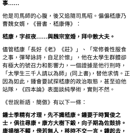
事
……
他是司馬師的心腹，後又追隨司馬昭。偏偏嵇康乃
曹魏女婿，《晉書．嵇康傳》：
嵇康，字叔夜
……
與魏宗室婚，拜中散大夫。
儘管嵇康「長好《老》《莊》」、「常修養性服食
之事，彈琴詠詩，自足於懷」，他在太學生群體卻
有極大的號召力和影響力，一個證據是他行刑時，
「太學生三千人請以為師」(同上書)，替他求情。正
因為如此，鍾會要試探嵇康的政治取態，甚至迫他
站隊，《四本論》表面談純學術，實則不然。
《世說新語．簡傲》有以下一條：
鍾士季精有才理，先不識嵇康。鍾要于時賢俊之
士，俱往尋康。康方大樹下鍛，向子期為佐鼓排。
康揚槌不輟，傍若無人，移時不交一言。鍾起去，