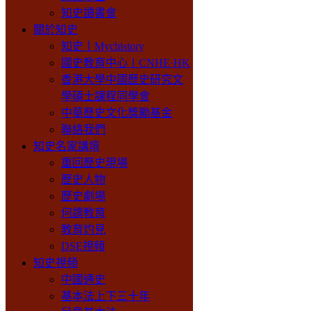
知史讀書會
關於知史
知史丨Mychistory
國史教育中心丨CNHE·HK
香港大學中國歷史研究文
學碩士課程同學會
中華歷史文化獎勵基金
聯絡我們
知史名家講壇
重回歷史現場
歷史人物
歷史劇場
何謂教育
教育灼見
DSE視頻
知史視頻
中國通史
基本法上下三十年