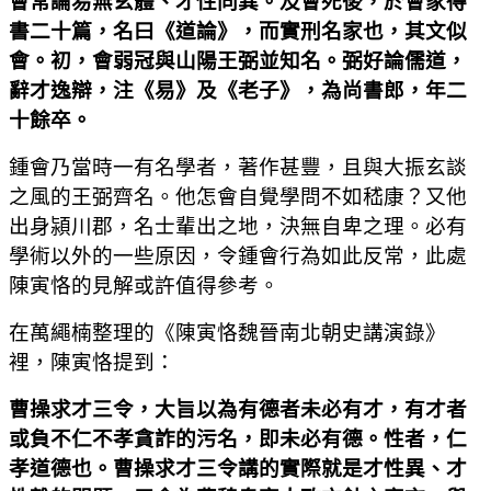
會常論易無玄體、才性同異。及會死後，於會家得
書二十篇，名曰《道論》，而實刑名家也，其文似
會。初，會弱冠與山陽王弼並知名。弼好論儒道，
辭才逸辯，注《易》及《老子》，為尚書郎，年二
十餘卒。
鍾會乃當時一有名學者，著作甚豐，且與大振玄談
之風的王弼齊名。他怎會自覺學問不如嵇康？又他
出身潁川郡，名士輩出之地，決無自卑之理。必有
學術以外的一些原因，令鍾會行為如此反常，此處
陳寅恪的見解或許值得參考。
在萬繩楠整理的《陳寅恪魏晉南北朝史講演錄》
裡，陳寅恪提到：
曹操求才三令，大旨以為有德者未必有才，有才者
或負不仁不孝貪詐的污名，即未必有德。性者，仁
孝道德也。曹操求才三令講的實際就是才性異、才