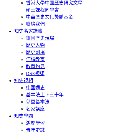
香港大學中國歷史研究文學
碩士課程同學會
中華歷史文化獎勵基金
聯絡我們
知史名家講壇
重回歷史現場
歷史人物
歷史劇場
何謂教育
教育灼見
DSE視頻
知史視頻
中國通史
基本法上下三十年
兒童基本法
名家講座
知史學園
遊歷學習
青年史識