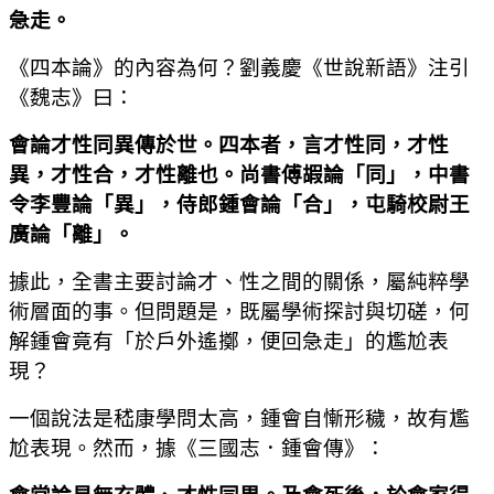
急走。
《四本論》的內容為何？劉義慶《世說新語》注引
《魏志》曰：
會論才性同異傳於世。四本者，言才性同，才性
異，才性合，才性離也。尚書傅嘏論「同」，中書
令李豐論「異」，侍郎鍾會論「合」，屯騎校尉王
廣論「離」。
據此，全書主要討論才、性之間的關係，屬純粹學
術層面的事。但問題是，既屬學術探討與切磋，何
解鍾會竟有「於戶外遙擲，便回急走」的尷尬表
現？
一個說法是嵇康學問太高，鍾會自慚形穢，故有尷
尬表現。然而，據《三國志．鍾會傳》：