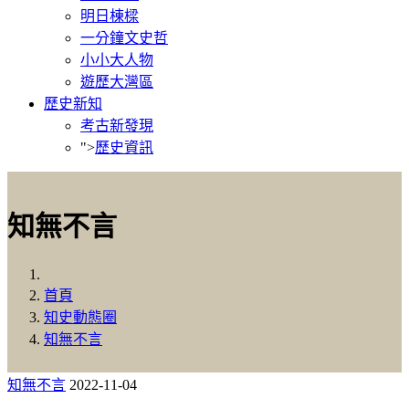
明日棟樑
一分鐘文史哲
小小大人物
遊歷大灣區
歷史新知
考古新發現
">
歷史資訊
知無不言
首頁
知史動態圈
知無不言
知無不言
2022-11-04