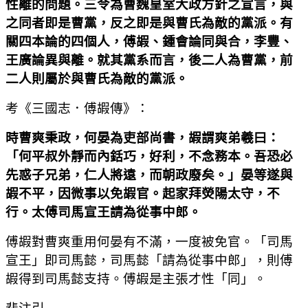
性離的問題。三令為曹魏皇室大政方針之宣言，與
之同者即是曹黨，反之即是與曹氏為敵的黨派。有
關四本論的四個人，傅嘏、鍾會論同與合，李豐、
王廣論異與離。就其黨系而言，後二人為曹黨，前
二人則屬於與曹氏為敵的黨派。
考《三國志．傅嘏傳》：
時曹爽秉政，何晏為吏部尚書，嘏謂爽弟羲曰：
「何平叔外靜而內銛巧，好利，不念務本。吾恐必
先惑子兄弟，仁人將遠，而朝政廢矣。」晏等遂與
嘏不平，因微事以免嘏官。起家拜熒陽太守，不
行。太傅司馬宣王請為從事中郎。
傅嘏對曹爽重用何晏有不滿，一度被免官。「司馬
宣王」即司馬懿，司馬懿「請為從事中郎」，則傅
嘏得到司馬懿支持。傅嘏是主張才性「同」。