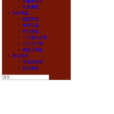
兒童基本法
名家講座
知史學園
遊歷學習
青年史識
明日棟樑
一分鐘文史哲
小小大人物
遊歷大灣區
歷史新知
考古新發現
歷史資訊