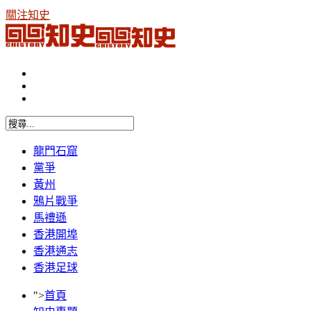
關注知史
龍門石窟
黨爭
黃州
鴉片戰爭
馬禮遜
香港開埠
香港通志
香港足球
">
首頁