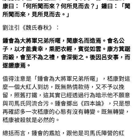
康曰：「何所聞而來？何所見而去？」鍾曰：「聞
所聞而來，見所見而去。」
劉注引《魏氏春秋》：
鍾會為大將軍兄弟所暱，聞康名而造焉。會名公
子，以才能貴幸，乘肥衣輕，賓從如雲。康方箕踞
而鍛，會至不為之禮，會深銜之。後因呂安事，而
遂譖康焉。
值得注意是「鍾會為大將軍兄弟所暱」，嵇康對這
麼一個大紅人到訪，既無熱情款待，又不予以挽
留，照舊打鐵，這其實已經透過行為暗示他不願意
與司馬氏同流合污。鍾會擲出《四本論》，只是想
再確認多一次嵇康的心態有沒有轉變。既無轉變，
嵇康被殺就是必然的。
總括而言，鍾會的尷尬，跟他是司馬氏陣營的紅