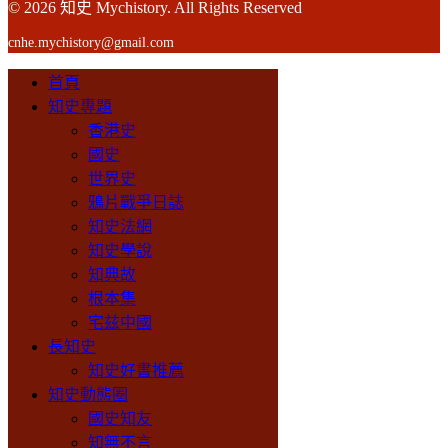
© 2026 知史 Mychistory. All Rights Reserved
cnhe.mychistory@gmail.com
首頁
知史專題
香港史
國史
世界史
鴉片戰爭日誌
知史法網
知史學說
知典故
根本集
宅兹中國
長知史
知史好書推薦
知史動態圈
國史知友
知無不言