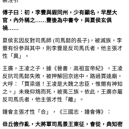
裴注引
傅子曰：初，李豐與嘏同州，少有顯名，早歷大
官，內外稱之
……
豐後為中書令，與夏侯玄俱
禍
……
夏侯玄因反對司馬師 (司馬懿的長子)，被滅族，李
豐有份參與其中，則李豐是反司馬氏者，他主張才
性「異」。
王廣，王凌之子，據《晉書．高祖宣帝紀》，王凌
反抗司馬懿失敗，被押解回京途中，路過賈逵廟，
大呼：「賈梁道！王凌是大魏之忠臣，惟爾有神知
之。」未幾仰鴆而死，被夷三族。依此，王廣亦屬
反司馬氏者，他主張才性「離」。
鍾會主張才性「合」，《三國志．鍾會傳》：
毌丘儉作亂，大將軍司馬景王東征，會從，典知密