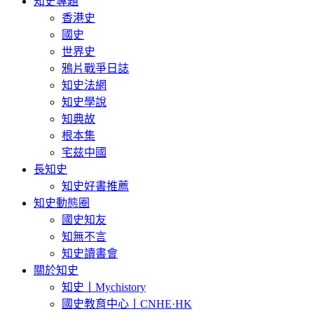
知史專題
香港史
國史
世界史
鴉片戰爭日誌
知史法網
知史學說
知典故
根本集
宅兹中國
長知史
知史好書推薦
知史動態圈
國史知友
知無不言
知史讀書會
關於知史
知史丨Mychistory
國史教育中心丨CNHE·HK