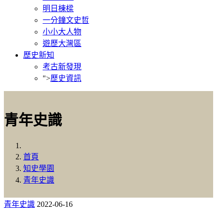
明日棟樑
一分鐘文史哲
小小大人物
遊歷大灣區
歷史新知
考古新發現
">
歷史資訊
青年史識
首頁
知史學園
青年史識
青年史識
2022-06-16