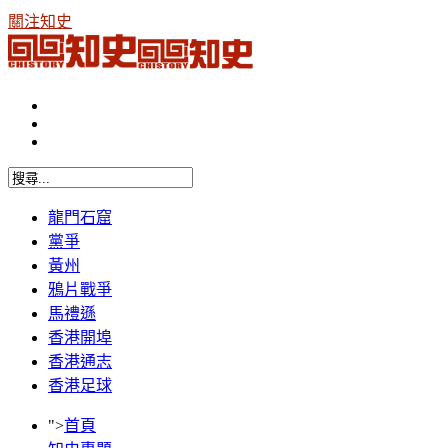
關注知史
龍門石窟
黨爭
黃州
鴉片戰爭
馬禮遜
香港開埠
香港通志
香港足球
">
首頁