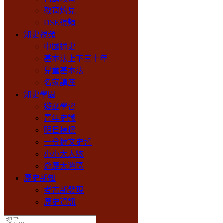
教育灼見
DSE視頻
知史視頻
中國通史
基本法上下三十年
兒童基本法
名家講座
知史學園
遊歷學習
青年史識
明日棟樑
一分鐘文史哲
小小大人物
遊歷大灣區
歷史新知
考古新發現
歷史資訊