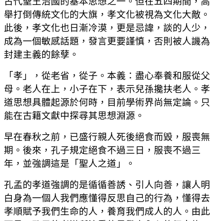
古代聖王治國的基本思想之一。但在五四期間，高
舉打倒傳統文化的大旗，孝文化被視為文化大敵。
此後，孝文化也日漸冷漠，更是忌諱，談的人少，
成為一個敏感話題，發言更要謹慎，否則被人譏為
封建主義的餘孽。
「孝」，從老省，從子。本義：盡心奉養和服從父
母。老人在上，小子在下，表示兒孫攙扶老人。孝
道思想具體起源於何時，目前學術界尚無定論。只
能在古籍文獻中探尋其思想淵源。
早在春秋之前，已盛行親人死後絕食而毀，服喪無
期。後來，孔子規定絕食不過三日，服喪不過三
年，並強調這是「聖人之道」。
孔孟的孝道強調的是循循善誘、引人向善，讓人明
白身為一個人我們應懂得反思自己的行為，懂得去
孝順賦予我們生命的人，養育我們成人的人。由此