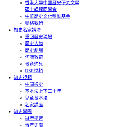
香港大學中國歷史研究文學
碩士課程同學會
中華歷史文化獎勵基金
聯絡我們
知史名家講壇
重回歷史現場
歷史人物
歷史劇場
何謂教育
教育灼見
DSE視頻
知史視頻
中國通史
基本法上下三十年
兒童基本法
名家講座
知史學園
遊歷學習
青年史識