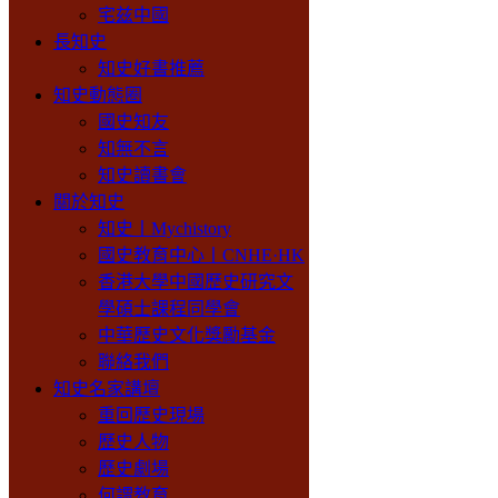
宅兹中國
長知史
知史好書推薦
知史動態圈
國史知友
知無不言
知史讀書會
關於知史
知史丨Mychistory
國史教育中心丨CNHE·HK
香港大學中國歷史研究文
學碩士課程同學會
中華歷史文化獎勵基金
聯絡我們
知史名家講壇
重回歷史現場
歷史人物
歷史劇場
何謂教育