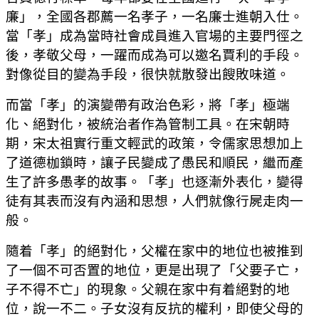
廉」，全國各郡薦一名孝子，一名廉士進朝入仕。
當「孝」成為當時社會成員進入官場的主要門徑之
後，孝敬父母，一躍而成為可以邀名賈利的手段。
對像從目的變為手段，很快就散發出餿敗味道。
而當「孝」的演變帶有政治色彩，將「孝」極端
化、絕對化，被統治者作為管制工具。在宋朝時
期，宋太祖實行重文輕武的政策，令儒家思想加上
了道德枷鎖時，讓子民變成了愚民和順民，繼而產
生了許多愚孝的故事。「孝」也逐漸外表化，變得
徒有其表而沒有內涵和思想，人們就像行屍走肉一
般。
隨着「孝」的絕對化，父權在家中的地位也被推到
了一個不可否置的地位，更是出現了「父要子亡，
子不得不亡」的現象。父親在家中有着絕對的地
位，說一不二。子女沒有反抗的權利，即使父母的