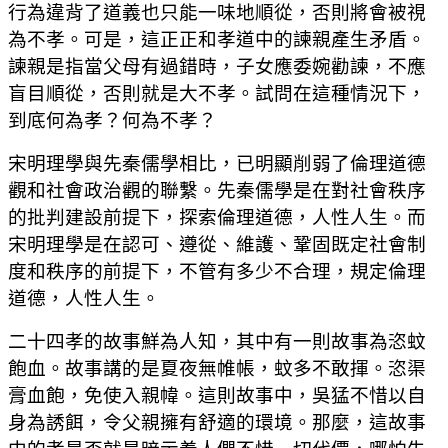
行為違背了道義也只能一味地順從，否則將會被視
為不孝。可是，這正正和孝道中的諫親產生矛盾。
諫親是指當父母有過錯時，子女應委婉勸諫，不應
盲目順從，否則就是大不孝。試問在這種情況下，
到底何為孝？何為不孝？
宋明理學與先秦儒學相比，已明顯削弱了倫理道德
觀和社會政治觀的聯繫。先秦儒學是在對社會秩序
的批判建設前提下，探索倫理道德，人性人生。而
宋明理學是在認可、遵從、維護、鞏固既定社會制
度和秩序的前提下，不管有多少不合理，規定倫理
道德，人性人生。
二十四孝的故事鮮為人知，其中有一則故事為恣蚊
飽血。故事講的是夏夜無帷帳，蚊多不敢揮。恣渠
膏血飽，免使入親幃。這則故事中，吳猛不惜以自
身為誘餌，令父親擁有舒適的環境。那麼，這故事