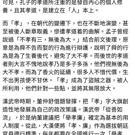
可見，孔子的孝道所注重的是發自內心的個人修
養。且其孝道，是建立在「人」本上。
而「孝」，在朝代的變遷下，也在不斷地演變，甚
至被後人斷章取義，慘遭孝道着的曲解。孟子曾經
說過「不孝有三，無後為大。」結合前文後理，原
意是為舜不告而娶的行為進行辯護，說明了舜的行
為是為了生養後代，避免了大不孝。而後世的孝道
者則大言不愧地說孝乃是多子多孫，他們視無後為
大不孝。而為了香火的延續，很多人不惜代價，生
不出男孩便不甘休。「孝」成為了盜賊之器，被人
所利用，他們針對一些點，並將其無限放大。
漢武帝時期，董仲舒借題發揮，把「孝」字大旗創
造性地發展為自己的政改策議。漢武帝「從善如
流」，於是納董建議把「舉孝廉」確定為基本的用
人制度。從此，大漢便將「孝、廉」作為選拔朝廷
官員德行標準，每年都要在全國進行一次「舉孝