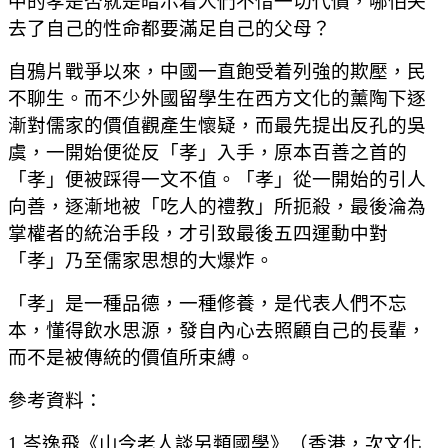
中的孝是否就是暗示着人們不惜一切代價，哪怕失
去了自己的性命都要滿足自己的父母？
自鴉片戰爭以來，中國一直飽受着列強的欺壓，民
不聊生。而不少外國留學生在西方文化的薰陶下逐
漸對儒家的價值觀產生懷疑，而最先提出反孔的吳
虞，一開始便從反「孝」入手，原本百善之首的
「孝」便被踩得一文不值。「孝」從一開始的引人
向善，逐漸地被「吃人的禮教」所扼殺，最後淪為
掌權者的統治手段，才引致最後五四運動中對
「孝」乃至儒家思想的大爆炸。
「孝」是一種品德，一種修養，是代表人們不忘
本，懂得飲水思源，發自內心去照顧自己的長輩，
而不是被傳統的價值所束縛。
參考資料：
1.岑逸飛《山今老人談另類國學》（香港，次文化