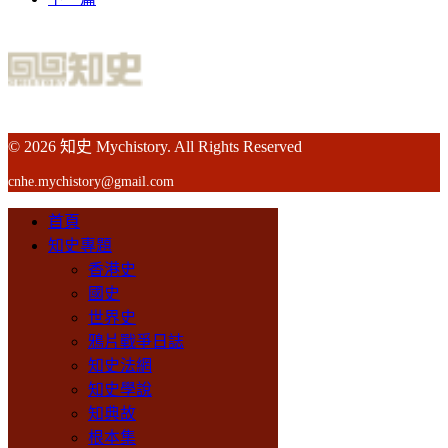
© 2026 知史 Mychistory. All Rights Reserved
cnhe.mychistory@gmail.com
首頁
知史專題
香港史
國史
世界史
鴉片戰爭日誌
知史法網
知史學說
知典故
根本集