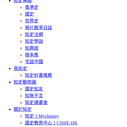
知史專題
香港史
國史
世界史
鴉片戰爭日誌
知史法網
知史學說
知典故
根本集
宅兹中國
長知史
知史好書推薦
知史動態圈
國史知友
知無不言
知史讀書會
關於知史
知史丨Mychistory
國史教育中心丨CNHE·HK