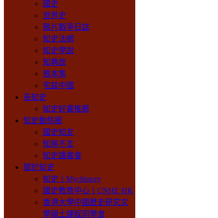
國史
世界史
鴉片戰爭日誌
知史法網
知史學說
知典故
根本集
宅兹中國
長知史
知史好書推薦
知史動態圈
國史知友
知無不言
知史讀書會
關於知史
知史丨Mychistory
國史教育中心丨CNHE·HK
香港大學中國歷史研究文
學碩士課程同學會