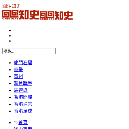
關注知史
龍門石窟
黨爭
黃州
鴉片戰爭
馬禮遜
香港開埠
香港通志
香港足球
">
首頁