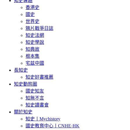
知史專題
香港史
國史
世界史
鴉片戰爭日誌
知史法網
知史學說
知典故
根本集
宅兹中國
長知史
知史好書推薦
知史動態圈
國史知友
知無不言
知史讀書會
關於知史
知史丨Mychistory
國史教育中心丨CNHE·HK