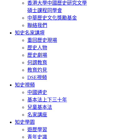
香港大學中國歷史研究文學
碩士課程同學會
中華歷史文化獎勵基金
聯絡我們
知史名家講壇
重回歷史現場
歷史人物
歷史劇場
何謂教育
教育灼見
DSE視頻
知史視頻
中國通史
基本法上下三十年
兒童基本法
名家講座
知史學園
遊歷學習
青年史識