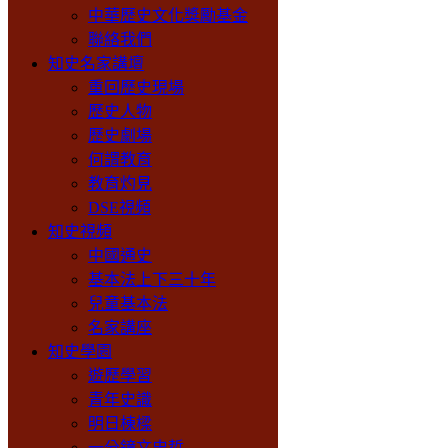
中華歷史文化獎勵基金
聯絡我們
知史名家講壇
重回歷史現場
歷史人物
歷史劇場
何謂教育
教育灼見
DSE視頻
知史視頻
中國通史
基本法上下三十年
兒童基本法
名家講座
知史學園
遊歷學習
青年史識
明日棟樑
一分鐘文史哲