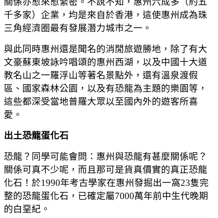
關係亦愈來愈緊密。不說不知，惠州六成多（約五
千多家）企業，均是來自於香港，這使惠州成為珠
三角經濟圈最有發展潛力城市之一。
與此同時惠州還是聞名的消閒旅遊勝地，除了有大
文豪蘇東坡詠吟唱頌的惠州西湖，以及中國十大道
教名山之一羅浮山等著名景點外，還有溫泉渡假
區、國家森林公園，以及有恐龍為主題的樂園等，
這些都深受當地普羅大眾以至國內外的遊客所喜
愛。
出土恐龍蛋化石
恐龍？同學可能會問：惠州與恐龍有甚麼關係呢？
關係可真不少呢，而且那可是貨真價實的真正恐龍
化石！於1990年考古學家在惠州發掘出一窩23隻完
整的恐龍蛋化石，已確定屬7000萬年前中生代晚期
的白堊紀。