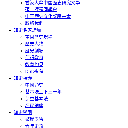
香港大學中國歷史研究文學
碩士課程同學會
中華歷史文化獎勵基金
聯絡我們
知史名家講壇
重回歷史現場
歷史人物
歷史劇場
何謂教育
教育灼見
DSE視頻
知史視頻
中國通史
基本法上下三十年
兒童基本法
名家講座
知史學園
遊歷學習
青年史識