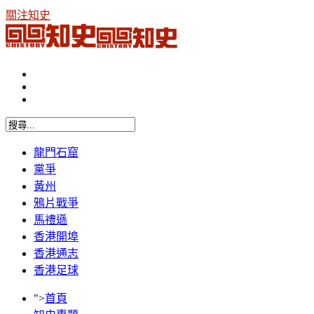
關注知史
龍門石窟
黨爭
黃州
鴉片戰爭
馬禮遜
香港開埠
香港通志
香港足球
">
首頁