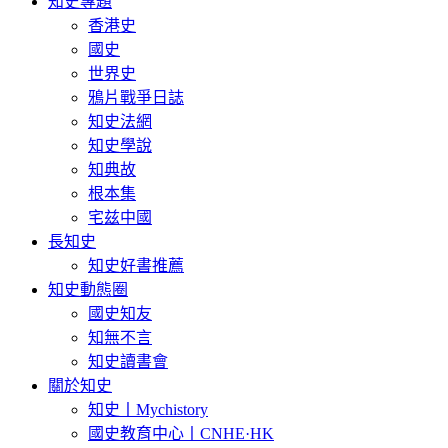
知史專題
香港史
國史
世界史
鴉片戰爭日誌
知史法網
知史學說
知典故
根本集
宅兹中國
長知史
知史好書推薦
知史動態圈
國史知友
知無不言
知史讀書會
關於知史
知史丨Mychistory
國史教育中心丨CNHE·HK