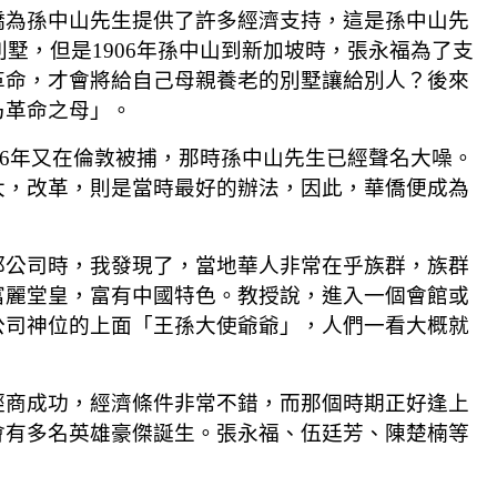
僑為孫中山先生提供了許多經濟支持，這是孫中山先
墅，但是1906年孫中山到新加坡時，張永福為了支
革命，才會將給自己母親養老的別墅讓給別人？後來
乃革命之母」。
86年又在倫敦被捕，那時孫中山先生已經聲名大噪。
大，改革，則是當時最好的辦法，因此，華僑便成為
邱公司時，我發現了，當地華人非常在乎族群，族群
富麗堂皇，富有中國特色。教授說，進入一個會館或
公司神位的上面「王孫大使爺爺」，人們一看大概就
經商成功，經濟條件非常不錯，而那個時期正好逢上
會有多名英雄豪傑誕生。張永福、伍廷芳、陳楚楠等