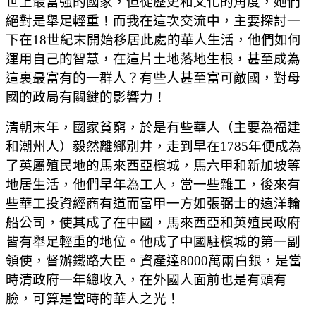
世上最富強的國家，但從歷史和文化的角度，她們
絕對是舉足輕重！而我在這次交流中，主要探討一
下在18世紀末開始移居此處的華人生活，他們如何
運用自己的智慧，在這片土地落地生根，甚至成為
這裏最富有的一群人？有些人甚至富可敵國，對母
國的政局有關鍵的影響力！
清朝末年，國家貧窮，於是有些華人（主要為福建
和潮州人）毅然離鄉別井，走到早在1785年便成為
了英屬殖民地的馬來西亞檳城，馬六甲和新加坡等
地居生活，他們早年為工人，當一些雜工，後來有
些華工投資經商有道而富甲一方如張弼士的遠洋輪
船公司，使其成了在中國，馬來西亞和英殖民政府
皆有舉足輕重的地位。他成了中國駐檳城的第一副
領使，督辦鐵路大臣。資產達8000萬兩白銀，是當
時清政府一年總收入，在外國人面前也是有頭有
臉，可算是當時的華人之光！