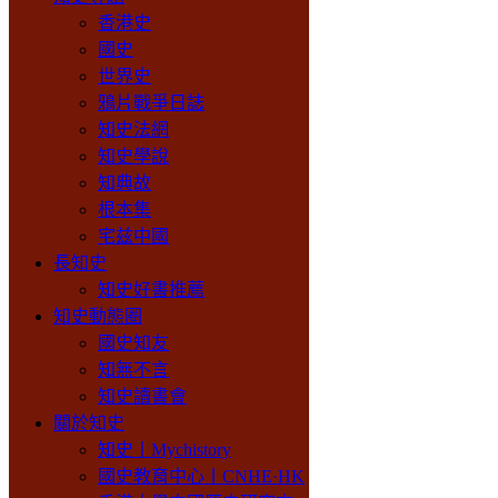
香港史
國史
世界史
鴉片戰爭日誌
知史法網
知史學說
知典故
根本集
宅兹中國
長知史
知史好書推薦
知史動態圈
國史知友
知無不言
知史讀書會
關於知史
知史丨Mychistory
國史教育中心丨CNHE·HK