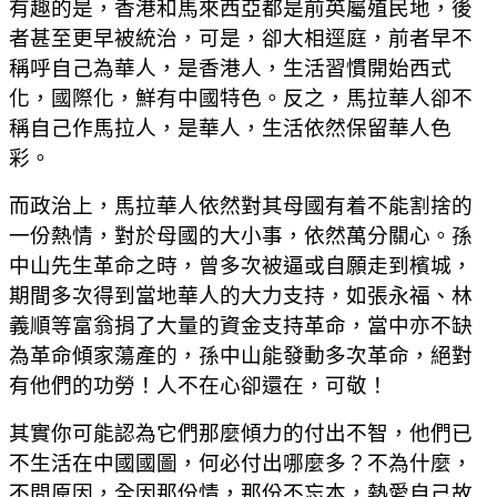
有趣的是，香港和馬來西亞都是前英屬殖民地，後
者甚至更早被統治，可是，卻大相逕庭，前者早不
稱呼自己為華人，是香港人，生活習慣開始西式
化，國際化，鮮有中國特色。反之，馬拉華人卻不
稱自己作馬拉人，是華人，生活依然保留華人色
彩。
而政治上，馬拉華人依然對其母國有着不能割捨的
一份熱情，對於母國的大小事，依然萬分關心。孫
中山先生革命之時，曾多次被逼或自願走到檳城，
期間多次得到當地華人的大力支持，如張永福、林
義順等富翁捐了大量的資金支持革命，當中亦不缺
為革命傾家蕩產的，孫中山能發動多次革命，絕對
有他們的功勞！人不在心卻還在，可敬！
其實你可能認為它們那麼傾力的付出不智，他們已
不生活在中國國圖，何必付出哪麼多？不為什麼，
不問原因，全因那份情，那份不忘本，熱愛自己故