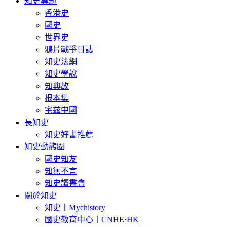
知史專題
香港史
國史
世界史
鴉片戰爭日誌
知史法網
知史學說
知典故
根本集
宅兹中國
長知史
知史好書推薦
知史動態圈
國史知友
知無不言
知史讀書會
關於知史
知史丨Mychistory
國史教育中心丨CNHE·HK