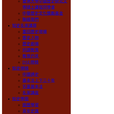
香港大學中國歷史研究文
學碩士課程同學會
中華歷史文化獎勵基金
聯絡我們
知史名家講壇
重回歷史現場
歷史人物
歷史劇場
何謂教育
教育灼見
DSE視頻
知史視頻
中國通史
基本法上下三十年
兒童基本法
名家講座
知史學園
遊歷學習
青年史識