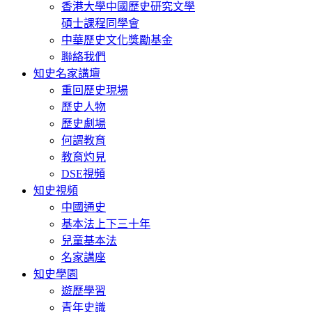
香港大學中國歷史研究文學
碩士課程同學會
中華歷史文化獎勵基金
聯絡我們
知史名家講壇
重回歷史現場
歷史人物
歷史劇場
何謂教育
教育灼見
DSE視頻
知史視頻
中國通史
基本法上下三十年
兒童基本法
名家講座
知史學園
遊歷學習
青年史識