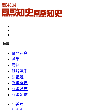
關注知史
龍門石窟
黨爭
黃州
鴉片戰爭
馬禮遜
香港開埠
香港通志
香港足球
">
首頁