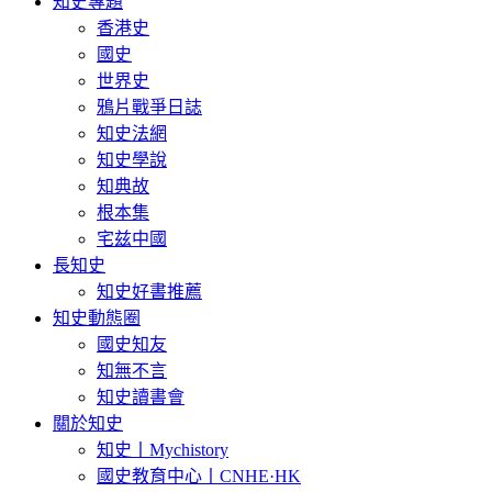
知史專題
香港史
國史
世界史
鴉片戰爭日誌
知史法網
知史學說
知典故
根本集
宅兹中國
長知史
知史好書推薦
知史動態圈
國史知友
知無不言
知史讀書會
關於知史
知史丨Mychistory
國史教育中心丨CNHE·HK