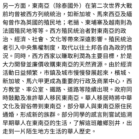
另一方面，東南亞（除泰國外）在第二次世界大戰
前均曾被西方列統統治，如新加坡、馬來西亞及緬
甸曾作為英國的殖民地；老撾、柬埔寨及越南則為
法國殖民地等等。西方殖民統治者對東南亞的政
治、經濟、社會、文化等帶來深遠影響。殖民統治
者引入中央集權制度，取代以往土邦各自為政的情
況。同時，西方西家以賺取利潤為主要目標，於是
大力開發並廉價收購東南亞的天然資源。由於經濟
活動日益頻繁，市鎮及城市慢慢發展起來，檳城、
新加坡、馬六甲更成為重要的行政及商業中心，西
方教堂、率公室、鐵路、道路等陸續出現。政府同
時鼓勵及准許華人移民東南亞。華人移居時將中華
文化及習俗帶到東南亞，部分華人與東南亞原住民
通婚，形成新的族群。部分同學的感言則嘗試追溯
早期華人在東南亞的生活，了解這班離鄉別井，出
走到一片陌生地方生活的華人歷史。