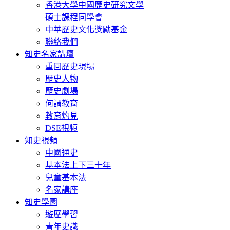
香港大學中國歷史研究文學
碩士課程同學會
中華歷史文化獎勵基金
聯絡我們
知史名家講壇
重回歷史現場
歷史人物
歷史劇場
何謂教育
教育灼見
DSE視頻
知史視頻
中國通史
基本法上下三十年
兒童基本法
名家講座
知史學園
遊歷學習
青年史識