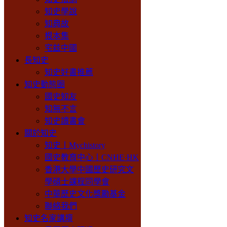
知史學說
知典故
根本集
宅兹中國
長知史
知史好書推薦
知史動態圈
國史知友
知無不言
知史讀書會
關於知史
知史丨Mychistory
國史教育中心丨CNHE·HK
香港大學中國歷史研究文
學碩士課程同學會
中華歷史文化獎勵基金
聯絡我們
知史名家講壇