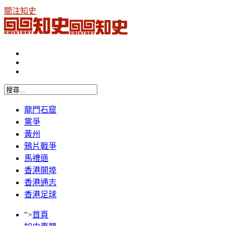
關注知史
龍門石窟
黨爭
黃州
鴉片戰爭
馬禮遜
香港開埠
香港通志
香港足球
">
首頁