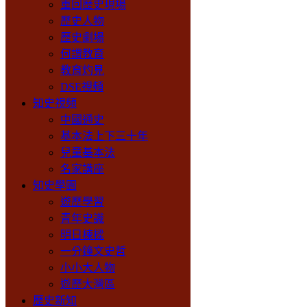
重回歷史現場
歷史人物
歷史劇場
何謂教育
教育灼見
DSE視頻
知史視頻
中國通史
基本法上下三十年
兒童基本法
名家講座
知史學園
遊歷學習
青年史識
明日棟樑
一分鐘文史哲
小小大人物
遊歷大灣區
歷史新知