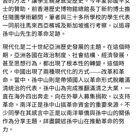
習的方法，讓學生親身感受歷史。今年蒙郭媛平女
士的贊助，前香港歷史博物館總館長丁新豹博士擔
任隨團學術顧問，筆者與三十多所學校的學生代表
一同前往馬來西亞檳城及新加坡進行考察，以追尋
孫中山先生的革命足跡。
現代化是二十世紀亞洲歷史發展的主題。在這個時
期，亞洲各國在政治制度、社會結構、經濟發展，
甚至思想行為，都出現了根本性的轉變。這個時
代，中國出現了兩種現代化的方式——改革和革
命。當中，孫中山則是帶領國人以革命形式脫離滿
清統治的代表。孫中山為完成推翻滿清之大業，一
直在海外四出奔走，向在外華人募集捐款，以支持
革命。南洋正是孫中山搞革命資金的重要來源。不
少同學在其感言中正是以南洋華僑與孫中山的關係
作為分享主題，詳盡闢述孫中山在推動革命的努
力。