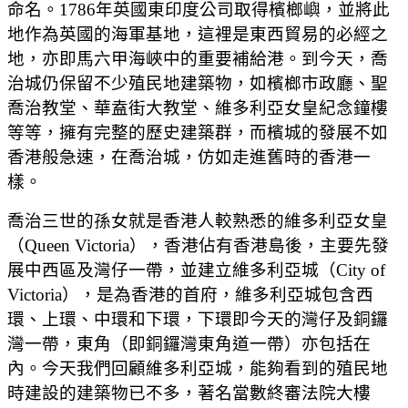
命名。1786年英國東印度公司取得檳榔嶼，並將此
地作為英國的海軍基地，這裡是東西貿易的必經之
地，亦即馬六甲海峽中的重要補給港。到今天，喬
治城仍保留不少殖民地建築物，如檳榔市政廳、聖
喬治教堂、華盍街大教堂、維多利亞女皇紀念鐘樓
等等，擁有完整的歷史建築群，而檳城的發展不如
香港般急速，在喬治城，仿如走進舊時的香港一
樣。
喬治三世的孫女就是香港人較熟悉的維多利亞女皇
（Queen Victoria），香港佔有香港島後，主要先發
展中西區及灣仔一帶，並建立維多利亞城（City of
Victoria），是為香港的首府，維多利亞城包含西
環、上環、中環和下環，下環即今天的灣仔及銅鑼
灣一帶，東角（即銅鑼灣東角道一帶）亦包括在
內。今天我們回顧維多利亞城，能夠看到的殖民地
時建設的建築物已不多，著名當數終審法院大樓