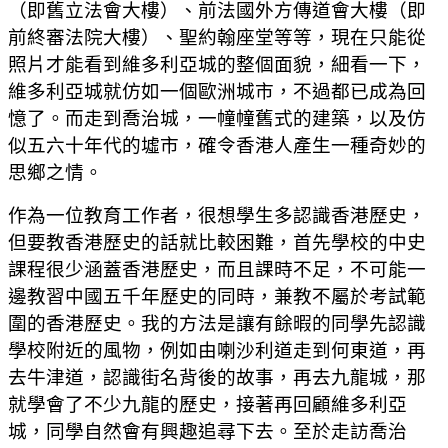
（即舊立法會大樓）、前法國外方傳道會大樓（即
前終審法院大樓）、聖約翰座堂等等，現在只能從
照片才能看到維多利亞城的整個面貌，細看一下，
維多利亞城就仿如一個歐洲城市，不過都已成為回
憶了。而走到喬治城，一幢幢舊式的建築，以及仿
似五六十年代的墟市，確令香港人產生一種奇妙的
思鄉之情。
作為一位教育工作者，很想學生多認識香港歷史，
但要教香港歷史的話就比較困難，首先學校的中史
課程很少涵蓋香港歷史，而且課時不足，不可能一
邊教習中國五千年歷史的同時，兼教不屬於考試範
圍的香港歷史。我的方法是讓有餘暇的同學先認識
學校附近的風物，例如由喇沙利道走到何東道，再
去牛津道，認識街名背後的故事，再去九龍城，那
就學會了不少九龍的歷史，接著再回顧維多利亞
城，同學自然會有興趣追尋下去。至於走訪喬治