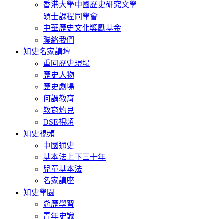
香港大學中國歷史研究文學
碩士課程同學會
中華歷史文化獎勵基金
聯絡我們
知史名家講壇
重回歷史現場
歷史人物
歷史劇場
何謂教育
教育灼見
DSE視頻
知史視頻
中國通史
基本法上下三十年
兒童基本法
名家講座
知史學園
遊歷學習
青年史識