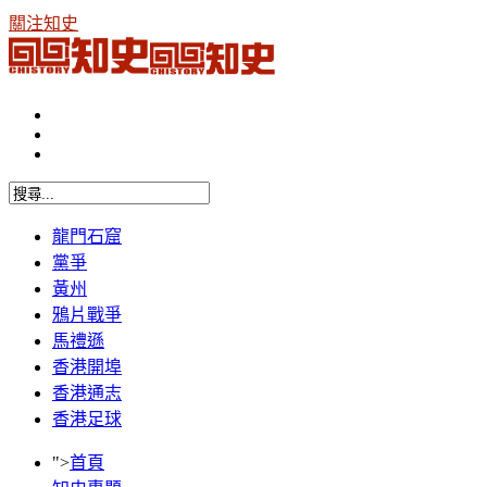
關注知史
龍門石窟
黨爭
黃州
鴉片戰爭
馬禮遜
香港開埠
香港通志
香港足球
">
首頁