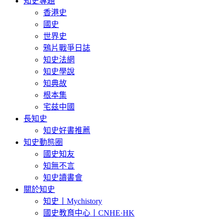
知史專題
香港史
國史
世界史
鴉片戰爭日誌
知史法網
知史學說
知典故
根本集
宅兹中國
長知史
知史好書推薦
知史動態圈
國史知友
知無不言
知史讀書會
關於知史
知史丨Mychistory
國史教育中心丨CNHE·HK