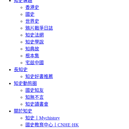
知史專題
香港史
國史
世界史
鴉片戰爭日誌
知史法網
知史學說
知典故
根本集
宅兹中國
長知史
知史好書推薦
知史動態圈
國史知友
知無不言
知史讀書會
關於知史
知史丨Mychistory
國史教育中心丨CNHE·HK