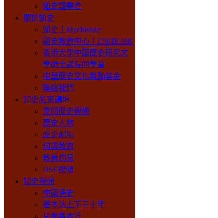
知史讀書會
關於知史
知史丨Mychistory
國史教育中心丨CNHE·HK
香港大學中國歷史研究文
學碩士課程同學會
中華歷史文化獎勵基金
聯絡我們
知史名家講壇
重回歷史現場
歷史人物
歷史劇場
何謂教育
教育灼見
DSE視頻
知史視頻
中國通史
基本法上下三十年
兒童基本法