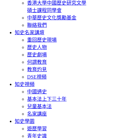
香港大學中國歷史研究文學
碩士課程同學會
中華歷史文化獎勵基金
聯絡我們
知史名家講壇
重回歷史現場
歷史人物
歷史劇場
何謂教育
教育灼見
DSE視頻
知史視頻
中國通史
基本法上下三十年
兒童基本法
名家講座
知史學園
遊歷學習
青年史識