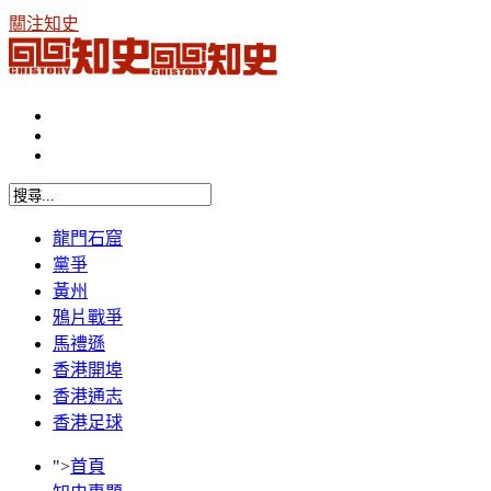
關注知史
龍門石窟
黨爭
黃州
鴉片戰爭
馬禮遜
香港開埠
香港通志
香港足球
">
首頁