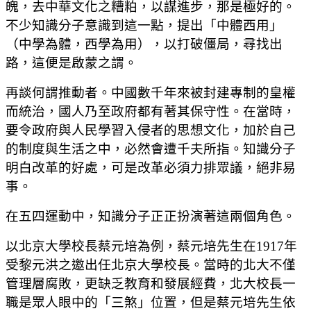
魄，去中華文化之糟粕，以謀進步，那是極好的。
不少知識分子意識到這一點，提出「中體西用」
（中學為體，西學為用），以打破僵局，尋找出
路，這便是啟蒙之謂。
再談何謂推動者。中國數千年來被封建專制的皇權
而統治，國人乃至政府都有著其保守性。在當時，
要令政府與人民學習入侵者的思想文化，加於自己
的制度與生活之中，必然會遭千夫所指。知識分子
明白改革的好處，可是改革必須力排眾議，絕非易
事。
在五四運動中，知識分子正正扮演著這兩個角色。
以北京大學校長蔡元培為例，蔡元培先生在1917年
受黎元洪之邀出任北京大學校長。當時的北大不僅
管理層腐敗，更缺乏教育和發展經費，北大校長一
職是眾人眼中的「三煞」位置，但是蔡元培先生依