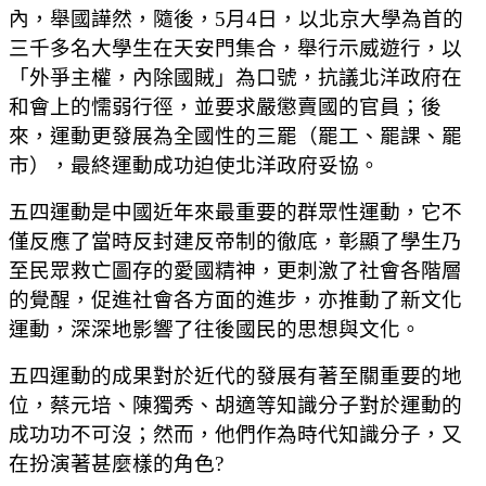
內，舉國譁然，隨後，5月4日，以北京大學為首的
三千多名大學生在天安門集合，舉行示威遊行，以
「外爭主權，內除國賊」為口號，抗議北洋政府在
和會上的懦弱行徑，並要求嚴懲賣國的官員；後
來，運動更發展為全國性的三罷（罷工、罷課、罷
市），最終運動成功迫使北洋政府妥協。
五四運動是中國近年來最重要的群眾性運動，它不
僅反應了當時反封建反帝制的徹底，彰顯了學生乃
至民眾救亡圖存的愛國精神，更刺激了社會各階層
的覺醒，促進社會各方面的進步，亦推動了新文化
運動，深深地影響了往後國民的思想與文化。
五四運動的成果對於近代的發展有著至關重要的地
位，蔡元培、陳獨秀、胡適等知識分子對於運動的
成功功不可沒；然而，他們作為時代知識分子，又
在扮演著甚麼樣的角色?