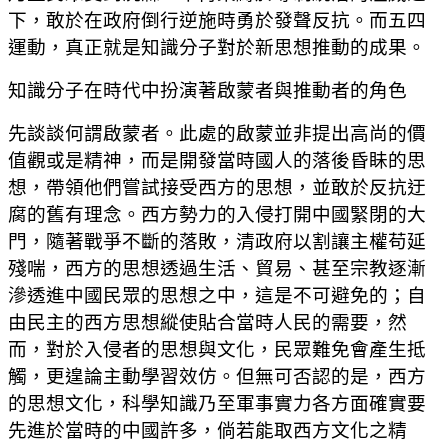
下，敢於在政府倒行逆施時勇於發聲反抗。而五四
運動，真正就是知識分子對於新思想推動的成果。
知識分子在時代中扮演著啟蒙者與推動者的角色
先談談何謂啟蒙者。此處的啟蒙並非提出高尚的價
值觀或是精神，而是開發當時國人的落後昏眛的思
想，帶領他們嘗試接受西方的思想，並敢於反抗迂
腐的舊有理念。西方勢力的入侵打開中國緊閉的大
門，隨著戰爭不斷的落敗，清政府以割讓主權苟延
殘喘，西方的思想透過生活、貿易、甚至宗教逐漸
滲透進中國民眾的思想之中，這是不可避免的；自
由民主的西方思想縱使貼合當時人民的需要，然
而，對於入侵者的思想與文化，民眾難免會產生抵
觸，更遑論主動學習效仿。但無可否認的是，西方
的思想文化，科學知識乃至軍事實力各方面確實要
先進於當時的中國許多，倘若能取西方文化之精