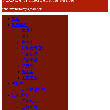
© 2026 知史 Mychistory. All Rights Reserved
cnhe.mychistory@gmail.com
首頁
知史專題
香港史
國史
世界史
鴉片戰爭日誌
知史法網
知史學說
知典故
根本集
宅兹中國
長知史
知史好書推薦
知史動態圈
國史知友
知無不言