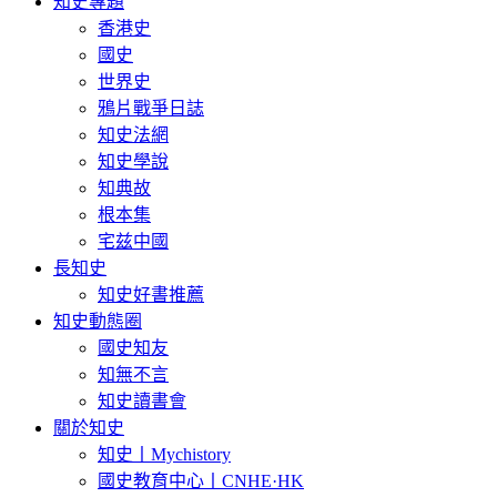
知史專題
香港史
國史
世界史
鴉片戰爭日誌
知史法網
知史學說
知典故
根本集
宅兹中國
長知史
知史好書推薦
知史動態圈
國史知友
知無不言
知史讀書會
關於知史
知史丨Mychistory
國史教育中心丨CNHE·HK