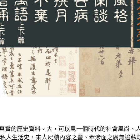
真實的歷史資料。大，可以見一個時代的社會風尚、人
私人生活史，宋人尺牘內容之豐、牽涉面之廣無逾蘇軾[