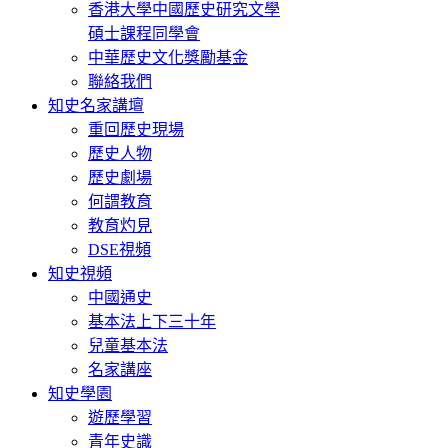
香港大學中國歷史研究文學
碩士課程同學會
中華歷史文化獎勵基金
聯絡我們
知史名家講壇
重回歷史現場
歷史人物
歷史劇場
何謂教育
教育灼見
DSE視頻
知史視頻
中國通史
基本法上下三十年
兒童基本法
名家講座
知史學園
遊歷學習
青年史識