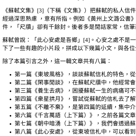
《蘇軾文集》[3]（下稱《文集》）把蘇軾的私人
經過深思熟慮 ，意有所指。例如《黃州上文潞公書
件，「尺牘」卻有千餘封。後者多是閒話家常，信筆
蘇軾曾說：「此心安處是吾鄉」[4]。心安之處不
下了一些有趣的小片段，拼成以下幾篇小文，與各位分
除了本篇引言之外，這一輯文章共有八篇：
第一篇《東坡風格》，談談蘇軾信札的特色，從
第二篇《閑事閒談》，在蘇軾尺牘中，他經常會
第三篇《養生去病》，困擾蘇軾一生的病痛可不
第四篇《衆星拱月》，嘗試從蘇軾的信札去了解
第五篇《不離不棄》，是第四篇的𨒂續，集中
第六篇《千言萬語（上下篇）》，之前各篇文章
第七篇《朝中暗湧（上下篇）》，我們會透過蘇
第八篇《此心安處》，從東坡信札中，可以看到