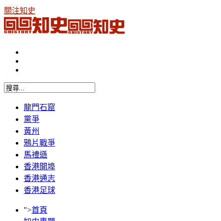
關注知史
龍門石窟
黨爭
黃州
鴉片戰爭
馬禮遜
香港開埠
香港通志
香港足球
">
首頁