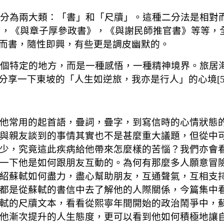
信件分為兩大類：「書」和「尺牘」。這種二分法是相
》，《與章子厚參政書》，《與謝民師推官書》等等，
而書，隨性即興，有些更是調皮幽默的。
是一個特定的地方，而是一種感悟，一種精神境界。旅
享一下東坡的「人生如逆旅，我亦是行人」的心境[5
他常用的起首語，疊詞，疊字，到寫信時的心情狀態
與親友談到的事情其實也不是甚麼重大議題，但從中
少，究竟這此疾病給他帶來怎麼樣的苦惱？我們亦會
一下他是如何跟朋友互動的。為何有那麼多人願意冒
介紹蘇軾如何盡力，盡心幫助朋友，互通聲氣，互相支
都是從蘇軾的書信中去了解他的人際關係，今篇集中
軾的尺牘文本，看看從熙寧年間開始的政治鬧爭中，
他漸次提升的人生態度，更可以看到他如何積極地讓