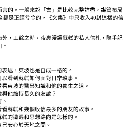
對而言的。一般來說「書」是比較完整詳盡，謀篇布局
全都是正經兮兮的。《文集》中只收入40封這樣的信
居海外，工餘之時，夜裏漫讀蘇軾的私人信札，隨手記
]。
的表述，東坡也是自成一格的。
可以看到蘇軾如何面對日常瑣事。
看看東坡的醫藥知識和他的養生之道。
險與他維持長久的友誼？
持。
看看蘇軾和幾個收信最多的朋友的故事。
蘇軾的遭遇和思想路向是怎樣的。
自己安心於天地之間。