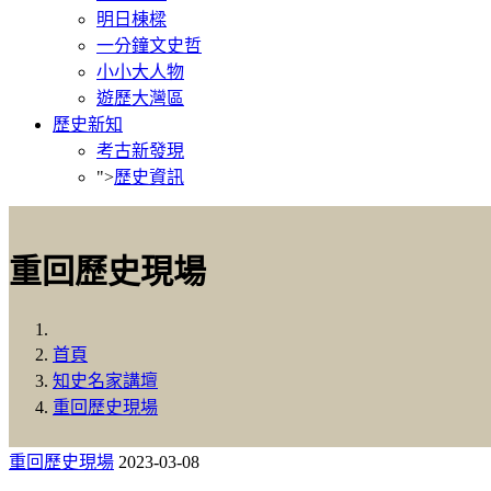
明日棟樑
一分鐘文史哲
小小大人物
遊歷大灣區
歷史新知
考古新發現
">
歷史資訊
重回歷史現場
首頁
知史名家講壇
重回歷史現場
重回歷史現場
2023-03-08