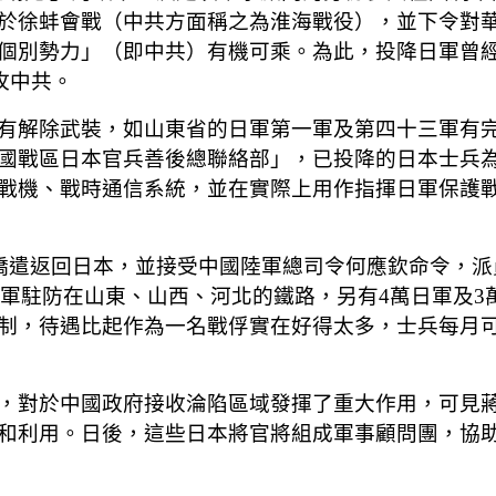
於徐蚌會戰（中共方面稱之為淮海戰役），並下令對
個別勢力」（即中共）有機可乘。為此，投降日軍曾
圍攻中共。
有解除武裝，如山東省的日軍第一軍及第四十三軍有
國戰區日本官兵善後總聯絡部」，已投降的日本士兵
戰機、戰時通信系統，並在實際上用作指揮日軍保護
日僑遣返回日本，並接受中國陸軍總司令何應欽命令，
本陸軍駐防在山東、山西、河北的鐵路，另有4萬日軍及
待遇比起作為一名戰俘實在好得太多，士兵每月可領25
，對於中國政府接收淪陷區域發揮了重大作用，可見
和利用。日後，這些日本將官將組成軍事顧問團，協