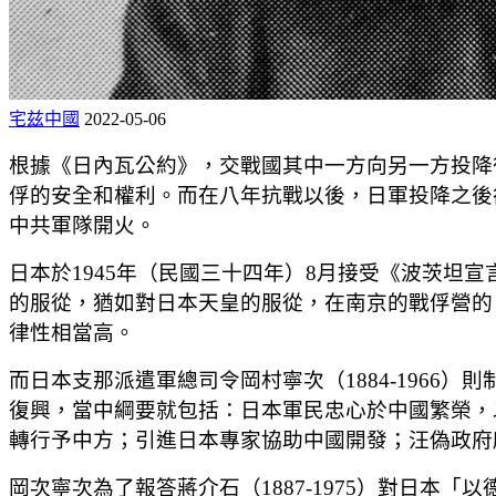
宅兹中國
2022-05-06
根據《日內瓦公約》，交戰國其中一方向另一方投降
俘的安全和權利。而在八年抗戰以後，日軍投降之後
中共軍隊開火。
日本於1945年（民國三十四年）8月接受《波茨
的服從，猶如對日本天皇的服從，在南京的戰俘營的
律性相當高。
而日本支那派遣軍總司令岡村寧次（1884-196
復興，當中綱要就包括：日本軍民忠心於中國繁榮，
轉行予中方；引進日本專家協助中國開發；汪偽政府
岡次寧次為了報答蔣介石（1887-1975）對日