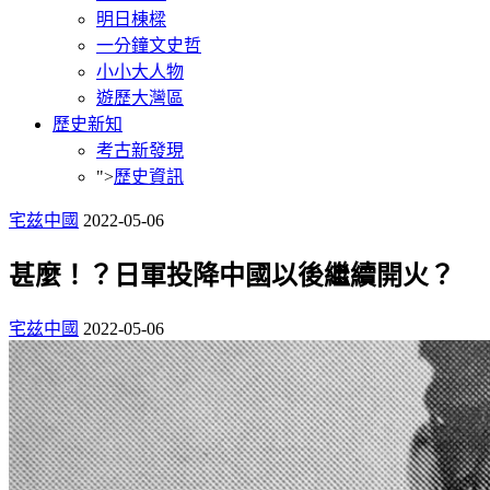
明日棟樑
一分鐘文史哲
小小大人物
遊歷大灣區
歷史新知
考古新發現
">
歷史資訊
宅兹中國
2022-05-06
甚麼！？日軍投降中國以後繼續開火？
宅兹中國
2022-05-06