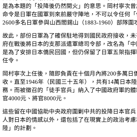
是為本題的「投降後仍然開火」的意思。岡村寧次曾
命令是日軍在國軍到來前嚴守陣地，不可以令任何「
2600多名日軍參與山西閻錫山（1883-1960）部隊
故此，部份日軍為了確保駐地得到國民政府接收，未
府在戰後將日本的支那派遣軍總司令部，改名為「中
是為了安排日本僑民回國，但仍保留了日軍五架指揮
任令。
岡村寧次上任後，隨即負責在十個月內將200多萬
收。直至1946年（民國三十五年），共有14萬日
務。而被徵召的「徒手官兵」納入了中國政府軍的體制，
官4000元、將官8000元。
這些留在中國協助中央政府圍剿中共的投降日本官兵
人對日本的情感以外，還包括了在現實上的政治考慮
陸」的計劃。