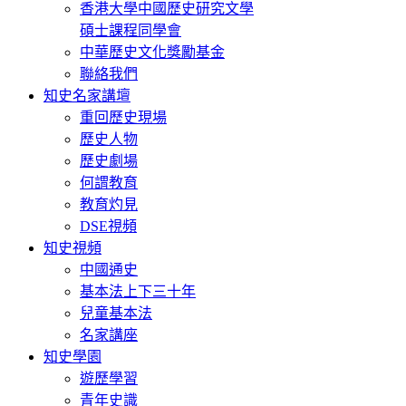
香港大學中國歷史研究文學
碩士課程同學會
中華歷史文化獎勵基金
聯絡我們
知史名家講壇
重回歷史現場
歷史人物
歷史劇場
何謂教育
教育灼見
DSE視頻
知史視頻
中國通史
基本法上下三十年
兒童基本法
名家講座
知史學園
遊歷學習
青年史識