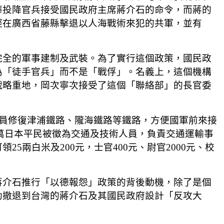
華投降官兵接受國民政府主席蔣介石的命令，而蔣的
經在廣西省藤縣擊退以人海戰術來犯的共軍，並有
完全的軍事建制及武裝。為了實行這個政策，國民政
為「徒手官兵」而不是「戰俘」。名義上，這個機構
戰略重地，岡次寧次接受了這個「聯絡部」的長官委
派員修復津浦鐵路、隴海鐵路等鐵路，方便國軍前來接
3萬日本平民被徵為交通及技術人員，負責交通運輸事
兩白米及200元，士官400元、尉官2000元、校
蔣介石推行「以德報怨」政策的背後動機，除了是個
助撤退到台灣的蔣介石及其國民政府設計「反攻大