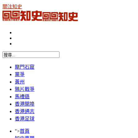
關注知史
龍門石窟
黨爭
黃州
鴉片戰爭
馬禮遜
香港開埠
香港通志
香港足球
">
首頁