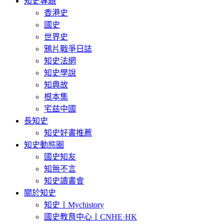
知史專題
香港史
國史
世界史
鴉片戰爭日誌
知史法網
知史學說
知典故
根本集
宅兹中國
長知史
知史好書推薦
知史動態圈
國史知友
知無不言
知史讀書會
關於知史
知史丨Mychistory
國史教育中心丨CNHE·HK