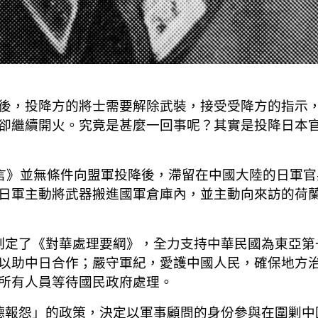
後，投降方的將士需要解除武裝，接受受降方的指示
卻繼續開火。究竟是甚麼一回事呢？其實是投降日本
坦宣言》並無條件向盟軍投降後，滯留在中國大陸的日軍
日軍主動將武器搬進國軍倉庫內，並主動向來訪的荷
6）則制定了《對華處理要綱》，全力支持中華民國為東
以助中日合作；嚴守軍紀，愛護中國人民，確保地方
所有人員等待國民政府處理。
本「以德報怨」的政策，決定以軍事顧問的身份參與在圍