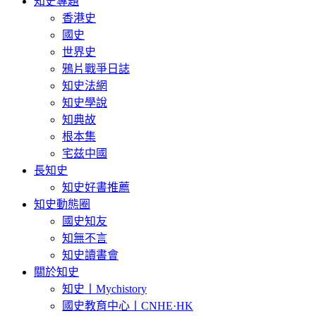
知史專題
香港史
國史
世界史
鴉片戰爭日誌
知史法網
知史學說
知典故
根本集
宅兹中國
長知史
知史好書推薦
知史動態圈
國史知友
知無不言
知史讀書會
關於知史
知史丨Mychistory
國史教育中心丨CNHE·HK