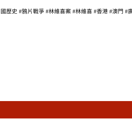
中國歷史 #鴉片戰爭 #林維喜案 #林維喜 #香港 #澳門 #