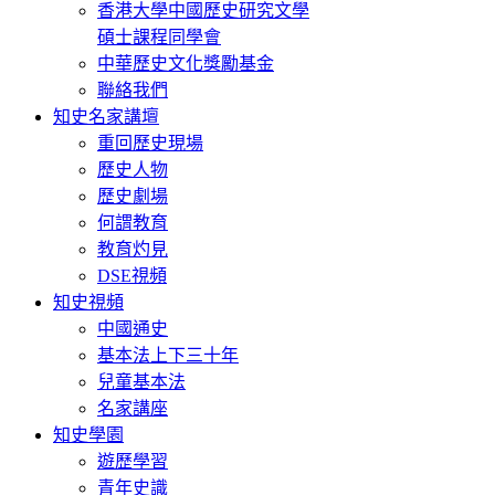
香港大學中國歷史研究文學
碩士課程同學會
中華歷史文化獎勵基金
聯絡我們
知史名家講壇
重回歷史現場
歷史人物
歷史劇場
何謂教育
教育灼見
DSE視頻
知史視頻
中國通史
基本法上下三十年
兒童基本法
名家講座
知史學園
遊歷學習
青年史識