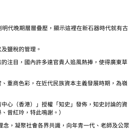
到明代晚期層層疊壓，顯示這裡在新石器時代就有古
以及鹽稅的管理。
族的注目，國內許多達官貴人追風熱捧，使得廣東草
實、重商色彩，在近代民族資本主義發展時期，為嶺
育中心（香港）」授權「知史」發佈，知史討論的資
舉、曾紅玲，特此鳴謝。）
理念，凝聚社會各界共識，向年青一代、老師及公眾