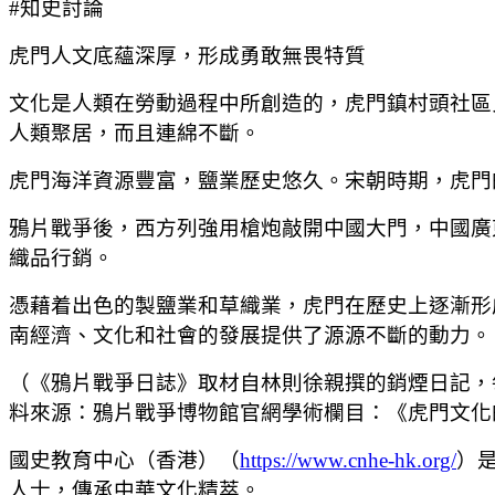
#知史討論
虎門人文底蘊深厚，形成勇敢無畏特質
文化是人類在勞動過程中所創造的，虎門鎮村頭社區
人類聚居，而且連綿不斷。
虎門海洋資源豐富，鹽業歷史悠久。宋朝時期，虎門
鴉片戰爭後，西方列強用槍炮敲開中國大門，中國廣
織品行銷。
憑藉着出色的製鹽業和草織業，虎門在歷史上逐漸形
南經濟、文化和社會的發展提供了源源不斷的動力。
（《鴉片戰爭日誌》取材自林則徐親撰的銷煙日記，
料來源：鴉片戰爭博物館官網學術欄目：《虎門文化
國史教育中心（香港）（
https://www.cnhe-hk.org/
）
人士，傳承中華文化精萃。