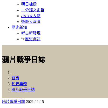
明日棟樑
一分鐘文史哲
小小大人物
遊歷大灣區
歷史新知
考古新發現
">
歷史資訊
鴉片戰爭日誌
首頁
知史專題
鴉片戰爭日誌
鴉片戰爭日誌
2021-11-15