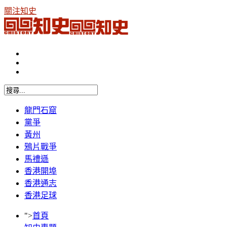
關注知史
龍門石窟
黨爭
黃州
鴉片戰爭
馬禮遜
香港開埠
香港通志
香港足球
">
首頁