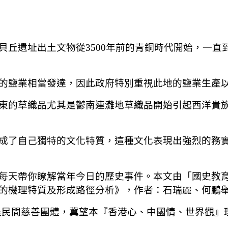
貝丘遺址出土文物從3500年前的青銅時代開始，一直
的鹽業相當發達，因此政府特別重視此地的鹽業生產
東的草織品尤其是鬱南連灘地草織品開始引起西洋貴
成了自己獨特的文化特質，這種文化表現出強烈的務
每天帶你瞭解當年今日的歷史事件。本文由「國史教
的機理特質及形成路徑分析》，作者：石瑞麗、何鵬
是民間慈善團體，冀望本『香港心、中國情、世界觀』