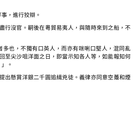
等事，進行狡辯。
盡行沒官。嗣後在粵貿易夷人，與隨時來到之船，不
」
者多也，不獨有口英人，而亦有咪唎口堅人，混同亂
回至尖沙咀洋面之日，即當示知各人等，如能報知何
。」。
提出懸賞洋銀二千圓追緝兇徒。義律亦同意空躉和煙