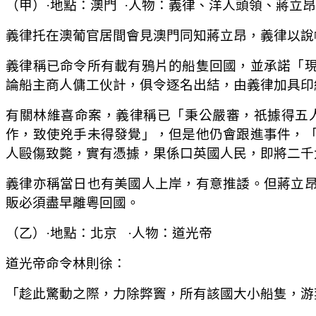
（甲）·地點：澳門
·人物：義律、洋人頭領、蔣立昂
義律托在澳葡官居間會見澳門同知蔣立昂，義律以說
義律稱已命令所有載有鴉片的船隻回國，並承諾「
論船主商人傭工伙計，俱令逐名出結，由義律加具印
有關林維喜命案，義律稱已「秉公嚴審，祇據得五
作，致使兇手未得發覺」，但是他仍會跟進事件，
人毆傷致斃，實有憑據，果係口英國人民，即將二千
義律亦稱當日也有美國人上岸，有意推諉。但蔣立
販必須盡早離粵回國。
（乙）·地點：北京
·人物：道光帝
道光帝命令林則徐：
「趁此驚動之際，力除弊竇，所有該國大小船隻，游