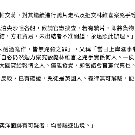
帖交蔣，對其繼續進行鴉片走私及拒交林維喜案兇手
現泊尖沙咀各船，候請官憲搜查，若有鴉片，即將貨物
結，方准貿易，未出結者不准開艙，永遠照此辦理。
人酗酒亂作，皆無兇殺之罪」，又稱「當日上岸滋事
「自必仍然勉力察究毆斃林維喜之兇手實係何人。一俟
大圓賞給報情之人。儻能發覺，即當諮會官憲代稟也
昂反駁，已有確證，兇徒是英國人。義律無可辯駁，便
奕洋面跡有可疑者，均著驅逐出境。」