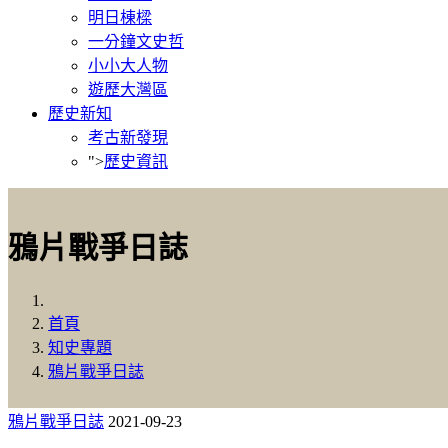
明日棟樑
一分鐘文史哲
小小大人物
遊歷大灣區
歷史新知
考古新發現
">
歷史資訊
鴉片戰爭日誌
首頁
知史專題
鴉片戰爭日誌
鴉片戰爭日誌
2021-09-23