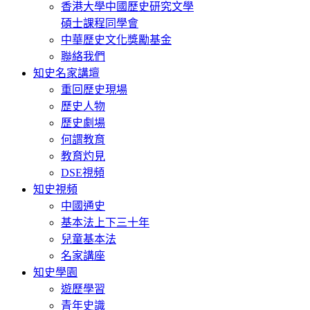
香港大學中國歷史研究文學
碩士課程同學會
中華歷史文化獎勵基金
聯絡我們
知史名家講壇
重回歷史現場
歷史人物
歷史劇場
何謂教育
教育灼見
DSE視頻
知史視頻
中國通史
基本法上下三十年
兒童基本法
名家講座
知史學園
遊歷學習
青年史識