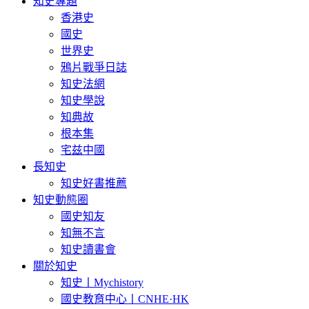
知史專題
香港史
國史
世界史
鴉片戰爭日誌
知史法網
知史學說
知典故
根本集
宅兹中國
長知史
知史好書推薦
知史動態圈
國史知友
知無不言
知史讀書會
關於知史
知史丨Mychistory
國史教育中心丨CNHE·HK