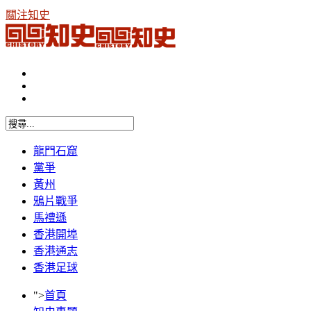
關注知史
龍門石窟
黨爭
黃州
鴉片戰爭
馬禮遜
香港開埠
香港通志
香港足球
">
首頁