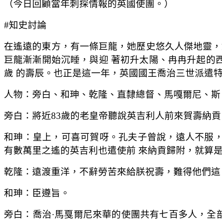
（今日回顧當年刺探情報的英國使團。）
#知史討論
在遙遠的東方，有一條巨龍，她歷史悠久人傑地靈，
巨龍漸漸開始沉睡，與迎 著初升太陽、冉冉升起的
歲 的壽辰。也正是這一年，英國國王喬治三世派遣
人物：旁白、和珅、乾隆、直隸總督、馬嘎爾尼、斯
旁白：將近83歲的老皇帝聽說英吉利人前來賀壽納貢
和珅：皇上，可喜可賀呀。孔夫子曾說，遠人不服
有數萬里之遙的英吉利也遣使前 來納貢歸附，就算
乾隆：遠渡重洋，不辭勞苦來給朕祝壽，難得他們這
和珅：臣遵旨。
旁白：喬治·馬戛爾尼來華的使團共有七百多人，全