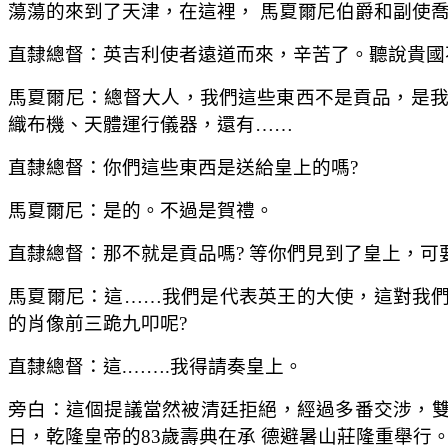
蕩蕩的來到了天津，在這裡， 馬夏爾尼伯爵和副使喬
直隸總督：英吉利使者遠道而來，辛苦了。聽說貴國
馬夏爾尼：總督大人，我們這些東西不是貢品，是我
織布機、天體運行儀器，還有……
直隸總督：你們這些東西是送給皇上的嗎?
馬夏爾尼：是的。不過是賀禮。
直隸總督：那不就是貢品嗎? 等你們見到了皇上，可
馬夏爾尼：這……我們是代表英王的大使，這對我
的肖像前三跪九叩呢?
直隸總督：這.…….我得請奏皇上。
旁白：這個提議當然被清廷拒絕，經過多番交涉，
日，乾隆皇帝的83歲壽典在承 德避暑山莊隆重舉行