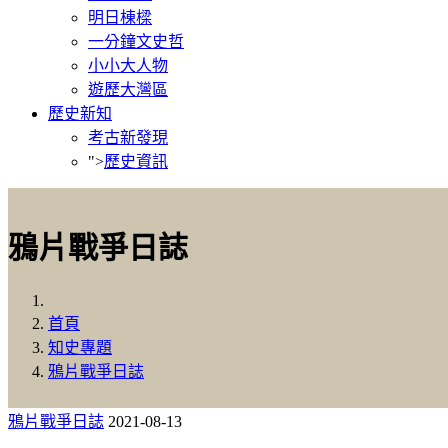
明日棟樑
一分鐘文史哲
小小大人物
遊歷大灣區
歷史新知
考古新發現
">
歷史資訊
鴉片戰爭日誌
首頁
知史專題
鴉片戰爭日誌
鴉片戰爭日誌
2021-08-13