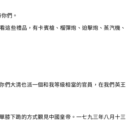
待你們。
看看這些禮品，有卡賓槍、榴彈炮、迫擊炮、蒸汽機、
你們大清也派一個和我等級相當的官員，在我們英王
單膝下跪的方式覲見中國皇帝。一七九三年八月十三