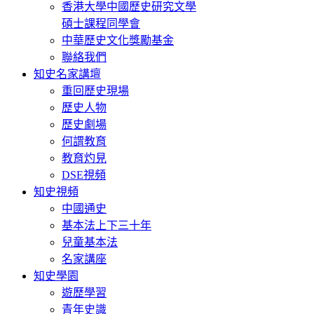
香港大學中國歷史研究文學
碩士課程同學會
中華歷史文化獎勵基金
聯絡我們
知史名家講壇
重回歷史現場
歷史人物
歷史劇場
何謂教育
教育灼見
DSE視頻
知史視頻
中國通史
基本法上下三十年
兒童基本法
名家講座
知史學園
遊歷學習
青年史識