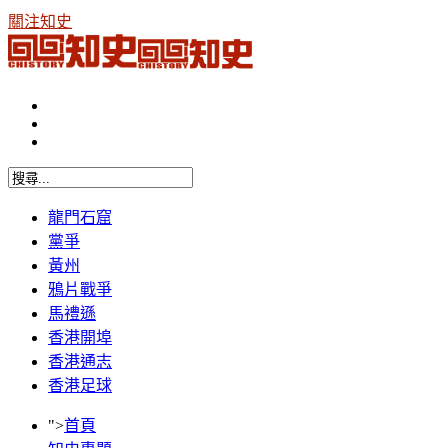
關注知史
龍門石窟
黨爭
黃州
鴉片戰爭
馬禮遜
香港開埠
香港通志
香港足球
">
首頁