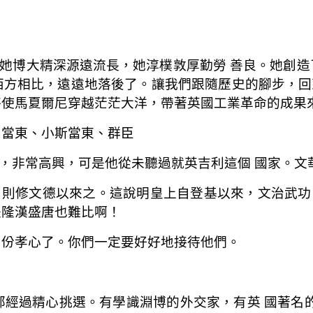
她博大精深源遠流長，她淳樸敦厚勤勞 善良。她創造
西方相比，遠遠地落後了。讓我們跟隨歷史的腳步，回
特使馬夏爾尼穿越茫茫大洋，帶著英國工業革命的成果
 當東、小斯當東、群臣
，非常高興，可是他從未聽過就英吉利這個 國家。文
，則修文德以來之。這說明皇上自登基以來，文治武功
是隆漢盛唐也難比啊！
 份孝心了。你們一定要好好地接待他們。
部經過精心挑選。有學識淵博的外交家，有英 國著名的