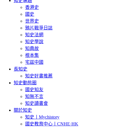
知史專題
香港史
國史
世界史
鴉片戰爭日誌
知史法網
知史學說
知典故
根本集
宅兹中國
長知史
知史好書推薦
知史動態圈
國史知友
知無不言
知史讀書會
關於知史
知史丨Mychistory
國史教育中心丨CNHE·HK