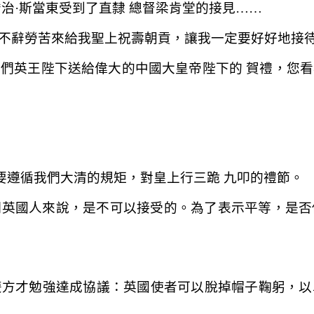
治·斯當東受到了直隸 總督梁肯堂的接見……
不辭勞苦來給我聖上祝壽朝貢，讓我一定要好好地接
們英王陛下送給偉大的中國大皇帝陛下的 賀禮，您
要遵循我們大清的規矩，對皇上行三跪 九叩的禮節。
們英國人來說，是不可以接受的。為了表示平等，是否
雙方才勉強達成協議：英國使者可以脫掉帽子鞠躬，以
。