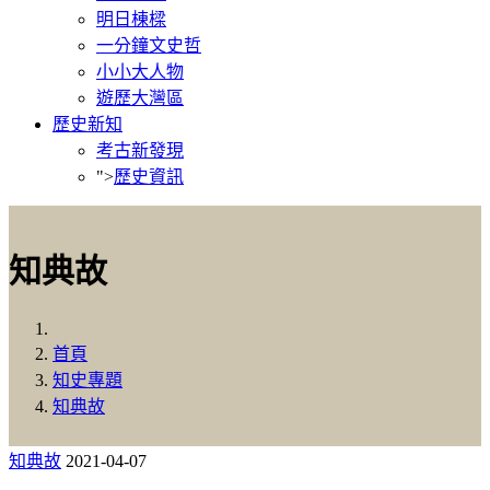
明日棟樑
一分鐘文史哲
小小大人物
遊歷大灣區
歷史新知
考古新發現
">
歷史資訊
知典故
首頁
知史專題
知典故
知典故
2021-04-07