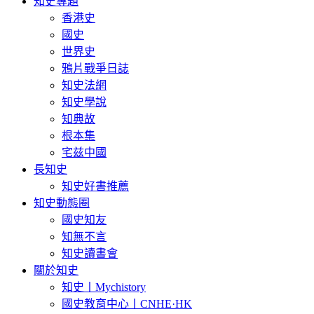
知史專題
香港史
國史
世界史
鴉片戰爭日誌
知史法網
知史學說
知典故
根本集
宅兹中國
長知史
知史好書推薦
知史動態圈
國史知友
知無不言
知史讀書會
關於知史
知史丨Mychistory
國史教育中心丨CNHE·HK