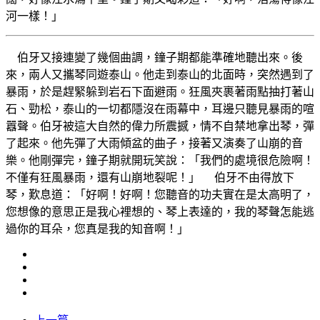
河一樣！」
伯牙又接連變了幾個曲調，鐘子期都能準確地聽出來。後
來，兩人又攜琴同遊泰山。他走到泰山的北面時，突然遇到了
暴雨，於是趕緊躲到岩石下面避雨。狂風夾裹著雨點抽打著山
石、勁松，泰山的一切都隱沒在雨幕中，耳邊只聽見暴雨的喧
囂聲。伯牙被這大自然的偉力所震撼，情不自禁地拿出琴，彈
了起來。他先彈了大雨傾盆的曲子，接著又演奏了山崩的音
樂。他剛彈完，鐘子期就開玩笑說：「我們的處境很危險啊！
不僅有狂風暴雨，還有山崩地裂呢！」 伯牙不由得放下
琴，歎息道：「好啊！好啊！您聽音的功夫實在是太高明了，
您想像的意思正是我心裡想的、琴上表達的，我的琴聲怎能逃
過你的耳朵，您真是我的知音啊！」