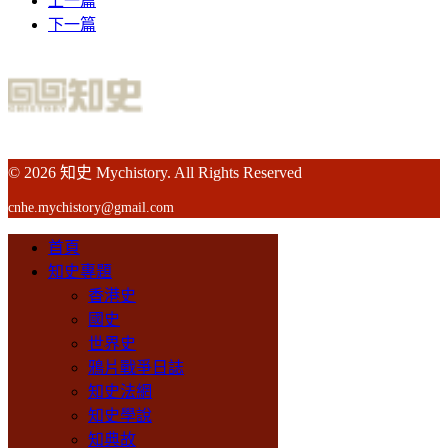
上一篇
下一篇
© 2026 知史 Mychistory. All Rights Reserved
cnhe.mychistory@gmail.com
首頁
知史專題
香港史
國史
世界史
鴉片戰爭日誌
知史法網
知史學說
知典故