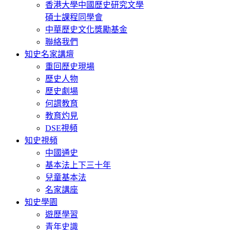
香港大學中國歷史研究文學
碩士課程同學會
中華歷史文化獎勵基金
聯絡我們
知史名家講壇
重回歷史現場
歷史人物
歷史劇場
何謂教育
教育灼見
DSE視頻
知史視頻
中國通史
基本法上下三十年
兒童基本法
名家講座
知史學園
遊歷學習
青年史識