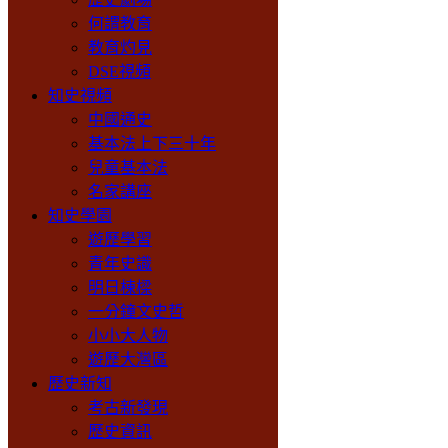
何謂教育
教育灼見
DSE視頻
知史視頻
中國通史
基本法上下三十年
兒童基本法
名家講座
知史學園
遊歷學習
青年史識
明日棟樑
一分鐘文史哲
小小大人物
遊歷大灣區
歷史新知
考古新發現
歷史資訊