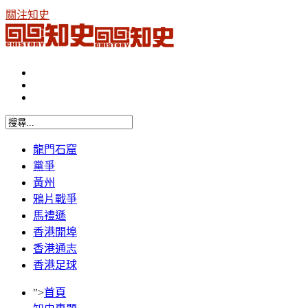
關注知史
龍門石窟
黨爭
黃州
鴉片戰爭
馬禮遜
香港開埠
香港通志
香港足球
">
首頁