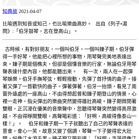
知典故
2021-04-07
比喻遇到知音或知己，也比喻樂曲高妙。 出自《列子•湯
問》:「伯牙鼓琴，志在登高山」。
古時候，有對好朋友，一個叫伯牙，一個叫鐘子期。伯牙彈
得一手好琴，他能把心裡所想的事物，用琴聲完美地表達出
來。鐘子期是個樵夫，但卻是個懂音樂的行家，無論伯牙用琴
聲表達什麼內容，他都能聽出來。 有一次，兩人在一起彈
琴娛樂。伯牙手撫琴弦，輕輕撥動，先彈了首抒情的曲子，接
著又彈了一首歡快的曲子。彈著彈著，伯牙一抬頭，看見了南
窗外遠處的一座高山，不由得想起曾和鐘子期登山的情景，心
裡一走神，指尖彈出的樂曲突然變得雄壯高峻。鐘子期微閉著
雙眼，正沉浸在優美的音樂聲中，忽聽得琴聲突然變得高昂激
越，不由得睜開雙眼，高聲喝彩道：「好啊，高峻得像泰山一
樣！」。 伯牙和鐘子期一下子就聽出了自己的琴聲表達的
意會，會心一笑，故意又變了個調，琴聲一下子變得宏大壯
闊，好像江水瀉千里。鐘子期又喝彩道：「好啊，浩蕩得像江