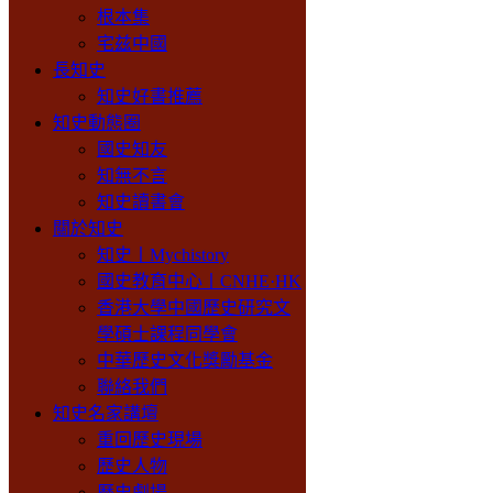
根本集
宅兹中國
長知史
知史好書推薦
知史動態圈
國史知友
知無不言
知史讀書會
關於知史
知史丨Mychistory
國史教育中心丨CNHE·HK
香港大學中國歷史研究文
學碩士課程同學會
中華歷史文化獎勵基金
聯絡我們
知史名家講壇
重回歷史現場
歷史人物
歷史劇場